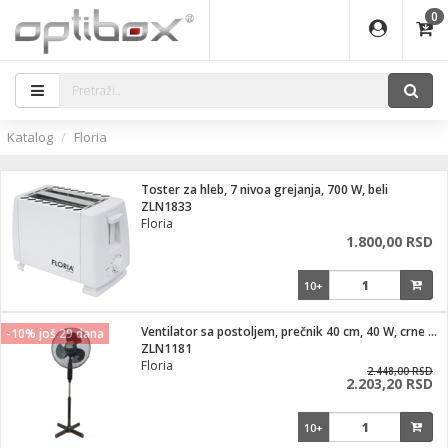
0
EĐAJI
ATI
I
IJA
i oprema
eđaji
ka
rane
i pribor
r - Analogija
Katalog
Floria
efoni
a svetla
 BULLET
čni)
i
- DOME
laptop
Toster za hleb, 7 nivoa grejanja, 700 W, beli
a grla
a
r - IP
ZLN1833
Floria
essional
deo
1.800,00 RSD
x
lati i pribor
lovi
ači
10+
ere
S2
i
e
 C
jenje
kuću
Ventilator sa postoljem, prečnik 40 cm, 40 W, crne boje
-10% još 29 dana
ndroid
a IP kamere
ZLN1181
Floria
el., table
 stanice
2.448,00 RSD
2.203,20 RSD
 hrane
glodare
jeći
skladištenje
10+
aparati