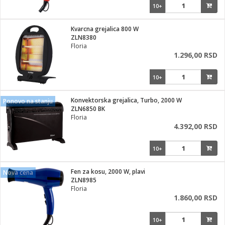
10+
Kvarcna grejalica 800 W
ZLN8380
Floria
1.296,00 RSD
10+
Konvektorska grejalica, Turbo, 2000 W
Ponovo na stanju
ZLN6850 BK
Floria
4.392,00 RSD
10+
Fen za kosu, 2000 W, plavi
Nova cena
ZLN8985
Floria
1.860,00 RSD
10+