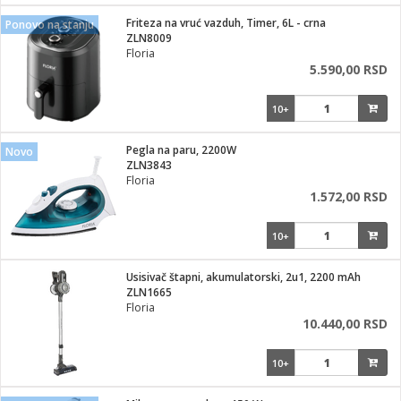
i
lušalice
Friteza na vruć vazduh, Timer, 6L - crna
kupatila
električne brave
Ponovo na stanju
ik
ZLN8009
e namene
ji i oprema
Floria
ije
5.590,00 RSD
erije
prema
10+
 oprema
trošni materijal
hinjski pribor
te
eđaje
etar
odaci
ene
i
nderi
Pegla na paru, 2200W
Novo
je mesa
ZLN3843
let
Floria
vazduha
1.572,00 RSD
anje
l
o kafu
sat
10+
 noževe
 Čistači
oprema
pretvaraći
 dodatna oprema
Usisivač štapni, akumulatorski, 2u1, 2200 mAh
dodaci
ZLN1665
jal
Floria
10.440,00 RSD
Zabava
i
mari i kutije
la/ostalo
10+
/čistače