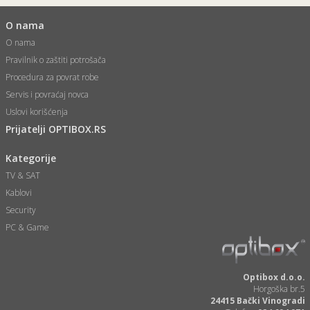
O nama
O nama
Pravilnik o zaštiti potrošača
Procedura za povrat robe
Servis i povraćaj novca
Uslovi korišćenja
Prijatelji OPTIBOX.RS
Kategorije
TV & SAT
Kablovi
Security
PC & Game
Optibox d.o.o.
Horgoška br.5
24415 Bački Vinogradi