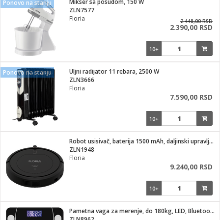
Mikser sa posudom, 150 W
Ponovo na stanju
ZLN7577
ka
Floria
2.448,00 RSD
2.390,00 RSD
10+
/Vitrine
Uljni radijator 11 rebara, 2500 W
Ponovo na stanju
ZLN3666
Floria
7.590,00 RSD
veša
10+
Robot usisivač, baterija 1500 mAh, daljinski upravljač
ZLN1948
ravlje
Floria
9.240,00 RSD
i za kosu
10+
Pametna vaga za merenje, do 180kg, LED, Bluetooth, crna
ZLN8962