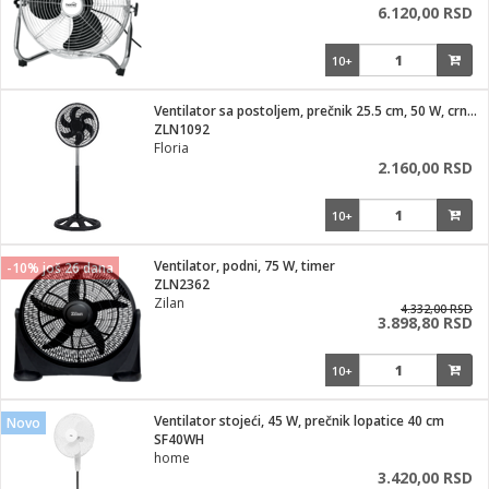
6.120,00 RSD
10+
Ventilator sa postoljem, prečnik 25.5 cm, 50 W, crne boje
ZLN1092
Floria
2.160,00 RSD
10+
Ventilator, podni, 75 W, timer
-10% još 26 dana
ZLN2362
Zilan
4.332,00 RSD
3.898,80 RSD
10+
Ventilator stojeći, 45 W, prečnik lopatice 40 cm
Novo
SF40WH
home
3.420,00 RSD