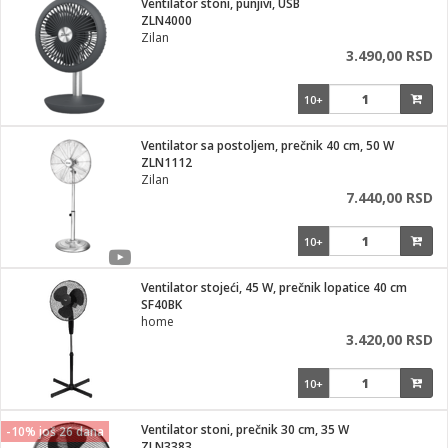
Ventilator stoni, punjivi, USB
ZLN4000
ka
Zilan
3.490,00 RSD
10+
/Vitrine
Ventilator sa postoljem, prečnik 40 cm, 50 W
ZLN1112
Zilan
7.440,00 RSD
veša
10+
Ventilator stojeći, 45 W, prečnik lopatice 40 cm
SF40BK
ravlje
home
3.420,00 RSD
i za kosu
10+
Ventilator stoni, prečnik 30 cm, 35 W
-10% još 26 dana
ZLN3383