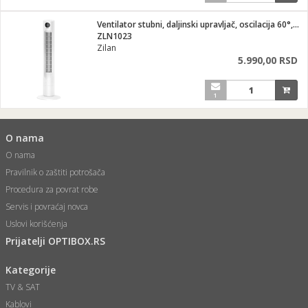
Ventilator stubni, daljinski upravljač, oscilacija 60°, 60W
ZLN1023
Zilan
5.990,00 RSD
1
O nama
O nama
Pravilnik o zaštiti potrošača
Procedura za povrat robe
Servis i povraćaj novca
Uslovi korišćenja
Prijatelji OPTIBOX.RS
Kategorije
TV & SAT
Kablovi