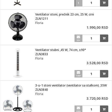
1
Ventilator stoni, prečnik 23 cm, 25 W, crni
ZLN1211
Floria
1.990,00 RSD
50+
Ventilator stubni ,45 W, 74 cm, ±90°
ZLN3833
Floria
3.528,00 RSD
100+
3-u-1 stoni ventilator (ventilator sa stalkom) ,55W
ZLN3840
Floria
3.720,00 RSD
200+