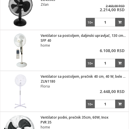
i
Zilan
2.460,00 RSD
2.214,00 RSD
10+
Ventilator sa postoljem, daljinski upravljač, 130 cm, 45W
SFP 40
home
6.108,00 RSD
10+
Ventilator sa postoljem, prečnik 40 cm, 40 W, bele boje
ZLN1180
Floria
2.448,00 RSD
10+
Ventilator podni, prečnik 35cm, 60W, Inox
PVR 35
home