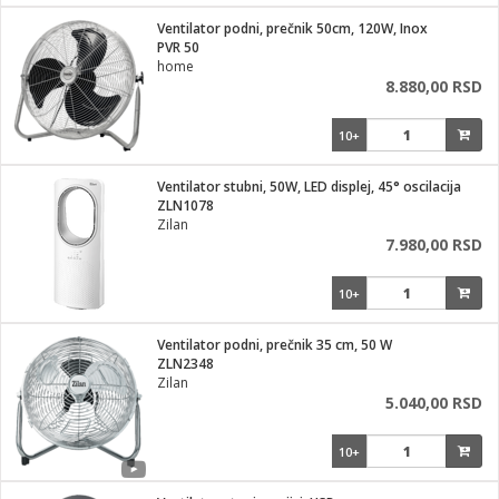
i
lušalice
Ventilator podni, prečnik 50cm, 120W, Inox
kupatila
električne brave
ik
PVR 50
e namene
ji i oprema
home
ije
8.880,00 RSD
erije
prema
10+
 oprema
trošni materijal
hinjski pribor
te
eđaje
etar
odaci
ene
i
nderi
Ventilator stubni, 50W, LED displej, 45° oscilacija
je mesa
ZLN1078
let
Zilan
vazduha
7.980,00 RSD
anje
l
o kafu
sat
10+
 noževe
 Čistači
oprema
pretvaraći
 dodatna oprema
Ventilator podni, prečnik 35 cm, 50 W
dodaci
ZLN2348
jal
Zilan
5.040,00 RSD
Zabava
i
mari i kutije
la/ostalo
10+
/čistače