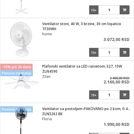
10+
Ventilator stoni, 40 W, 3 brzine, 30 cm lopatice
TF30WH
home
3.072,00 RSD
10+
Plafonski ventilator sa LED rasvetom, E27, 15W
-10% još 26 dana
ZLN4590
Ponovo na stanju
Zilan
2.400,00 RSD
2.160,00 RSD
10+
Ventilator sa postoljem-PAKOVANO po 2 kom, fi 40 cm, 40 W
Ponovo na stanju
ZLN3262 BK
Floria
1.990,00 RSD