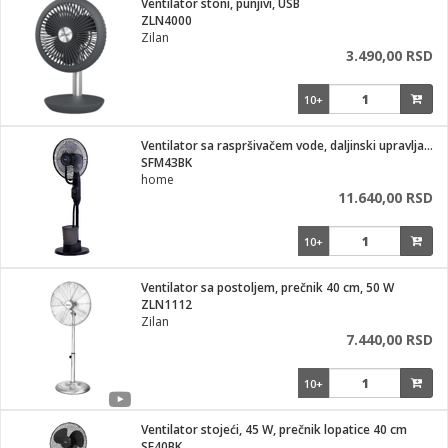
Ventilator stoni, punjivi, USB
ZLN4000
ka
Zilan
3.490,00 RSD
10+
/Vitrine
Ventilator sa raspršivačem vode, daljinski upravljač, 75 W
SFM43BK
home
11.640,00 RSD
veša
10+
Ventilator sa postoljem, prečnik 40 cm, 50 W
ZLN1112
ravlje
Zilan
7.440,00 RSD
i za kosu
10+
Ventilator stojeći, 45 W, prečnik lopatice 40 cm
SF40BK