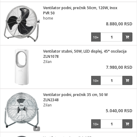
i
lušalice
Ventilator podni, prečnik 50cm, 120W, Inox
kupatila
električne brave
ik
PVR 50
e namene
ji i oprema
home
ije
8.880,00 RSD
erije
prema
10+
 oprema
trošni materijal
hinjski pribor
te
eđaje
etar
odaci
ene
i
nderi
Ventilator stubni, 50W, LED displej, 45° oscilacija
je mesa
ZLN1078
let
Zilan
vazduha
7.980,00 RSD
anje
l
o kafu
sat
10+
 noževe
 Čistači
oprema
pretvaraći
 dodatna oprema
Ventilator podni, prečnik 35 cm, 50 W
dodaci
ZLN2348
jal
Zilan
5.040,00 RSD
Zabava
i
mari i kutije
la/ostalo
10+
/čistače