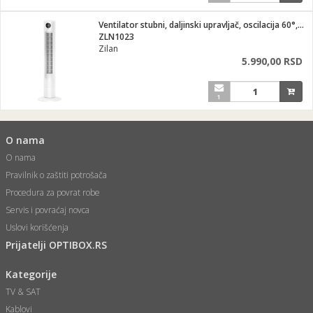
Ventilator stubni, daljinski upravljač, oscilacija 60°, 60W
ZLN1023
Zilan
5.990,00 RSD
1
O nama
O nama
Pravilnik o zaštiti potrošača
Procedura za povrat robe
Servis i povraćaj novca
Uslovi korišćenja
Prijatelji OPTIBOX.RS
Kategorije
TV & SAT
Kablovi