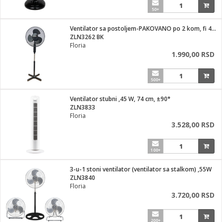
50+
Ventilator sa postoljem-PAKOVANO po 2 kom, fi 40 cm, 40 W
ZLN3262 BK
Floria
1.990,00 RSD
500+
Ventilator stubni ,45 W, 74 cm, ±90°
ZLN3833
Floria
3.528,00 RSD
100+
3-u-1 stoni ventilator (ventilator sa stalkom) ,55W
ZLN3840
Floria
3.720,00 RSD
200+