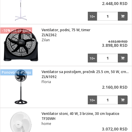
2.448,00 RSD
10+
Ventilator, podni, 75 W, timer
-10% još 29 dana
ZLN2362
Zilan
4.332,00 RSD
3.898,80 RSD
10+
Ventilator sa postoljem, prečnik 25.5 cm, 50 W, crne boje
Ponovo na stanju
ZLN1092
Floria
2.160,00 RSD
10+
Ventilator stoni, 40 W, 3 brzine, 30 cm lopatice
TF30WH
home
3.072,00 RSD