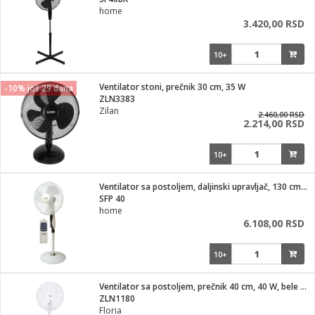
i
home
3.420,00 RSD
10+
Ventilator stoni, prečnik 30 cm, 35 W
-10% još 29 dana
ZLN3383
Zilan
2.460,00 RSD
2.214,00 RSD
10+
Ventilator sa postoljem, daljinski upravljač, 130 cm, 45W
SFP 40
home
6.108,00 RSD
10+
Ventilator sa postoljem, prečnik 40 cm, 40 W, bele boje
ZLN1180
Floria