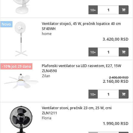
10+
Ventilator stojeći, 45 W, prečnik lopatice 40 cm
Novo
SF40WH
home
3.420,00 RSD
10+
Plafonski ventilator sa LED rasvetom, E27, 15W
-10% još 29 dana
ZLN4590
Zilan
2.400,00 RSD
2.160,00 RSD
10+
Ventilator stoni, prečnik 23 cm, 25 W, crni
ZLN1211
Floria
1.990,00 RSD