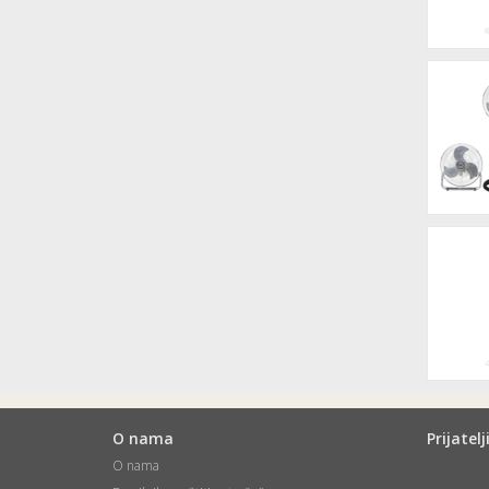
O nama
Prijatel
O nama