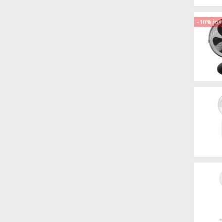
-10% još