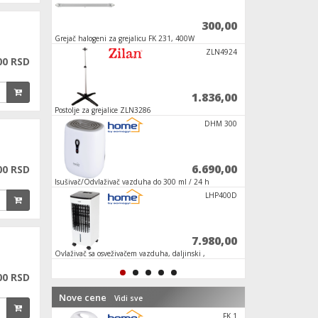
300,00
7.200,00
cu FK 231, 400W
Set za montažu klima uređaja "24"
Uljni 
ZLN4924
FK 231
00 RSD
1.836,00
4.890,00
86
Kvarcna grejalica, 400W/800W/1200W
Izolac
met.
DHM 300
FK 29
6.690,00
5.990,00
00 RSD
a do 300 ml / 24 h
Keramička grejalica sa ventilatorom
Grejal
LHP400D
ZLN8450
7.980,00
9.192,00
zduha, daljinski ,
Uljni radijator, 11 rebara, 2500 W
Nazidn
00 RSD
Nove cene
Vidi sve
FK 1
FK 37/GY