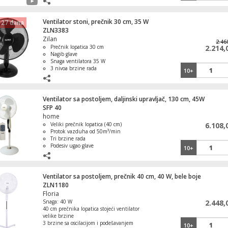
-1
%
Ventilator stoni, prečnik 30 cm, 35 W
 27 dana
ZLN3383
3.120,00
3.060,00
Zilan
Grejalica sa ventilatorom, 2000 W
Grejalica sa ventilatorom, 
2.46
Prečnik lopatica 30 cm
2.214,
Nagib glave
Snaga ventilatora 35 W
3 nivoa brzine rada
10+
Oscilacija do 90°
Uljni radijator 11 rebara, 
Ventilator sa postoljem, daljinski upravljač, 130 cm, 45W
SFP 40
home
Veliki prečnik lopatica (40 cm)
6.108,
Protok vazduha od 50m³/min
Tri brzine rada
Konvektorska grejalica sa v
Podesiv ugao glave
10+
2000 W
Daljinski upravljač uključen
Ventilator sa postoljem, prečnik 40 cm, 40 W, bele boje
ZLN1180
Floria
Keramička grejalica, LED dis
Snaga: 40 W
2.448,
40 cm prečnika lopatica stojeći ventilator
velike brzine
3 brzine sa oscilacijom i podešavanjem
10+