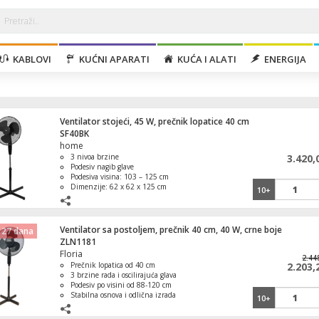
KABLOVI
KUĆNI APARATI
KUĆA I ALATI
ENERGIJA
Ventilator stojeći, 45 W, prečnik lopatice 40 cm
SF40BK
home
3 nivoa brzine
3.420,
Podesiv nagib glave
Podesiva visina: 103 – 125 cm
Dimenzije: 62 x 62 x 125 cm
10+
Težina: 2,5 kg
Ventilator sa postoljem, prečnik 40 cm, 40 W, crne boje
 27 dana
ZLN1181
Floria
2.44
Prečnik lopatica od 40 cm
2.203,
3 brzine rada i oscilirajuća glava
Podesiv po visini od 88-120 cm
Stabilna osnova i odlična izrada
10+
Idealan za dnevne boravke i
kancelarije