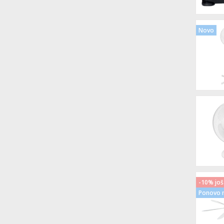
Novo
-10% još
Ponovo n