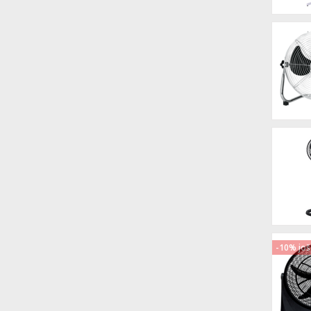
-10% još