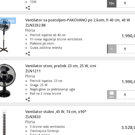
15W
10+
Ventilator sa postoljem-PAKOVANO po 2 kom, fi 40 cm, 40 W
a stanju
ZLN3262 BK
Floria
Prečnik lopatice od 40 cm
1.990,
Tri nivoa regulacije brzine ventilatora
Podesivo po visini
Gusta zaštitna rešetka
1
Jednostavna montaža
Ventilator stoni, prečnik 23 cm, 25 W, crni
ZLN1211
Floria
Prečnik lopatica: 23 cm
1.990,
Snaga: 25 W
Nagib glave za podešavanje ugla
Rad na 2 nivoa brzine
50+
Oscilacija do 90° za ravnomerno
hlađenje
Ventilator stubni ,45 W, 74 cm, ±90°
ZLN3833
Floria
3 brzine rada ventilatora
3.528,
Oscilirajuća funkcija