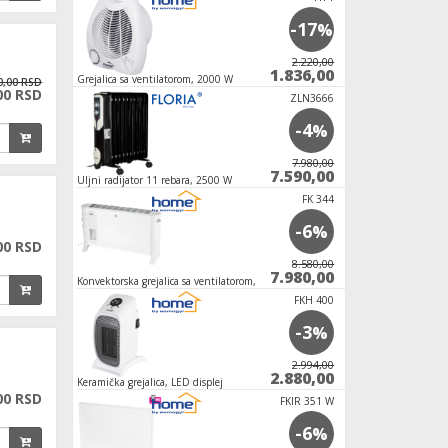
-17
-1
%
%
2.220,00
3.120,00
1.836,00
3.060,00
2000 W
Grejalica sa ventilatorom, 2000 W
Grejal
0,00 RSD
00 RSD
ZLN3666
-4
%
7.980,00
7.590,00
2500 W
Uljni 
FK 344
-6
%
00 RSD
8.580,00
7.980,00
entilatorom, Turbo,
Konvekt
2000 
FKH 400
-3
%
2.994,00
2.880,00
plej
Keramič
00 RSD
FKIR 351 W
-6
%