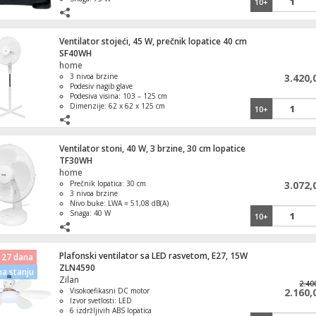
10+
Ventilator stojeći, 45 W, prečnik lopatice 40 cm
SF40WH
home
3 nivoa brzine
3.420,
Podesiv nagib glave
Podesiva visina: 103 – 125 cm
Dimenzije: 62 x 62 x 125 cm
10+
Težina: 2,5 kg
Ventilator stoni, 40 W, 3 brzine, 30 cm lopatice
TF30WH
home
Prečnik lopatica: 30 cm
3.072,
3 nivoa brzine
Nivo buke: LWA = 51,08 dB(A)
Snaga: 40 W
10+
Podesiv nagib glave ventilatora
Plafonski ventilator sa LED rasvetom, E27, 15W
 27 dana
ZLN4590
a stanju
Zilan
2.40
Visokoefikasni DC motor
2.160,
Izvor svetlosti: LED
6 izdržljivih ABS lopatica