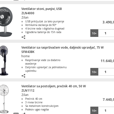
1.629,00
Ventilator stoni, punjivi, USB
ZLN4000
URC 2000AC/SL
Grejač halogeni za grejali
Zilan
ZLN2281
USB priključak za lako punjenje
3.490,
Vertikalna oscilacija do 90°
4 brzine rada i digitalna dugmad
Ugrađena baterija do 15h rada
10+
2.388,00
Tihi način rada sa nivoom buke ≤32dB
Keramička mini prenosna grejalica
Postolje za grejalice ZLN32
MONOBLOCK1
Ventilator sa raspršivačem vode, daljinski upravljač, 75 W
SFM43BK
home
160.200,00
Raspršivanje vode za dodatno
11.640,
osveženje
Monoblok klima uređaj za hlađenje i grejanje
Isušivač/Odvlaživač vazduh
Daljinski upravljač za jednostavnu
FK421WIFI
upotrebu
10+
Tri stepena brzine i 75° oscilacija
Rezervoar kapaciteta 2,8 litara
Timer funkcija do 7.5 sati
12.990,00
Ventilator sa postoljem, prečnik 40 cm, 50 W
ZLN1112
Konvektor, smart, zidni/samostojeći, 2000W,
Ovlaživač sa osveživačem va
WiFi
Zilan
80W, 3.2 lt.
Prečnik 40 cm
7.440,
3 nivoa brzine
Sa metalnom konstrukcijom
Podesiv ugao nagiba
10+
Snaga: 50 W
FK 37/GY