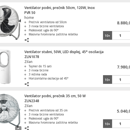
Ventilator podni, prečnik 50cm, 120W, Inox
PVR 50
home
Prečnik ventilatora od 50cm
8.880,
3 nivoa brzine ventilatora
Podesivost ugla do 90°
Masivna hromirana zaštitna rešetka
10+
Stabilno metalno postolje
Ventilator stubni, 50W, LED displej, 45° oscilacija
ZLN1078
Zilan
Tajmer do 15 sati
7.980,
3 nivoa brzine
3 režima rada
Horizontalna oscilacija od 45°
10+
Daljinski upravljač
FKF 65221
Ventilator podni, prečnik 35 cm, 50 W
ZLN2348
Zilan
10.440,00
Prečnik ventilatora od 35 cm
5.040,
3 nivoa brzine ventilatora
Nazidna grejalica, 2200 W, LCD displej
Home THE25W digitalni term
Podesivost ugla do 90°
program
URC 2000AC
Masivna hromirana zaštitna rešetka
10+