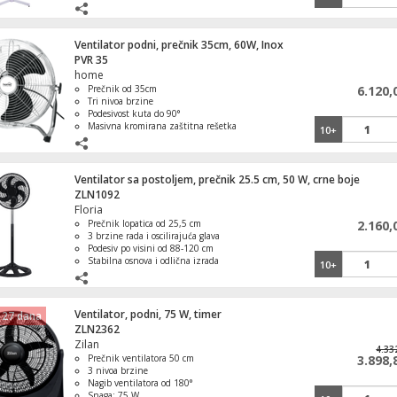
visine
Obrtaji u minuti (RPM): 2500
Plastična gusta zaštitna rešetka
SMART hibridna grejalica, 
Plastični rotor (lopatice)
Ventilator podni, prečnik 35cm, 60W, Inox
2*0,5-1,5 m VDE utikač
PVR 35
home
Prečnik od 35cm
6.120,
Tri nivoa brzine
Podesivost kuta do 90°
Masivna kromirana zaštitna rešetka
10+
Stabilno metalno postolje
Ventilator sa postoljem, prečnik 25.5 cm, 50 W, crne boje
ZLN1092
Floria
Prečnik lopatica od 25,5 cm
2.160,
3 brzine rada i oscilirajuća glava
Podesiv po visini od 88-120 cm
Stabilna osnova i odlična izrada
10+
Idealan za dnevne boravke i
kancelarije
Ventilator, podni, 75 W, timer
 27 dana
ZLN2362
Zilan
4.33
Prečnik ventilatora 50 cm
3.898,
3 nivoa brzine
Nagib ventilatora od 180°
Snaga: 75 W