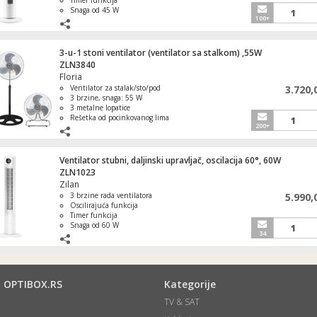
Timer funkcija
Snaga od 45 W
100+
Protok vazduha od 1787 m³/h
3-u-1 stoni ventilator (ventilator sa stalkom) ,55W
ZLN3840
Floria
Ventilator za stalak/sto/pod
3.720,
3 brzine, snaga: 55 W
3 metalne lopatice
Rešetka od pocinkovanog lima
200+
Ventilator stubni, daljinski upravljač, oscilacija 60°, 60W
ZLN1023
Zilan
3 brzine rada ventilatora
5.990,
Oscilirajuća funkcija
Timer funkcija
Snaga od 60 W
34
ji OPTIBOX.RS
Kategorije
TV & SAT