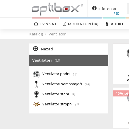
Infocentar
RSD
TV & SAT
MOBILNI UREĐAJI
AUDIO
Katalog
Ventilatori
Nazad
Ventilatori
(22)
Ventilator podni
(3)
Ventilatori samostojeći
(14)
-10% još
Ventilator stoni
(4)
Ventilator stropni
(1)