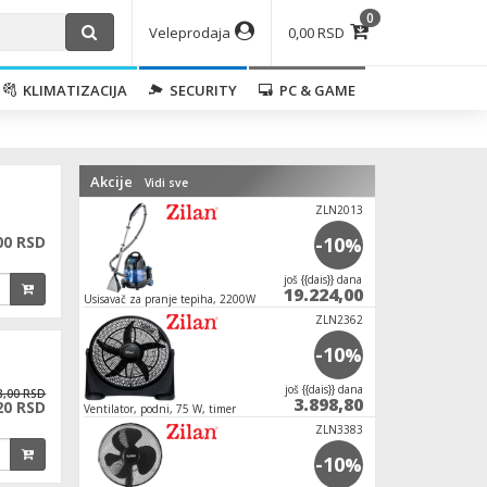
0
Veleprodaja
0,00 RSD
KLIMATIZACIJA
SECURITY
PC & GAME
Akcije
Vidi sve
ZLN2013
00 RSD
-10
%
јoš {{dais}} dana
19.224,00
Usisavač za pranje tepiha, 2200W
ZLN2362
-10
%
јoš {{dais}} dana
8,00 RSD
3.898,80
20 RSD
Ventilator, podni, 75 W, timer
ZLN3383
-10
%