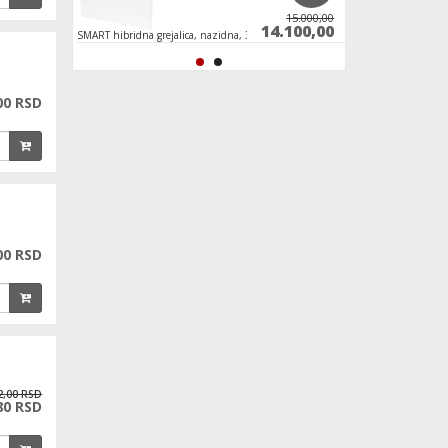
15.000,00
14.100,00
nazidna, 350 W
SMART 
00 RSD
00 RSD
2,00 RSD
80 RSD