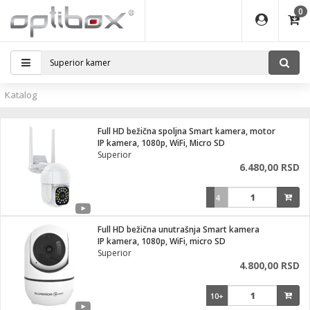
0
EĐAJI
ATI
I
IJA
i oprema
eđaji
ka
rane
i pribor
r - Analogija
Katalog
efoni
a svetla
 BULLET
čni)
i
- DOME
laptop
Full HD bežična spoljna Smart kamera, motor
a grla
a
r - IP
IP kamera, 1080p, WiFi, Micro SD
Superior
essional
deo
6.480,00 RSD
x
lati i pribor
lovi
ači
4
ere
S2
i
e
 C
jenje
kuću
Full HD bežična unutrašnja Smart kamera
ndroid
a IP kamere
IP kamera, 1080p, WiFi, micro SD
Superior
el., table
 stanice
4.800,00 RSD
 hrane
glodare
jeći
skladištenje
10+
aparati