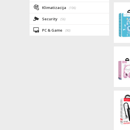
Klimatizacija
(106)
Security
(56)
PC & Game
(90)