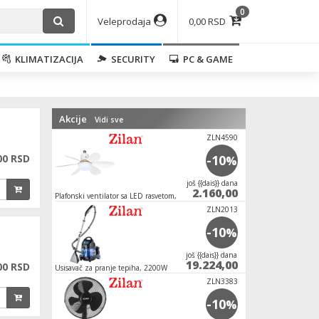
0
Veleprodaja
0,00 RSD
KLIMATIZACIJA
SECURITY
PC & GAME
Akcije
Vidi sve
ZLN4590
00 RSD
-10
%
јoš {{dais}} dana
2.160,00
Plafonski ventilator sa LED rasvetom, E27, 15W
ZLN2013
-10
%
јoš {{dais}} dana
19.224,00
00 RSD
Usisavač za pranje tepiha, 2200W
ZLN3383
-10
%