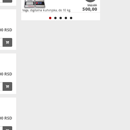
13.800,00
552,00
2.800,00
500,00
Vaga, digitalna kuhinjska, do 10 kg.
Vaga staklena, digita
00 RSD
00 RSD
00 RSD