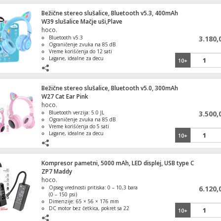
Bežične stereo slušalice, Bluetooth v5.3, 400mAh
W39 slušalice Mačje uši,Plave
hoco.
Bluetooth v5.3
3.180,
Ograničenje zvuka na 85 dB
Vreme korišćenja do 12 sati
Lagane, idealne za decu
10+
Estetski privlačan dizajn sa mačjim
ušima
Bežične stereo slušalice, Bluetooth v5.0, 300mAh
W27 Cat Ear Pink
hoco.
Bluetooth verzija: 5.0 JL
3.500,
Ograničenje zvuka na 85 dB
Vreme korišćenja do 5 sati
Lagane, idealne za decu
10+
Estetski privlačan dizajn sa mačjim
ušima
Kompresor pametni, 5000 mAh, LED displej, USB type C
ZP7 Maddy
hoco.
Opseg vrednosti pritiska: 0 – 10,3 bara
6.120,
(0 – 150 psi)
Konvektorska grejalica sa ventilatorom, 2
Dimenzije: 65 × 56 × 176 mm
DC motor bez četkica, pokret sa 22
10+
cilindra