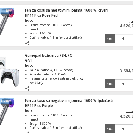
Ugrađena baterijska lampa sa SOS
funkcijom
Fen za kosu sa negativnim jonima, 1600 W, crveni
na -18%
HP11 Plus Rose Red
Keramička grejalica, LED displej
hoco.
5.52
Brzina motora: 110.000 obrtaja u
4.520,
minuti
Snaga: 1.600 W
Dužina kabla: 1,8 m (evropski utikač)
10+
Tehnologija jonizacije: 620 miliona
negativnih jona
Kanta za smeće sa pedalom, 3 l, INOX
Gamepad bežični za PS4, PC
GA1
hoco.
Za PlayStation 4, PC (Windows)
3.684,
Kapacitet baterije: 600 mAh
Set konektora F na RF, metalni
Trajanje baterije: do 8 sati neprekidnog
korišćenja
10+
Dvostruka vibracija (dinamički
povratni efekat)
Fen za kosu sa negativnim jonima, 1600 W, ljubičasti
na -18%
HP11 Plus Purple
USB Flash drive 64GB Hi-Speed USB 3.2,
hoco.
SPEED Line
5.52
Brzina motora: 110.000 obrtaja u
4.520,
minuti
Snaga: 1.600 W
Dužina kabla: 1,8 m (evropski utikač)
10+
Tehnologija jonizacije: 620 miliona