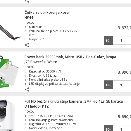
negativnih jona
Četka za oblikovanje kose
HP44
hoco.
Sportska kamera, 2" IPS LCD, FullHD, WiF
Materijal: PET
3.672,
microSD
Veličina grejne ploče: 103 x 58 x 22
mm
Grejač: PTC
10+
Temperatura: 120–220°C (razlika
±10°C)
Memorija temperature: da
Prijemnik zemaljski, DVB-T/T2/C, HEVC,
Power bank 30000mAh, Micro-USB / Tipe-C ulaz, lampa
HDMI, USB
J73 Powerful, White
hoco.
Kapacitet od 30000 mAh
3.990,
Dvostruki USB izlaz
Fleksibilni ulaz preko USB-a
Torba za laptop 15.6"
LED displej za prikaz statusa baterije
10+
Lampa kao dodatna funkcija
Full HD bežična unutrašnja kamera , 3MP, do 128 Gb kartica
D1 Indoor PTZ
hoco.
Torba za laptop 15,6"
3MP 13M, Full HD (2304x1296)
5.690,
Komunikacija glasom: dvosmerna
Digitalni WDR, 3D redukcija šuma
Noćni vid: da, infracrveni
10+