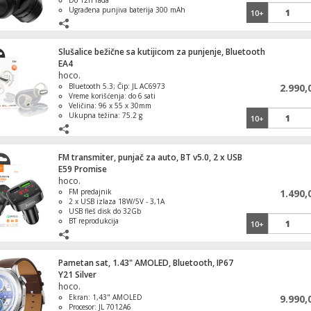
Do 12h rada
Ugrađena punjiva baterija 300 mAh
10+
Dimenzije 180 x 150 x 70 mm
Slušalice bežične sa kutijicom za punjenje, Bluetooth
EA4
hoco.
Bluetooth 5.3; Čip: JL AC6973
2.990,
Vreme korišćenja: do 6 sati
Veličina: 96 x 55 x 30mm
Ukupna težina: 75.2 g
10+
FM transmiter, punjač za auto, BT v5.0, 2 x USB
E59 Promise
hoco.
FM predajnik
1.490,
2 x USB izlaza 18W/5V - 3,1A
USB fleš disk do 32Gb
BT reprodukcija
10+
Pametan sat, 1.43" AMOLED, Bluetooth, IP67
Y21 Silver
hoco.
Ekran: 1,43" AMOLED
9.990,
Procesor: JL 7012A6