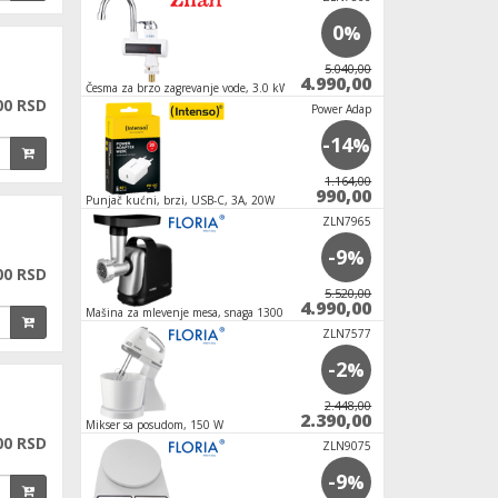
-33
0
%
%
5.990,00
5.040,00
3.990,00
4.990,00
i,
Česma za brzo zagrevanje vode, 3.0 kW
Aparat za led - Ledo
00 RSD
T-3000
Power Adap
-4
-14
%
%
2.199,00
1.164,00
2.099,00
990,00
Punjač kućni, brzi, USB-C, 3A, 20W
Fen za kosu, 1100W
NOTEBOOK B
ZLN7965
-4
-9
%
%
00 RSD
3.672,00
5.520,00
3.504,00
4.990,00
Mašina za mlevenje mesa, snaga 1300 W
Mini frižider, prenosn
12V/220V
NOTEBOOK B
ZLN7577
-5
-2
%
%
1.620,00
2.448,00
1.524,00
2.390,00
Mikser sa posudom, 150 W
Friteza na vruć vazd
00 RSD
6,5L - crna
Space M10
ZLN9075
-7
-9
%
%