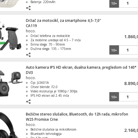
Baterija: 220mAh
10+
Držač za motocikl, za smartphone 4,5-7,0"
CA119
hoco.
Držač telefona za motocikle
1.860,
Za mobilne uređaje od 4.5 – 7 inča
Širina stega: 70 – 90mm
Dužina stega: 135 – 175mm
10+
Mesto montaže: retrovizor motocikla
Auto kamera IPS HD ekran, dualna kamera, pregledom od 140°
DV3
hoco.
Čip: JL5601A
8.890,
Otvor blende: F2.0
Video rezolucija je 1080p / 30fps
IPS HD ekran od 2.45 inča
10+
Senzor: GC2053, 2 miliona piksela
Bežične stereo slušalice, Bluetooth, do 12h rada, mikrofon
W25 Promise Crne
hoco.
Bežične slušalice sa mikrofonom
2.160,
Bluetooth tehnologija