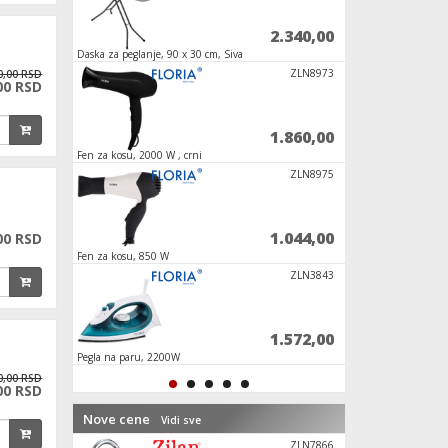
2.880,00
2.340,00
Daska za peglanje, 90 x 30 cm, Siva
Daska za peglanje, s
ZLN6874
ZLN8973
0,00 RSD
00 RSD
900,00
1.860,00
Fen za kosu, 2000 W , crni
Fen za kosu, 1100W
FRF-SET2
ZLN8975
96,00
1.044,00
00 RSD
Fen za kosu, 850 W
ZLN4872 Fen za kos
USB3.2-64G
ZLN3843
1.344,00
1.572,00
Pegla na paru, 2200W
Daska za peglanje , 
0,00 RSD
00 RSD
Nove cene
Vidi sve
DV100
ZLN7866