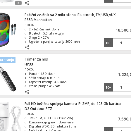
Skladištenje: podržava do 128GB u TF
kartici
1
Space M10 Pro
Bežični zvučnik sa 2 mikrofona, Bluetooth, FM,USB,AUX
BS53 Manhattan
hoco.
2 x bežična mikrofona
18.500,
Bluetooth 5.0 tehnologija
Snaga 2 x 20W
Ugrađena punjiva baterija 3600 mAh
10+
Kompatibilan sa svim uređajima sa
Bluetoothom
Trimer za nos
a stanju
HP33
hoco.
Pametni LED ekran
1.224,
5650 obrtaja u minuti
Kapacitet baterije: 400 mAh
Vreme punjenja: 2 sata
10+
Full HD bežična spoljnja kamera IP, 3MP, do 128 Gb kartica
D2 Outdoor PTZ
hoco.
3MP 13M, Full HD (2304x1296)
7.590,
Komunikacija glasom: dvosmerna
Digitalni WDR, 3D redukcija šuma
Noćni vid: da, infracrveni