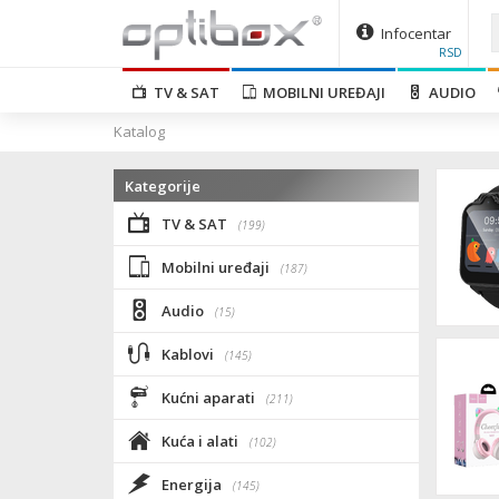
Infocentar
RSD
TV & SAT
MOBILNI UREĐAJI
AUDIO
Katalog
Kategorije
TV & SAT
(199)
Mobilni uređaji
(187)
Audio
(15)
Kablovi
(145)
Kućni aparati
(211)
Kuća i alati
(102)
Energija
(145)