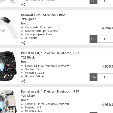
10+
Skladištenje: podržava do 128GB u TF
kartici
Usisavač ručni, Accu, 2000 mAh
ZP6 Speed
hoco.
Vreme rada: 20 minuta
4.284,
Kapacitet baterije: 4000mAh
Vreme punjenja: 3 sata
LED svetlo
10+
Pametan sat, 1.5" ekran, Bluetooth, IP67
Y29 Black
hoco.
Ekran: 1.5 inča; Rezolucija: 240*240
4.950,
Bluetooth 5.3
Memorija: 32MB
Baterija: 220mAh
10+
Pametan sat, 1.5" ekran, Bluetooth, IP67
Y29 Silver
hoco.
Ekran: 1.5 inča; Rezolucija: 240*240
4.950,
Bluetooth 5.3
Memorija: 32MB