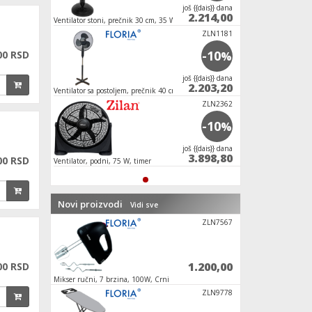
јoš {{dais}} dana
2.214,00
Ventilator stoni, prečnik 30 cm, 35 W
ZLN1181
-10
00 RSD
%
јoš {{dais}} dana
2.203,20
Ventilator sa postoljem, prečnik 40 cm, 40 W,
crne boje
ZLN2362
-10
%
јoš {{dais}} dana
3.898,80
00 RSD
Ventilator, podni, 75 W, timer
Novi proizvodi
Vidi sve
ZLN2055
ZLN7567
4.908,00
1.200,00
00 RSD
000 W
Mikser ručni, 7 brzina, 100W, Crni
Daska za peglanje, 1
FKH 400
ZLN9778