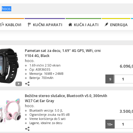
KABLOVI
KUĆNI APARATI
KUĆA I ALATI
ENERGIJA
Pametan sat za decu, 1.69" 4G GPS, WiFi, crni
Y104 4G, Black
hoco.
1.69-inčni 2.5D ekran
6.096,
Čip: ASR3603S
Memorija: 16MB + 24MB
Baterija: 700mAh
9
Trajanje baterije: 1–2 dana
Bežične stereo slušalice, Bluetooth v5.0, 300mAh
W27 Cat Ear Gray
hoco.
Bluetooth verzija: 5.0 JL
3.500,
Ograničenje zvuka na 85 dB
Vreme korišćenja do 5 sati
Lagane, idealne za decu
10+
Estetski privlačan dizajn sa mačjim
ušima