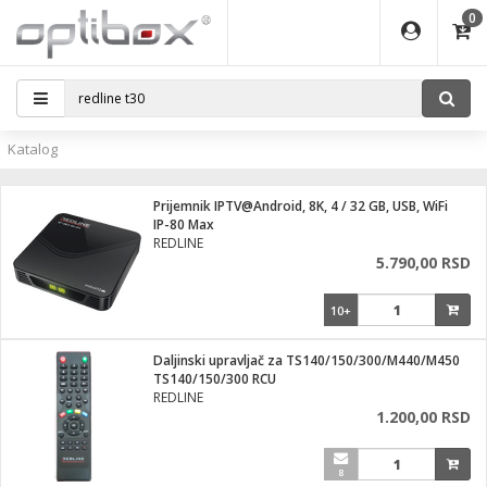
0
EĐAJI
ATI
I
IJA
i oprema
eđaji
ka
rane
i pribor
r - Analogija
Katalog
efoni
a svetla
 BULLET
čni)
i
- DOME
laptop
Prijemnik IPTV@Android, 8K, 4 / 32 GB, USB, WiFi
a grla
a
r - IP
IP-80 Max
REDLINE
essional
deo
5.790,00 RSD
x
lati i pribor
lovi
ači
10+
ere
S2
i
e
 C
jenje
kuću
Daljinski upravljač za TS140/150/300/M440/M450
ndroid
a IP kamere
TS140/150/300 RCU
REDLINE
el., table
 stanice
1.200,00 RSD
 hrane
glodare
jeći
skladištenje
8
aparati