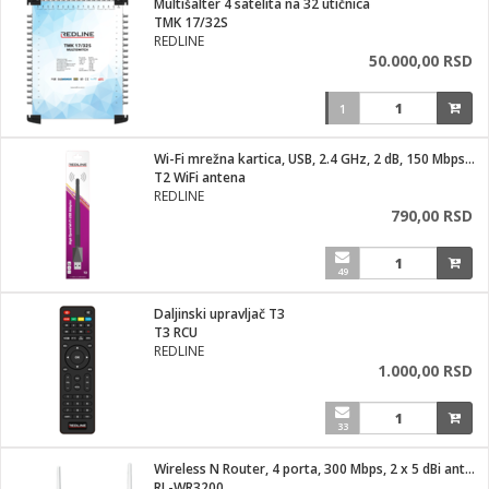
Multišalter 4 satelita na 32 utičnica
TMK 17/32S
ka
REDLINE
50.000,00 RSD
1
/Vitrine
Wi-Fi mrežna kartica, USB, 2.4 GHz, 2 dB, 150 Mbps, RT7601
T2 WiFi antena
REDLINE
790,00 RSD
veša
49
Daljinski upravljač T3
T3 RCU
ravlje
REDLINE
1.000,00 RSD
i za kosu
33
Wireless N Router, 4 porta, 300 Mbps, 2 x 5 dBi antena
RL-WR3200