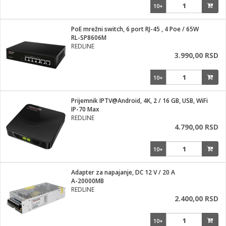
10+
PoE mrežni switch, 6 port RJ-45 , 4 Poe / 65W
RL-SP8606M
REDLINE
3.990,00 RSD
10+
Prijemnik IPTV@Android, 4K, 2 / 16 GB, USB, WiFi
IP-70 Max
REDLINE
4.790,00 RSD
10+
Adapter za napajanje, DC 12 V / 20 A
A-20000MB
REDLINE
2.400,00 RSD
10+