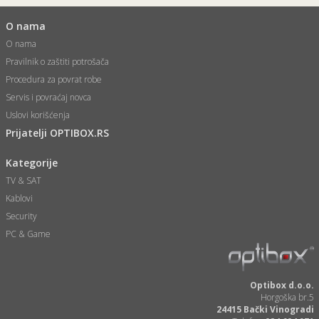
O nama
O nama
Pravilnik o zaštiti potrošača
Procedura za povrat robe
Servis i povraćaj novca
Uslovi korišćenja
Prijatelji OPTIBOX.RS
Kategorije
TV & SAT
Kablovi
Security
PC & Game
Optibox d.o.o.
Horgoška br.5
24415 Bački Vinogradi