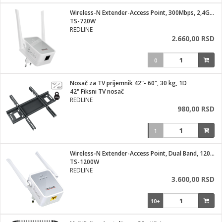
i
lušalice
Wireless-N Extender-Access Point, 300Mbps, 2,4GHz
kupatila
električne brave
ik
TS-720W
e namene
ji i oprema
REDLINE
ije
2.660,00 RSD
erije
prema
0
 oprema
trošni materijal
hinjski pribor
te
eđaje
etar
odaci
ene
i
nderi
Nosač za TV prijemnik 42"- 60", 30 kg, 1D
je mesa
42" Fiksni TV nosač
let
REDLINE
vazduha
980,00 RSD
anje
l
o kafu
sat
1
 noževe
 Čistači
oprema
pretvaraći
 dodatna oprema
Wireless-N Extender-Access Point, Dual Band, 1200Mbps
dodaci
TS-1200W
jal
REDLINE
3.600,00 RSD
Zabava
i
mari i kutije
la/ostalo
10+
/čistače