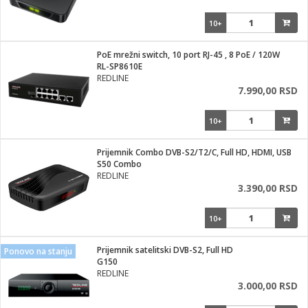
10+
PoE mrežni switch, 10 port RJ-45 , 8 PoE / 120W
RL-SP8610E
REDLINE
7.990,00 RSD
10+
Prijemnik Combo DVB-S2/T2/C, Full HD, HDMI, USB
S50 Combo
REDLINE
3.390,00 RSD
10+
Prijemnik satelitski DVB-S2, Full HD
Ponovo na stanju
G150
REDLINE
3.000,00 RSD