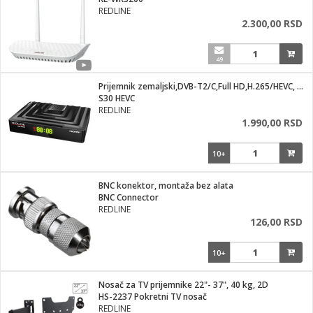
i
REDLINE
2.300,00 RSD
49
Prijemnik zemaljski,DVB-T2/C,Full HD,H.265/HEVC, WiFi
S30 HEVC
REDLINE
1.990,00 RSD
10+
BNC konektor, montaža bez alata
BNC Connector
REDLINE
126,00 RSD
10+
Nosač za TV prijemnike 22"- 37", 40 kg, 2D
HS-2237 Pokretni TV nosač
REDLINE