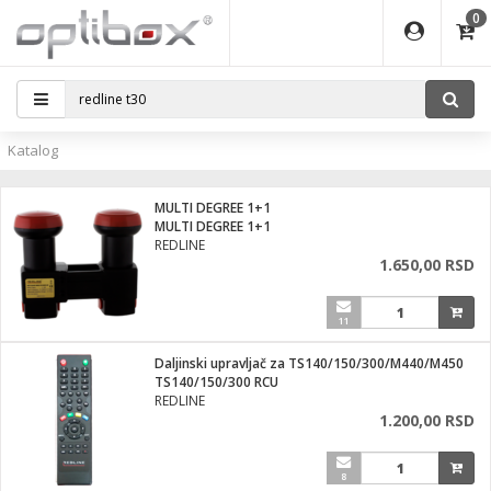
0
EĐAJI
ATI
I
IJA
i oprema
eđaji
ka
rane
i pribor
r - Analogija
Katalog
efoni
a svetla
 BULLET
čni)
i
- DOME
laptop
MULTI DEGREE 1+1
a grla
a
r - IP
MULTI DEGREE 1+1
REDLINE
essional
deo
1.650,00 RSD
x
lati i pribor
lovi
ači
ere
S2
11
i
e
 C
jenje
kuću
Daljinski upravljač za TS140/150/300/M440/M450
ndroid
a IP kamere
TS140/150/300 RCU
REDLINE
el., table
 stanice
1.200,00 RSD
 hrane
glodare
jeći
skladištenje
8
aparati