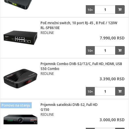
10+
PoE mrežni switch, 10 port RJ-45 , 8 PoE / 120W
RL-SP8610E
REDLINE
7.990,00 RSD
10+
Prijemnik Combo DVB-S2/T2/C, Full HD, HDMI, USB
S50 Combo
REDLINE
3.390,00 RSD
10+
Prijemnik satelitski DVB-S2, Full HD
Ponovo na stanju
G150
REDLINE
3.000,00 RSD