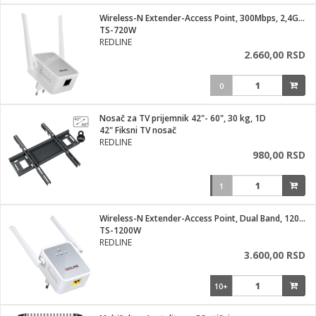
i
lušalice
Wireless-N Extender-Access Point, 300Mbps, 2,4GHz
kupatila
električne brave
ik
TS-720W
e namene
ji i oprema
REDLINE
ije
2.660,00 RSD
erije
prema
0
 oprema
trošni materijal
hinjski pribor
te
eđaje
etar
odaci
ene
i
nderi
Nosač za TV prijemnik 42"- 60", 30 kg, 1D
je mesa
42" Fiksni TV nosač
let
REDLINE
vazduha
980,00 RSD
anje
l
o kafu
sat
1
 noževe
 Čistači
oprema
pretvaraći
 dodatna oprema
Wireless-N Extender-Access Point, Dual Band, 1200Mbps
dodaci
TS-1200W
jal
REDLINE
3.600,00 RSD
Zabava
i
mari i kutije
la/ostalo
10+
/čistače