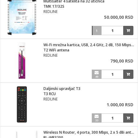
Multišalter 4 satelita na 32 utičnica
TMK 17/32S
ka
REDLINE
50.000,00 RSD
1
/Vitrine
Wi-Fi mrežna kartica, USB, 2.4 GHz, 2 dB, 150 Mbps, RT7601
T2 WiFi antena
REDLINE
790,00 RSD
veša
49
Daljinski upravljač T3
T3 RCU
ravlje
REDLINE
1.000,00 RSD
i za kosu
33
Wireless N Router, 4 porta, 300 Mbps, 2 x 5 dBi antena
RL-WR3200