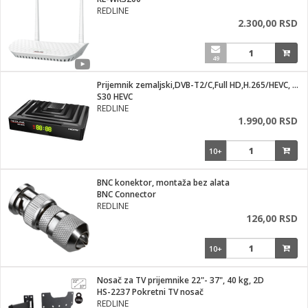
i
REDLINE
2.300,00 RSD
49
Prijemnik zemaljski,DVB-T2/C,Full HD,H.265/HEVC, WiFi
S30 HEVC
REDLINE
1.990,00 RSD
10+
BNC konektor, montaža bez alata
BNC Connector
REDLINE
126,00 RSD
10+
Nosač za TV prijemnike 22"- 37", 40 kg, 2D
HS-2237 Pokretni TV nosač
REDLINE