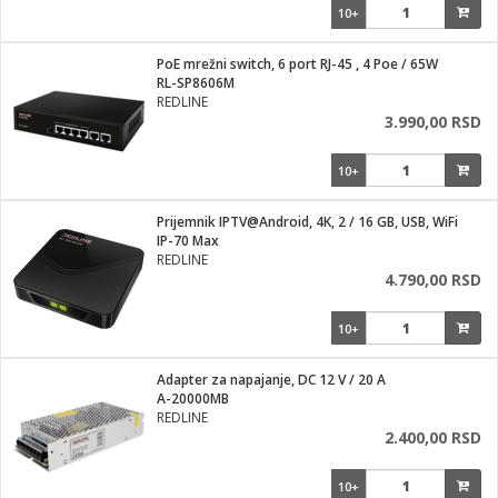
10+
PoE mrežni switch, 6 port RJ-45 , 4 Poe / 65W
RL-SP8606M
REDLINE
3.990,00 RSD
10+
Prijemnik IPTV@Android, 4K, 2 / 16 GB, USB, WiFi
IP-70 Max
REDLINE
4.790,00 RSD
10+
Adapter za napajanje, DC 12 V / 20 A
A-20000MB
REDLINE
2.400,00 RSD
10+