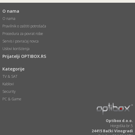
O nama
O nama
Pravilnik o zaštiti potrošača
Procedura za povrat robe
Servis i povraćaj novca
Uslovi korišćenja
Prijatelji OPTIBOX.RS
Kategorije
TV & SAT
Kablovi
Security
PC & Game
Optibox d.o.o.
Horgoška br.5
24415 Bački Vinogradi