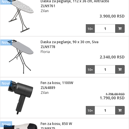
Daska za peglanje, 112 x 36 cm, Antracite
Novo
ZLN9761
ka
Zilan
3.900,00 RSD
10+
/Vitrine
Daska za peglanje, 90 x 30 cm, Siva
Novo
ZLN9778
Floria
2.340,00 RSD
veša
10+
Fen za kosu, 1100W
Novo
ZLN4889
ravlje
Zilan
1.798,00 RSD
1.790,00 RSD
i za kosu
10+
Fen za kosu, 850 W
Novo
ZLN8975