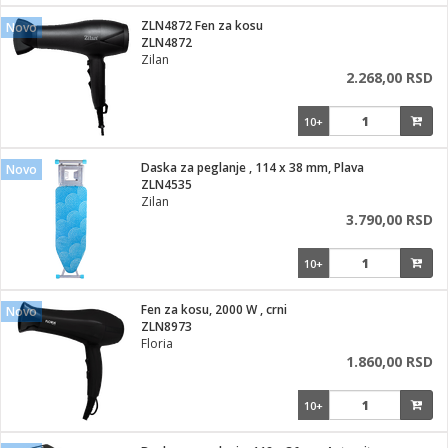
i
lušalice
ZLN4872 Fen za kosu
kupatila
električne brave
Novo
ik
ZLN4872
e namene
ji i oprema
Zilan
ije
2.268,00 RSD
erije
prema
10+
 oprema
trošni materijal
hinjski pribor
te
eđaje
etar
odaci
ene
i
nderi
Daska za peglanje , 114 x 38 mm, Plava
Novo
je mesa
ZLN4535
let
Zilan
vazduha
3.790,00 RSD
anje
l
o kafu
sat
10+
 noževe
 Čistači
oprema
pretvaraći
 dodatna oprema
Fen za kosu, 2000 W , crni
Novo
dodaci
ZLN8973
jal
Floria
1.860,00 RSD
Zabava
i
mari i kutije
la/ostalo
10+
/čistače