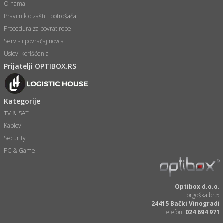
O nama
Pravilnik o zaštiti potrošača
Procedura za povrat robe
Servis i povraćaj novca
Uslovi korišćenja
Prijatelji OPTIBOX.RS
Kategorije
TV & SAT
Kablovi
Security
PC & Game
Optibox d.o.o.
Horgoška br.5
24415 Bački Vinogradi
Telefon:
024 694 971