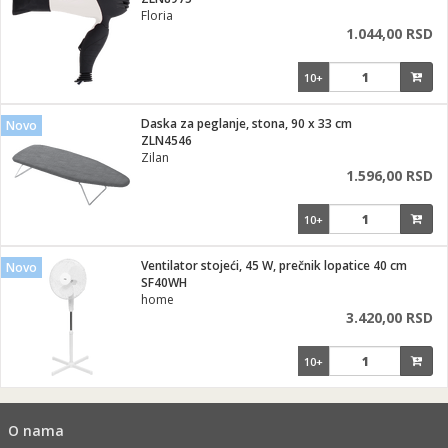
i
Floria
1.044,00 RSD
10+
Daska za peglanje, stona, 90 x 33 cm
Novo
ZLN4546
Zilan
1.596,00 RSD
10+
Ventilator stojeći, 45 W, prečnik lopatice 40 cm
Novo
SF40WH
home
3.420,00 RSD
10+
O nama