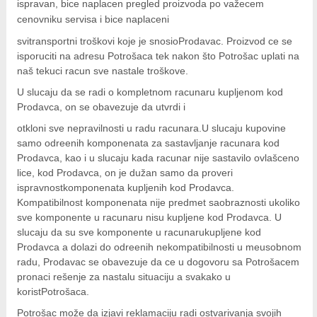
i
s
p
ravan, bice naplacen pregled proizvoda po važecem
cenovniku servisa i bice naplaceni
sv
i
transportni troškovi koje je snosioProdavac. Proizvod ce se
isporuciti na adresu Potrošaca tek nakon što Potrošac uplati na
naš tekuci racun sve nastale troškove.
U slucaju da se radi o kompletnom racunaru kupljenom kod
Prodavca, on se obavezuje da utvrdi i
o
tkloni sve nepravilnosti u radu racunara.U slucaju kupovine
samo odreenih komponenata za sastavljanje racunara kod
Prodavca, kao i u slucaju kada racunar nije sastavilo ovlašceno
lice, kod Prodavca, on je dužan samo da proveri
ispravnostkomponenata kupljenih kod Prodavca.
Kompatibilnost komponenata nije predmet saobraznosti ukoliko
sve komponente u racunaru nisu kupljene kod Prodavca. U
slucaju da su sve komponente u racunarukupljene kod
Prodavca a dolazi do odreenih nekompatibilnosti u meusobnom
radu, Prodavac se obavezuje da ce u dogovoru sa Potrošacem
pronaci rešenje za nastalu situaciju a svakako u
koristPotrošaca.
Potrošac može da izjavi reklamaciju radi ostvarivanja svojih