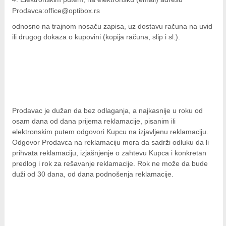
Pr
o
da
vc
a
:
o
f
f
i
c
e
@
op
t
i
b
ox
.rs
o
dno
sn
o na trajnom nosaču zapisa, uz dostavu računa na uvid
ili drugog dokaza o kupovini (kopija računa, slip i sl.).
Prodavac je dužan da bez odlaganja, a najkasnije u roku od
osam dana od dana prijema reklamacije, pisanim ili
elektronskim putem odgovori Kupcu na izjavljenu reklamaciju.
Odgovor Prodavca na reklamaciju mora da sadrži odluku da li
prihvata reklamaciju, izjašnjenje o zahtevu Kupca i konkretan
predlog i rok za rešavanje reklamacije. Rok ne može da bude
duži od 30 dana, od dana podnošenja reklamacije.