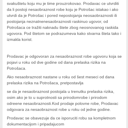
svakuštetu koju mu je time prouzrokovao. Prodavac ce utvrditi
da li postoji nesaobraznost robe koju je Potrošac istakao i ako
utvrdi da je Potrošac i pored nepostojanja neosaobraznosti ili
postojanja neznatnenesaobraznosti raskinuo ugovor, od
Potrošaca ce tražiti naknadu štete zbog neosnovanog raskida
ugovora. Pod štetom se podrazumeva kako stvarna šteta tako i
izmakla korist.
Prodavac je odgovoran za nesaobraznost robe ugovoru koja se
pojavi u roku od dve godine od dana prelaska rizika na
Potrošaca.
Ako nesaobraznost nastane u roku od šest meseci od dana
prelaska rizika na Potrošaca, pretpostavlja
s
e da je nesaobraznost postojala u trenutku prelaska rizika,
osim ako je to u suprotnosti sa prirodomrobe i prirodom
odreene nesaobraznosti.Kod prodaje polovne robe, Prodavac
odgovara za nesaobraznost robe u roku od jedne godine.
Prodavac se obavezuje da ce isporuciti robu sa kompletnom
dokumentacijom i pripadajucom