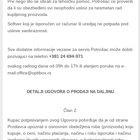
Pre nego što se obrati za tehničku pomoć, Potrošac ce proveriti
da li su obezbeđeni svi neophodni uslovi za nesmetan rad
kupljenog proizvoda.
Softver koji je isporučen uz računar ili uredjaj ne potpada pod
uslove saobraznosti.
Sve dodatne informacije vezane za servis Potrošac može dobiti
pozivajuci na telefon
+381 24 694-971
sv
a
ko
g radnog dana od 09h do 17h ili slanjem poruke na
e
-
m
ail
:
o
f
f
i
c
e
@
op
t
i
b
o
x
.rs
D
E
T
A
LJI UGOVORA O PRODAJI NA DALJINU
Član 2.
Kupac potpisivanjem ovog Ugovora potvrđuje da je od strane
Prodavca upoznat o osnovnim obeležjima robe (proizvoda) koju
kupuje, o ceni, načinu plaćanja, načinu i roku isporuke i načinu
izvršenja drugih ugovornih obaveza, o funkcionalnosti robe,