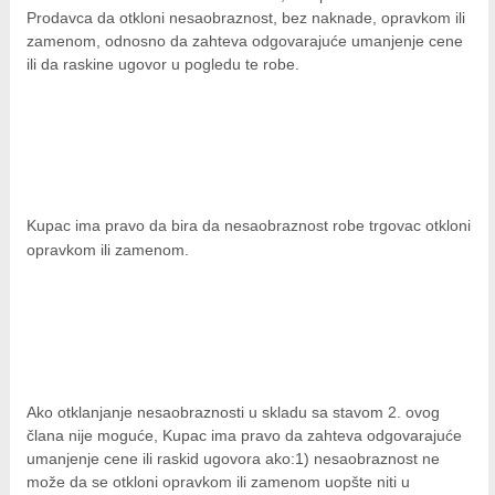
Prodavca da otkloni nesaobraznost, bez naknade, opravkom ili
zamenom, odnosno da zahteva odgovarajuće umanjenje cene
ili da raskine ugovor u pogledu te robe.
Kupac ima pravo da bira da nesaobraznost robe trgovac otkloni
opravkom ili zamenom.
Ako otklanjanje nesaobraznosti u skladu sa stavom 2. ovog
člana nije moguće, Kupac ima pravo da zahteva odgovarajuće
umanjenje cene ili raskid ugovora ako:1) nesaobraznost ne
može da se otkloni opravkom ili zamenom uopšte niti u