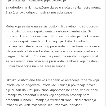
nije drugačije naznačeno (npr. ukoliko je
z
a određeni artikl naznačeno da se u slučaju reklamacije menja
1 za 1 u roku odgovornosti za nesaobraznost).
Roba koja se šalje na servis poštom ili paketnom distribucijom
mora biti propisno zapakovana u kartonsku ambalažu. Svi
proizvodi koji su na ovaj način Prodavcu dostavljeni, a koji nisu
propisno zapakovani ili oni kod kojih je došlo do vidljivih
mehaničkih oštećenja samog proizvoda u toku transporta neće
biti preuzeti od strane Prodavca, već će biti vraćeni pošiljaocu o
njegovom trošku. Prodavac ne preuzima nikakvu odgovornost
za sva eventualna oštećenja proizvoda i ambaže koja nastanu
u toku transporta na ili sa adrese Kupca.
Ukoliko je utvrdjeno fizičko i mehaničko oštećenje robe za koju
Prodavca ne odgovara, Prodavac u slučaju povraćaja novca,
nije dužan da vrati pun iznos kupoprodajne cene, već će cenu
umanjiti za procenat ili iznos koji odgovara procenjenom
procentu ili iznosu umanjenja vrednosti robe usled oštećenja.
Procenu će vršiti ovlašćena lica Prodavca (serviseri).