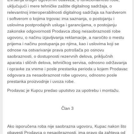
uključujući i mere tehničke zaštite digitalnog sadržaja, o
relevantnoj interoperabilnosti digitalnog sadržaja sa hardverom
i softverom o kojima trgovac ima saznanja, o postojanju i
uslovima postprodajnih usluga i garancijama, o postojanju
zakonske odgovornosti Prodavca zbog nesaobraznosti robe
ugovoru, o načinu izjavljivanja reklamacije, a naročito o mestu
prijema i načinu postupanja po njima, kao i uslovima koji se
odnose na ostvarivanje prava potrošača po osnovu
saobraznosti, o dostupnosti rezervnih delova, priključnih
aparata i sličnih delova, tehničkog servisa, odnosno održavanja
i opravke za vreme i posle prestanka perioda u kojem Prodavac
odgovara za nesaobraznost robe ugovoru, odnosno posle
prestanka proizvodnje i uvoza robe.
Prodavac je Kupcu predao uputstvo za upotrebu i montažu.
Član 3
Ako isporučena roba nije saobrazna ugovoru, Kupac nakon što
obavesti Prodavca o nesaobraznosti, ima pravo da zahteva od