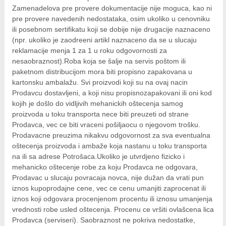
Zamenadelova pre provere dokumentacije nije moguca, kao ni
pre provere navedenih nedostataka, osim ukoliko u cenovniku
ili posebnom sertifikatu koji se dobije nije drugacije naznaceno
(npr. ukoliko je zaodreeni artikl naznaceno da se u slucaju
reklamacije menja 1 za 1 u roku odgovornosti za
nesaobraznost).Roba koja se šalje na servis poštom ili
paketnom distribucijom mora biti propisno zapakovana u
kartonsku ambalažu. Svi proizvodi koji su na ovaj nacin
Prodavcu dostavljeni, a koji nisu propisnozapakovani ili oni kod
kojih je došlo do vidljivih mehanickih oštecenja samog
proizvoda u toku transporta nece biti preuzeti od strane
Prodavca, vec ce biti vraceni pošiljaocu o njegovom trošku.
Prodavacne preuzima nikakvu odgovornost za sva eventualna
oštecenja proizvoda i ambaže koja nastanu u toku transporta
na ili sa adrese Potrošaca.Ukoliko je utvrdjeno fizicko i
mehanicko oštecenje robe za koju Prodavca ne odgovara,
Prodavac u slucaju povracaja novca, nije dužan da vrati pun
iznos kupoprodajne cene, vec ce cenu umanjiti zaprocenat ili
iznos koji odgovara procenjenom procentu ili iznosu umanjenja
vrednosti robe usled oštecenja. Procenu ce vršiti ovlašcena lica
Prodavca (serviseri). Saobraznost ne pokriva nedostatke,