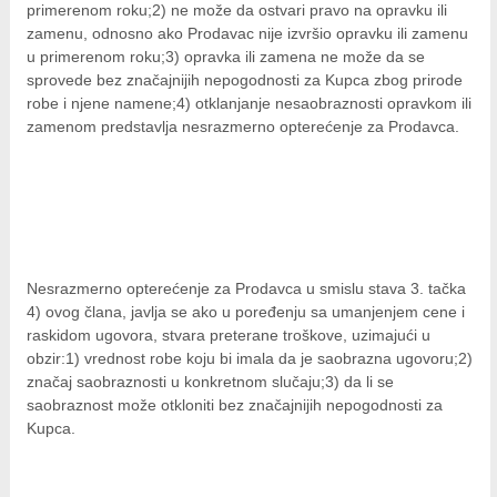
primerenom roku;2) ne može da ostvari pravo na opravku ili
zamenu, odnosno ako Prodavac nije izvršio opravku ili zamenu
u primerenom roku;3) opravka ili zamena ne može da se
sprovede bez značajnijih nepogodnosti za Kupca zbog prirode
robe i njene namene;4) otklanjanje nesaobraznosti opravkom ili
zamenom predstavlja nesrazmerno opterećenje za Prodavca.
Nesrazmerno opterećenje za Prodavca u smislu stava 3. tačka
4) ovog člana, javlja se ako u poređenju sa umanjenjem cene i
raskidom ugovora, stvara preterane troškove, uzimajući u
obzir:1) vrednost robe koju bi imala da je saobrazna ugovoru;2)
značaj saobraznosti u konkretnom slučaju;3) da li se
saobraznost može otkloniti bez značajnijih nepogodnosti za
Kupca.