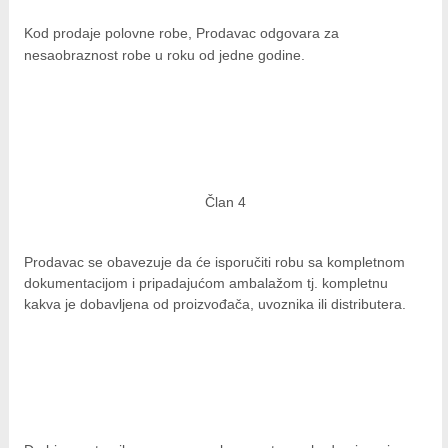
Kod prodaje polovne robe, Prodavac odgovara za
nesaobraznost robe u roku od jedne godine.
Član 4
Prodavac se obavezuje da će isporučiti robu sa kompletnom
dokumentacijom i pripadajućom ambalažom tj. kompletnu
kakva je dobavljena od proizvođača, uvoznika ili distributera.