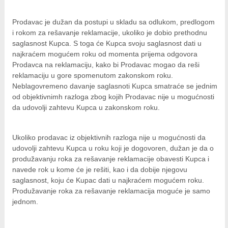
Prodavac je dužan da postupi u skladu sa odlukom, predlogom
i rokom za rešavanje reklamacije, ukoliko je dobio prethodnu
saglasnost Kupca. S toga će Kupca svoju saglasnost dati u
najkraćem mogućem roku od momenta prijema odgovora
Prodavca na reklamaciju, kako bi Prodavac mogao da reši
reklamaciju u gore spomenutom zakonskom roku.
Neblagovremeno davanje saglasnoti Kupca smatraće se jednim
od objektivnimh razloga zbog kojih Prodavac nije u mogućnosti
da udovolji zahtevu Kupca u zakonskom roku.
Ukoliko prodavac iz objektivnih razloga nije u mogućnosti da
udovolji zahtevu Kupca u roku koji je dogovoren, dužan je da o
produžavanju roka za rešavanje reklamacije obavesti Kupca i
navede rok u kome će je rešiti, kao i da dobije njegovu
saglasnost, koju će Kupac dati u najkraćem mogućem roku.
Produžavanje roka za rešavanje reklamacija moguće je samo
jednom.