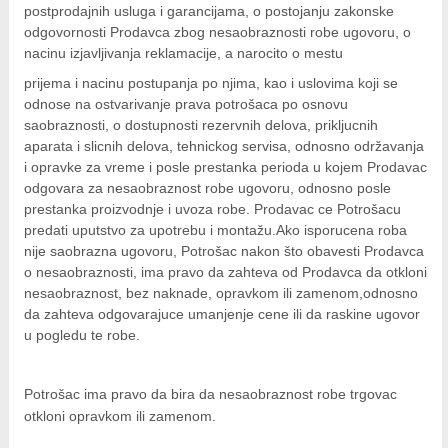
postprodajnih usluga i garancijama, o postojanju zakonske
i
lušalice
kupatila
električne brave
odgovornosti Prodavca zbog nesaobraznosti robe ugovoru, o
ik
e namene
ji i oprema
nacinu izjavljivanja reklamacije, a narocito o mestu
ije
p
r
ij
e
m
a i nacinu postupanja po njima, kao i uslovima koji se
erije
prema
odnose na ostvarivanje prava potrošaca po osnovu
 oprema
trošni materijal
saobraznosti, o dostupnosti rezervnih delova, prikljucnih
hinjski pribor
te
eđaje
etar
odaci
aparata i slicnih delova, tehnickog servisa, odnosno održavanja
ene
i
nderi
i opravke za vreme i posle prestanka perioda u kojem Prodavac
je mesa
odgovara za nesaobraznost robe ugovoru, odnosno posle
let
prestanka proizvodnje i uvoza robe. Prodavac ce Potrošacu
vazduha
predati uputstvo za upotrebu i montažu.Ako isporucena roba
anje
l
nije saobrazna ugovoru, Potrošac nakon što obavesti Prodavca
o kafu
sat
 noževe
o nesaobraznosti, ima pravo da zahteva od Prodavca da otkloni
 Čistači
nesaobraznost, bez naknade, opravkom ili zamenom,odnosno
oprema
pretvaraći
 dodatna oprema
da zahteva odgovarajuce umanjenje cene ili da raskine ugovor
dodaci
u pogledu te robe.
jal
Zabava
i
mari i kutije
Potrošac ima pravo da bira da nesaobraznost robe trgovac
la/ostalo
otkloni opravkom ili zamenom.
/čistače