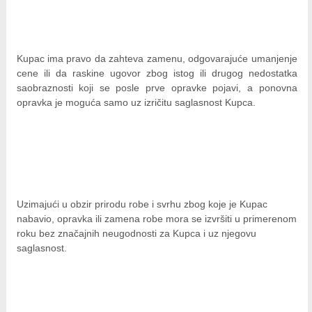
Kupac ima pravo da zahteva zamenu, odgovarajuće umanjenje
cene ili da raskine ugovor zbog istog ili drugog nedostatka
saobraznosti koji se posle prve opravke pojavi, a ponovna
opravka je moguća samo uz izričitu saglasnost Kupca.
Uzimajući u obzir prirodu robe i svrhu zbog koje je Kupac
nabavio, opravka ili zamena robe mora se izvršiti u primerenom
roku bez značajnih neugodnosti za Kupca i uz njegovu
saglasnost.