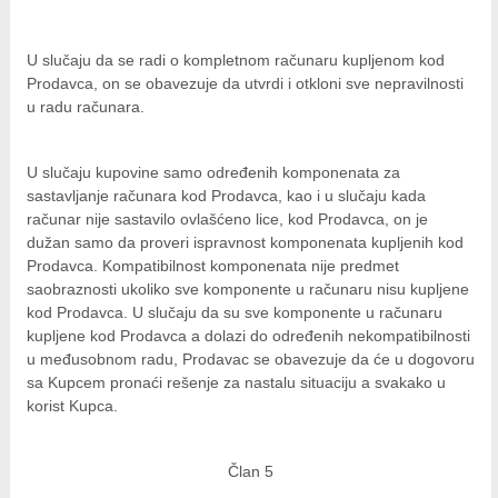
U slučaju da se radi o kompletnom računaru kupljenom kod
Prodavca, on se obavezuje da utvrdi i otkloni sve nepravilnosti
u radu računara.
U slučaju kupovine samo određenih komponenata za
sastavljanje računara kod Prodavca, kao i u slučaju kada
računar nije sastavilo ovlašćeno lice, kod Prodavca, on je
dužan samo da proveri ispravnost komponenata kupljenih kod
Prodavca. Kompatibilnost komponenata nije predmet
saobraznosti ukoliko sve komponente u računaru nisu kupljene
kod Prodavca. U slučaju da su sve komponente u računaru
kupljene kod Prodavca a dolazi do određenih nekompatibilnosti
u međusobnom radu, Prodavac se obavezuje da će u dogovoru
sa Kupcem pronaći rešenje za nastalu situaciju a svakako u
korist Kupca.
Član 5