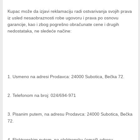
Kupac može da izjavi reklamaciju radi ostvarivanja svojih prava
iz usled nesaobraznosti robe ugovoru i prava po osnovu
garancije, kao i zbog pogrešno obračunate cene i drugih
nedostataka, ne sledeće načine:
1
. Usmeno na adresi Prodavca: 24000 Subotica, Bečka 72.
2
. Telefonom na broj: 024/694-971
3
. Pisanim putem, na adresu Prodavca: 24000 Subotica, Bečka
72.
4
. Elektronskim putem, na elektronsku (email) adresu