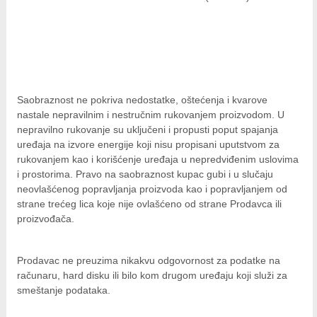
Saobraznost ne pokriva nedostatke, oštećenja i kvarove
nastale nepravilnim i nestručnim rukovanjem proizvodom. U
nepravilno rukovanje su uključeni i propusti poput spajanja
uređaja na izvore energije koji nisu propisani uputstvom za
rukovanjem kao i korišćenje uređaja u nepredviđenim uslovima
i prostorima. Pravo na saobraznost kupac gubi i u slučaju
neovlašćenog popravljanja proizvoda kao i popravljanjem od
strane trećeg lica koje nije ovlašćeno od strane Prodavca ili
proizvođača.
Prodavac ne preuzima nikakvu odgovornost za podatke na
računaru, hard disku ili bilo kom drugom uređaju koji služi za
smeštanje podataka.