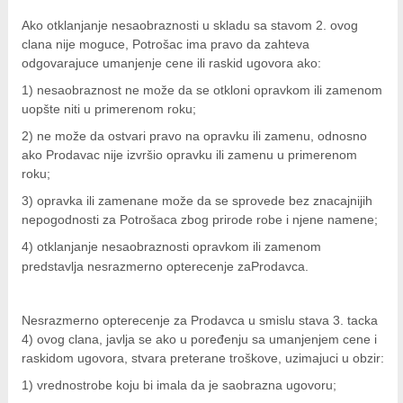
Ako otklanjanje nesaobraznosti u skladu sa stavom 2. ovog
ka
clana nije moguce, Potrošac ima pravo da zahteva
odgovarajuce umanjenje cene ili raskid ugovora ako:
1
) nesaobraznost ne može da se otkloni opravkom ili zamenom
/Vitrine
uopšte niti u primerenom roku;
2
) ne može da ostvari pravo na opravku ili zamenu, odnosno
ako Prodavac nije izvršio opravku ili zamenu u primerenom
roku;
veša
3
) opravka ili zamenane može da se sprovede bez znacajnijih
nepogodnosti za Potrošaca zbog prirode robe i njene namene;
4
) otklanjanje nesaobraznosti opravkom ili zamenom
predstavlja nesrazmerno opterecenje zaProdavca.
ravlje
Nesrazmerno opterecenje za Prodavca u smislu stava 3. tacka
i za kosu
4) ovog clana, javlja se ako u poređenju sa umanjenjem cene i
raskidom ugovora, stvara preterane troškove, uzimajuci u obzir:
1
) vrednostrobe koju bi imala da je saobrazna ugovoru;