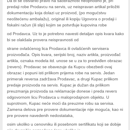
Da bi se ostvarilo pravo na saobraznost neophodno je, pri
predaji robe Prodavcu na servis, uz neispravan artikal priložiti
dokumentaciju koja dolazi uz proizvod, (po mogućstvu
neoštećenu ambalažu), original ili kopiju Ugovora o prodaji i
fiskalni račun (ili slip) kojim se potvrđuje kupovina robe
o
d Prodavca. Uz to je potrebno navesti detaljan opis kvara kako
bi se olakšala provera neispravnosti od
s
trane ovlašćenog lica Prodavca ili ovlašćenih servisera
proizvođača. Opis kvara, serijski broj, naziv artikla, proizvođač
artikla, oznaka modela itd. unose se u za to predviđen obrazac
(revers). Prodavac se obavezuje da Kupcu obezbedi ovaj
obrazac i popuni isti prilikom prijema robe na servis. Jedan
primerak reversa zadržava Prodavac, a drugi Kupac prilikom
predaje proizvoda na servis. Kupac je dužan da prilikom
preuzmanja proizvoda sa reklamacije donese i preda revers
odgovornom licu Prodavca u maloprodajnom objektu. U
suprotnom, Kupac neće moći da preuzme robu sa servisa.
Zamena delova pre provere dokumentacije nije moguća, kao ni
pre provere navedenih nedostataka,
o
si
m ukoliko u cenovniku ili posebnom sertifikatu koji se dobije