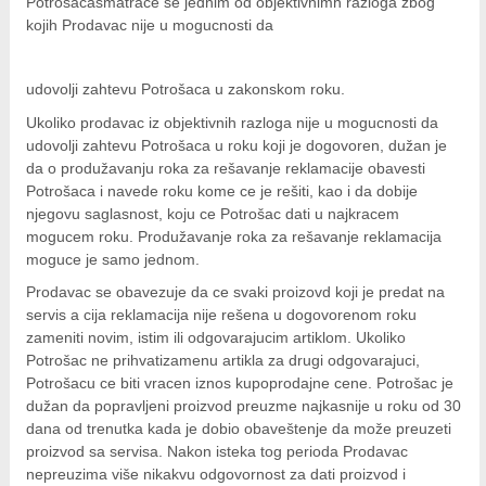
Potrošacasmatrace se jednim od objektivnimh razloga zbog
kojih Prodavac nije u mogucnosti da
u
do
v
o
l
j
i zahtevu Potrošaca u zakonskom roku.
Ukoliko prodavac iz objektivnih razloga nije u mogucnosti da
udovolji zahtevu Potrošaca u roku koji je dogovoren, dužan je
da o produžavanju roka za rešavanje reklamacije obavesti
Potrošaca i navede roku kome ce je rešiti, kao i da dobije
njegovu saglasnost, koju ce Potrošac dati u najkracem
mogucem roku. Produžavanje roka za rešavanje reklamacija
moguce je samo jednom.
Prodavac se obavezuje da ce svaki proizovd koji je predat na
servis a cija reklamacija nije rešena u dogovorenom roku
zameniti novim, istim ili odgovarajucim artiklom. Ukoliko
Potrošac ne prihvatizamenu artikla za drugi odgovarajuci,
Potrošacu ce biti vracen iznos kupoprodajne cene. Potrošac je
dužan da popravljeni proizvod preuzme najkasnije u roku od 30
dana od trenutka kada je dobio obaveštenje da može preuzeti
proizvod sa servisa. Nakon isteka tog perioda Prodavac
nepreuzima više nikakvu odgovornost za dati proizvod i