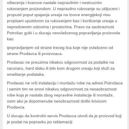
oštecenja i kvarove nastale nepravilnim i nestrucnim
rukovanjem proizvodom. U nepravilno rukovanje su ukljuceni i
propusti poput spajanja ureaja na izvore energijekoji nisu
propisani uputstvom za rukovanjem kao i korišcenje ureaja u
nepredvienim uslovima i prostorima. Pravo na saobraznost
Potrošac gubi i u slucaju neovlašcenog popravljanja proizvoda
kao
i
pop
r
a
v
lj
a
n
j
e
m od strane treceg lica koje nije ovlašceno od
strane Prodavca ili proizvoaca.
Prodavac ne preuzima nikakvu odgovornost za podatke na
racunaru, hard disku ili bilo kom drugom ureaju koji služi za
smeštanje podataka.
Prodavac ne vrši instalaciju i montažu robe na adresi Potrošaca
i samim tim ne snosi nikakvu odgovornost za nesaobraznost
robe koja je nastala zbog nepravilne instalacije ili montaže,
osim ako je dopomenutie nesobraznosti došlo krivicom
Prodavca.
U slucaju da kontrolni servis Prodavca utvrdi da je proizvod koji
je poslat na popravku po reklamaciji