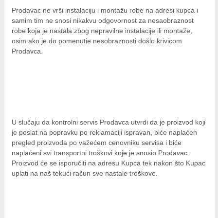
Prodavac ne vrši instalaciju i montažu robe na adresi kupca i
samim tim ne snosi nikakvu odgovornost za nesaobraznost
robe koja je nastala zbog nepravilne instalacije ili montaže,
osim ako je do pomenutie nesobraznosti došlo krivicom
Prodavca.
U slučaju da kontrolni servis Prodavca utvrdi da je proizvod koji
je poslat na popravku po reklamaciji ispravan, biće naplaćen
pregled proizvoda po važećem cenovniku servisa i biće
naplaćeni svi transportni troškovi koje je snosio Prodavac.
Proizvod će se isporučiti na adresu Kupca tek nakon što Kupac
uplati na naš tekući račun sve nastale troškove.