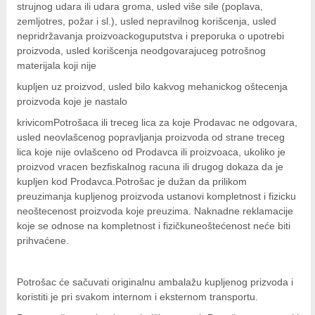
strujnog udara ili udara groma, usled više sile (poplava,
zemljotres, požar i sl.), usled nepravilnog korišcenja, usled
nepridržavanja proizvoackoguputstva i preporuka o upotrebi
proizvoda, usled korišcenja neodgovarajuceg potrošnog
materijala koji nije
k
up
l
j
e
n uz proizvod, usled bilo kakvog mehanickog oštecenja
proizvoda koje je nastalo
k
rivicomPotrošaca ili treceg lica za koje Prodavac ne odgovara,
usled neovlašcenog popravljanja proizvoda od strane treceg
lica koje nije ovlašceno od Prodavca ili proizvoaca, ukoliko je
proizvod vracen bezfiskalnog racuna ili drugog dokaza da je
kupljen kod Prodavca.Potrošac je dužan da prilikom
preuzimanja kupljenog proizvoda ustanovi kompletnost i fizicku
neoštecenost proizvoda koje preuzima. Naknadne reklamacije
koje se odnose na kompletnost i fizičkuneoštećenost neće biti
prihvaćene.
Potrošac će sačuvati originalnu ambalažu kupljenog prizvoda i
koristiti je pri svakom internom i eksternom transportu.