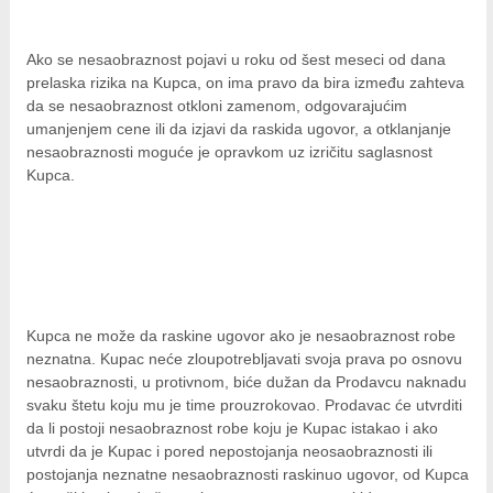
Ako se nesaobraznost pojavi u roku od šest meseci od dana
prelaska rizika na Kupca, on ima pravo da bira između zahteva
da se nesaobraznost otkloni zamenom, odgovarajućim
umanjenjem cene ili da izjavi da raskida ugovor, a otklanjanje
nesaobraznosti moguće je opravkom uz izričitu saglasnost
Kupca.
Kupca ne može da raskine ugovor ako je nesaobraznost robe
neznatna. Kupac neće zloupotrebljavati svoja prava po osnovu
nesaobraznosti, u protivnom, biće dužan da Prodavcu naknadu
svaku štetu koju mu je time prouzrokovao. Prodavac će utvrditi
da li postoji nesaobraznost robe koju je Kupac istakao i ako
utvrdi da je Kupac i pored nepostojanja neosaobraznosti ili
postojanja neznatne nesaobraznosti raskinuo ugovor, od Kupca