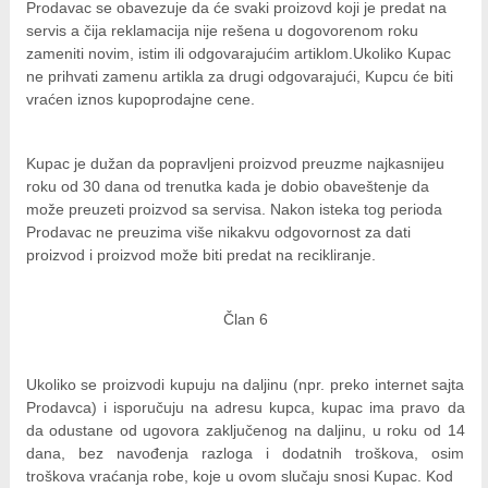
Prodavac se obavezuje da će svaki proizovd koji je predat na
servis a čija reklamacija nije rešena u dogovorenom roku
zameniti novim, istim ili odgovarajućim artiklom.Ukoliko Kupac
ne prihvati zamenu artikla za drugi odgovarajući, Kupcu će biti
vraćen iznos kupoprodajne cene.
Kupac je dužan da popravljeni proizvod preuzme najkasnijeu
roku od 30 dana od trenutka kada je dobio obaveštenje da
može preuzeti proizvod sa servisa. Nakon isteka tog perioda
Prodavac ne preuzima više nikakvu odgovornost za dati
proizvod i proizvod može biti predat na recikliranje.
Član 6
Ukoliko se proizvodi kupuju na daljinu (npr. preko internet sajta
Prodavca) i isporučuju na adresu kupca, kupac ima pravo da
da odustane od ugovora zaključenog na daljinu, u roku od 14
dana, bez navođenja razloga i dodatnih troškova, osim
troškova vraćanja robe, koje u ovom slučaju snosi Kupac. Kod