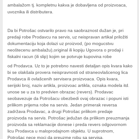
a
m
b
ala
žo
m tj. kompletnu kakva je dobavljena od proizvoaca,
uvoznika ili distributera.
Da bi Potrošac ostvarilo pravo na saobraznost dužan je, pri
predaji robe Prodavcu na servis, uz neispravan artikal priložiti
dokumentaciju koja dolazi uz proizvod, (po mogucstvu
neoštecenu ambalažu),original ili kopiju Ugovora o prodaji i
fiskalni racun (ili slip) kojim se potvruje kupovina robe
o
d Prodavca. Uz to je potrebno navesti detaljan opis kvara kako
bi se olakšala provera neispravnosti od straneovlašcenog lica
Prodavca ili ovlašcenih servisera proizvoaca. Opis kvara,
serijski broj, naziv artikla, proizvoac artikla, oznaka modela itd.
unose se u za to predvien obrazac (revers). Prodavac
seobavezuje da Potrošacu obezbedi ovaj obrazac i popuni isti
prilikom prijema robe na servis. Jedan primerak reversa
zadržava Prodavac, a drugi Potrošac prilikom predaje
proizvoda na servis. Potrošac jedužan da prilikom preuzmanja
proizvoda sa reklamacije donese i preda revers odgovornom
licu Prodavca u maloprodajnom objektu. U suprotnom,
Potrošac nece moci da preuzme robu sa servisa.