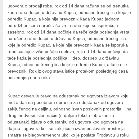
u
go
v
o
ra o prodaji robe, rok od 14 dana računa se od trenutka
kada roba dospe u državinu Kupca, odnosno trećeg lica koje je
odredio Kupac, a koje nije prevoznik.Kada Kupac jednom
porudžbenicom naruči više vrsta roba koje se isporučuju
zasebno, rok od 14 dana počinje da teče kada poslednja vrsta
naručene robe dospe u državinu Kupca, odnosno trećeg lica
koje je odredio Kupac, a koje nije prevoznik.Kada se isporuka
robe sastoji iz više pošiljki i delova, rok od 14 dana počinje da
teče kada je poslednja pošiljka ili deo, dospeo u državinu
Kupca, odnosno trećeg lica koje je odredio Kupac, a koje nije
prevoznik. Rok iz ovog stava ističe protekom poslednjeg časa
poslednjeg dana roka.
Kupac ostvaruje pravo na odustanak od ugovora izjavom koju
može dati na posebnom obrascu za odustanak od ugovora
zaključenog na daljinu, odnosno izvan poslovnih prostorija ili na
drugi nedvosmislen način (u daljem tekstu: obrazac za
odustanak).Izjava o odustanku od ugovora kod ugovora na
daljinu i ugovora koji se zaključuju izvan poslovnih prostorija
smatra se blagovremenom ukoliko je poslata Prodavcu u roku