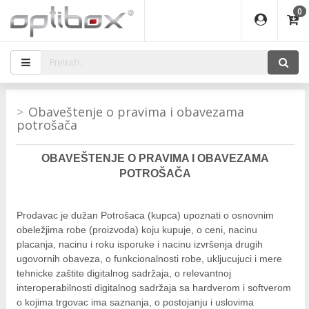
0
EĐAJI
ATI
I
IJA
i oprema
eđaji
ka
rane
i pribor
r - Analogija
efoni
a svetla
 BULLET
Obaveštenje o pravima i obavezama
čni)
i
- DOME
laptop
potrošača
a grla
a
r - IP
essional
deo
O
B
A
V
EŠTENJE O PRAVIMA I OBAVEZAMA
x
lati i pribor
lovi
POTROŠAČA
ači
ere
S2
i
Prodavac je dužan Potrošaca (kupca) upoznati o osnovnim
e
 C
jenje
kuću
obeležjima robe (proizvoda) koju kupuje, o ceni, nacinu
ndroid
a IP kamere
placanja, nacinu i roku isporuke i nacinu izvršenja drugih
el., table
 stanice
ugovornih obaveza, o funkcionalnosti robe, ukljucujuci i mere
 hrane
glodare
tehnicke zaštite digitalnog sadržaja, o relevantnoj
jeći
interoperabilnosti digitalnog sadržaja sa hardverom i softverom
skladištenje
o kojima trgovac ima saznanja, o postojanju i uslovima
aparati