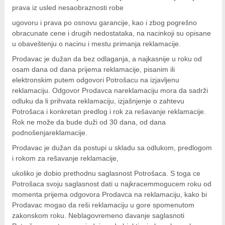
prava iz usled nesaobraznosti robe
u
go
v
o
ru i prava po osnovu garancije, kao i zbog pogrešno
obracunate cene i drugih nedostataka, na nacinkoji su opisane
u obaveštenju o nacinu i mestu primanja reklamacije.
Prodavac je dužan da bez odlaganja, a najkasnije u roku od
osam dana od dana prijema reklamacije, pisanim ili
elektronskim putem odgovori Potrošacu na izjavljenu
reklamaciju. Odgovor Prodavca nareklamaciju mora da sadrži
odluku da li prihvata reklamaciju, izjašnjenje o zahtevu
Potrošaca i konkretan predlog i rok za rešavanje reklamacije.
Rok ne može da bude duži od 30 dana, od dana
podnošenjareklamacije.
Prodavac je dužan da postupi u skladu sa odlukom, predlogom
i rokom za rešavanje reklamacije,
u
k
o
l
i
k
o je dobio prethodnu saglasnost Potrošaca. S toga ce
Potrošaca svoju saglasnost dati u najkracemmogucem roku od
momenta prijema odgovora Prodavca na reklamaciju, kako bi
Prodavac mogao da reši reklamaciju u gore spomenutom
zakonskom roku. Neblagovremeno davanje saglasnoti