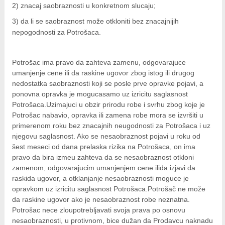
i
2
) znacaj saobraznosti u konkretnom slucaju;
3
) da li se saobraznost može otkloniti bez znacajnijih
nepogodnosti za Potrošaca.
Potrošac ima pravo da zahteva zamenu, odgovarajuce
umanjenje cene ili da raskine ugovor zbog istog ili drugog
nedostatka saobraznosti koji se posle prve opravke pojavi, a
ponovna opravka je mogucasamo uz izricitu saglasnost
Potrošaca.Uzimajuci u obzir prirodu robe i svrhu zbog koje je
Potrošac nabavio, opravka ili zamena robe mora se izvršiti u
primerenom roku bez znacajnih neugodnosti za Potrošaca i uz
njegovu saglasnost. Ako se nesaobraznost pojavi u roku od
šest meseci od dana prelaska rizika na Potrošaca, on ima
pravo da bira izmeu zahteva da se nesaobraznost otkloni
zamenom, odgovarajucim umanjenjem cene ilida izjavi da
raskida ugovor, a otklanjanje nesaobraznosti moguce je
opravkom uz izricitu saglasnost Potrošaca.Potrošač ne može
da raskine ugovor ako je nesaobraznost robe neznatna.
Potrošac nece zloupotrebljavati svoja prava po osnovu
nesaobraznosti, u protivnom, bice dužan da Prodavcu naknadu