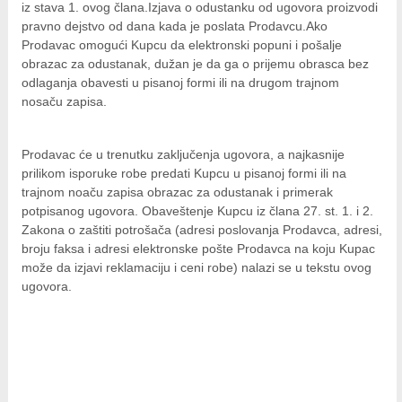
iz stava 1. ovog člana.Izjava o odustanku od ugovora proizvodi
pravno dejstvo od dana kada je poslata Prodavcu.Ako
Prodavac omogući Kupcu da elektronski popuni i pošalje
obrazac za odustanak, dužan je da ga o prijemu obrasca bez
odlaganja obavesti u pisanoj formi ili na drugom trajnom
nosaču zapisa.
Prodavac će u trenutku zaključenja ugovora, a najkasnije
prilikom isporuke robe predati Kupcu u pisanoj formi ili na
trajnom noaču zapisa obrazac za odustanak i primerak
potpisanog ugovora. Obaveštenje Kupcu iz člana 27. st. 1. i 2.
Zakona o zaštiti potrošača (adresi poslovanja Prodavca, adresi,
broju faksa i adresi elektronske pošte Prodavca na koju Kupac
može da izjavi reklamaciju i ceni robe) nalazi se u tekstu ovog
ugovora.