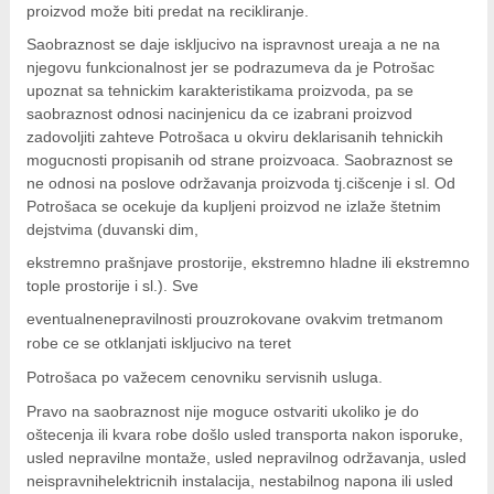
proizvod može biti predat na recikliranje.
Saobraznost se daje iskljucivo na ispravnost ureaja a ne na
njegovu funkcionalnost jer se podrazumeva da je Potrošac
upoznat sa tehnickim karakteristikama proizvoda, pa se
saobraznost odnosi nacinjenicu da ce izabrani proizvod
zadovoljiti zahteve Potrošaca u okviru deklarisanih tehnickih
mogucnosti propisanih od strane proizvoaca. Saobraznost se
ne odnosi na poslove održavanja proizvoda tj.cišcenje i sl. Od
Potrošaca se ocekuje da kupljeni proizvod ne izlaže štetnim
dejstvima (duvanski dim,
e
ks
tremno prašnjave prostorije, ekstremno hladne ili ekstremno
tople prostorije i sl.). Sve
e
ve
n
tualnenepravilnosti prouzrokovane ovakvim tretmanom
robe ce se otklanjati iskljucivo na teret
Potrošaca po važecem cenovniku servisnih usluga.
Pravo na saobraznost nije moguce ostvariti ukoliko je do
oštecenja ili kvara robe došlo usled transporta nakon isporuke,
usled nepravilne montaže, usled nepravilnog održavanja, usled
neispravnihelektricnih instalacija, nestabilnog napona ili usled