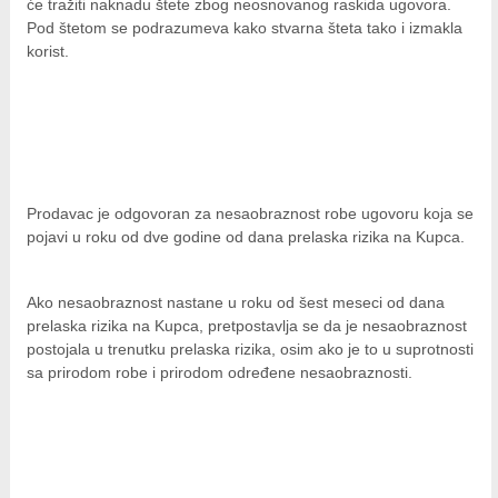
će tražiti naknadu štete zbog neosnovanog raskida ugovora.
Pod štetom se podrazumeva kako stvarna šteta tako i izmakla
korist.
Prodavac je odgovoran za nesaobraznost robe ugovoru koja se
pojavi u roku od dve godine od dana prelaska rizika na Kupca.
Ako nesaobraznost nastane u roku od šest meseci od dana
prelaska rizika na Kupca, pretpostavlja se da je nesaobraznost
postojala u trenutku prelaska rizika, osim ako je to u suprotnosti
sa prirodom robe i prirodom određene nesaobraznosti.