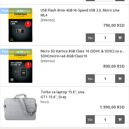
USB Flash drive 4GB Hi-Speed USB 2.0, Micro Line
Ponovo na stanju
ML4
(Intenso)
790,00 RSD
10+
Micro SD Kartica 8GB Class 10 (SDHC & SDXC) sa adapterom
Ponovo na stanju
SDHCmicro+ad-8GB/Class10
(Intenso)
890,00 RSD
10+
Torba za laptop 15.6", siva
GT1 15.6", Gray
hoco.
1.990,00 RSD
10+