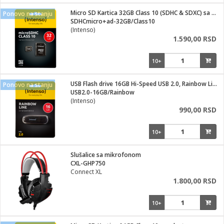
i
lušalice
Micro SD Kartica 32GB Class 10 (SDHC & SDXC) sa adapterom
kupatila
električne brave
Ponovo na stanju
ik
SDHCmicro+ad-32GB/Class10
e namene
ji i oprema
(Intenso)
ije
1.590,00 RSD
erije
prema
10+
 oprema
trošni materijal
hinjski pribor
te
eđaje
etar
odaci
ene
i
nderi
USB Flash drive 16GB Hi-Speed USB 2.0, Rainbow Line, CRNI
Ponovo na stanju
je mesa
USB2.0-16GB/Rainbow
let
(Intenso)
vazduha
990,00 RSD
anje
l
o kafu
sat
10+
 noževe
 Čistači
oprema
pretvaraći
 dodatna oprema
Slušalice sa mikrofonom
dodaci
CXL-GHP750
jal
Connect XL
1.800,00 RSD
Zabava
i
mari i kutije
la/ostalo
10+
/čistače