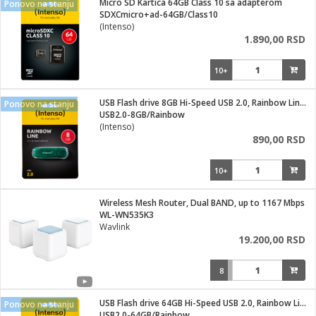
Micro SD Kartica 64GB Class 10 sa adapterom
Ponovo na stanju
SDXCmicro+ad-64GB/Class10
ka
(Intenso)
1.890,00 RSD
10+
/Vitrine
USB Flash drive 8GB Hi-Speed USB 2.0, Rainbow Line, ZELENI
Ponovo na stanju
USB2.0-8GB/Rainbow
(Intenso)
890,00 RSD
veša
10+
Wireless Mesh Router, Dual BAND, up to 1167 Mbps
WL-WN535K3
ravlje
Wavlink
19.200,00 RSD
i za kosu
8
USB Flash drive 64GB Hi-Speed USB 2.0, Rainbow Line, ORANGE
Ponovo na stanju
USB2.0-64GB/Rainbow