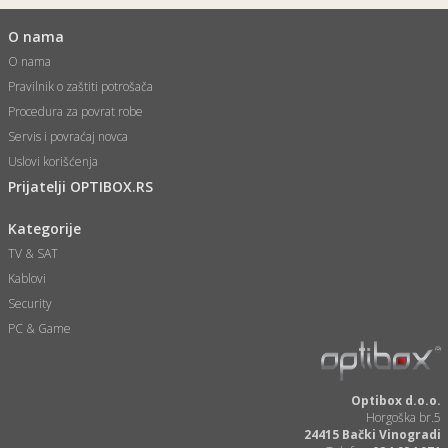
O nama
O nama
Pravilnik o zaštiti potrošača
Procedura za povrat robe
Servis i povraćaj novca
Uslovi korišćenja
Prijatelji OPTIBOX.RS
Kategorije
TV & SAT
Kablovi
Security
PC & Game
Optibox d.o.o.
Horgoška br.5
24415 Bački Vinogradi