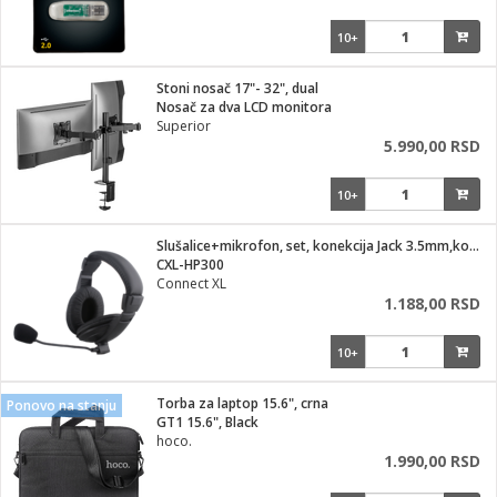
10+
Stoni nosač 17"- 32", dual
Nosač za dva LCD monitora
Superior
5.990,00 RSD
10+
Slušalice+mikrofon, set, konekcija Jack 3.5mm,kožni jastučić
CXL-HP300
Connect XL
1.188,00 RSD
10+
Torba za laptop 15.6", crna
Ponovo na stanju
GT1 15.6", Black
hoco.
1.990,00 RSD