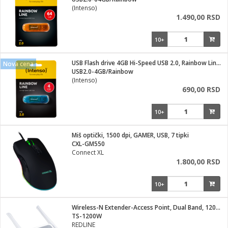
i
(Intenso)
1.490,00 RSD
10+
USB Flash drive 4GB Hi-Speed USB 2.0, Rainbow Line, PLAVI
Nova cena
USB2.0-4GB/Rainbow
(Intenso)
690,00 RSD
10+
Miš optički, 1500 dpi, GAMER, USB, 7 tipki
CXL-GM550
Connect XL
1.800,00 RSD
10+
Wireless-N Extender-Access Point, Dual Band, 1200Mbps
TS-1200W
REDLINE