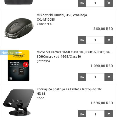
10+
Miš optički, 800dpi, USB, crna boja
CXL-M100BK
Connect XL
360,00 RSD
10+
Micro SD Kartica 16GB Class 10 (SDHC & SDXC) sa adapterom
Nova cena
SDHCmicro+ad-16GB/Class10
(Intenso)
1.090,00 RSD
10+
Rotirajuće postolje za tablet / laptop do 16"
HD14
hoco.
1.596,00 RSD
10+