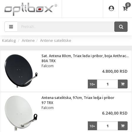
0
EĐAJI
ATI
I
IJA
i oprema
eđaji
ka
rane
i pribor
r - Analogija
Katalog
Antene
Antene satelitske
efoni
a svetla
 BULLET
čni)
i
- DOME
laptop
Sat. Antena 80cm, Triax leđa i pribor, boja Anthracite
a grla
a
r - IP
80A TRX
Falcom
essional
deo
4.800,00 RSD
x
lati i pribor
lovi
ači
10+
ere
S2
i
e
 C
jenje
kuću
Antena satelitska, 97cm, Triax ledja i pribor
ndroid
a IP kamere
97 TRX
Falcom
el., table
 stanice
6.240,00 RSD
 hrane
glodare
jeći
skladištenje
10+
aparati