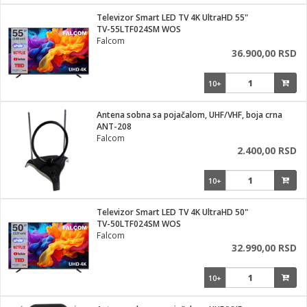
i
lušalice
Televizor Smart LED TV 4K UltraHD 55"
kupatila
električne brave
ik
TV-55LTF024SM WOS
e namene
ji i oprema
Falcom
ije
36.900,00 RSD
erije
prema
10+
 oprema
trošni materijal
hinjski pribor
te
eđaje
etar
odaci
ene
i
nderi
Antena sobna sa pojačalom, UHF/VHF, boja crna
je mesa
ANT-208
let
Falcom
vazduha
2.400,00 RSD
anje
l
o kafu
sat
10+
 noževe
 Čistači
oprema
pretvaraći
 dodatna oprema
Televizor Smart LED TV 4K UltraHD 50"
dodaci
TV-50LTF024SM WOS
jal
Falcom
32.990,00 RSD
Zabava
i
mari i kutije
la/ostalo
10+
/čistače