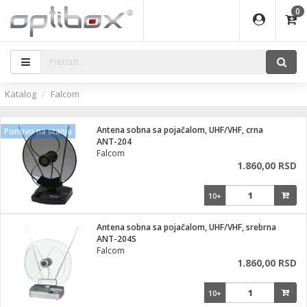
0
EĐAJI
ATI
I
IJA
i oprema
eđaji
ka
rane
i pribor
r - Analogija
Katalog
Falcom
efoni
a svetla
 BULLET
čni)
i
- DOME
laptop
Antena sobna sa pojačalom, UHF/VHF, crna
Ponovo na stanju
a grla
a
r - IP
ANT-204
Falcom
essional
deo
1.860,00 RSD
x
lati i pribor
lovi
ači
10+
ere
S2
i
e
 C
jenje
kuću
Antena sobna sa pojačalom, UHF/VHF, srebrna
ndroid
a IP kamere
ANT-204S
Falcom
el., table
 stanice
1.860,00 RSD
 hrane
glodare
jeći
skladištenje
10+
aparati