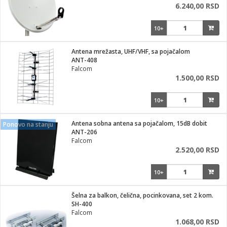
6.240,00 RSD
10+
Antena mrežasta, UHF/VHF, sa pojačalom
ANT-408
Falcom
1.500,00 RSD
10+
Antena sobna antena sa pojačalom, 15dB dobit
Ponovo na stanju
ANT-206
Falcom
2.520,00 RSD
10+
Šelna za balkon, čelična, pocinkovana, set 2 kom.
SH-400
Falcom
1.068,00 RSD