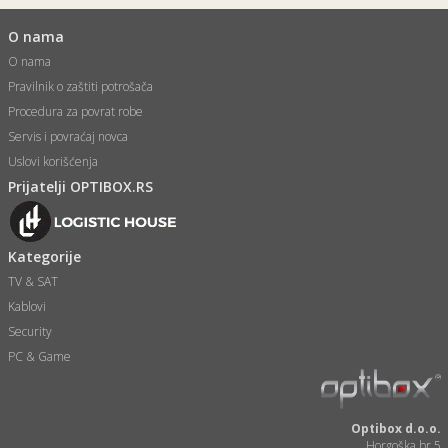
O nama
O nama
Pravilnik o zaštiti potrošača
Procedura za povrat robe
Servis i povraćaj novca
Uslovi korišćenja
Prijatelji OPTIBOX.RS
Kategorije
TV & SAT
Kablovi
Security
PC & Game
Optibox d.o.o.
Horgoška br.5