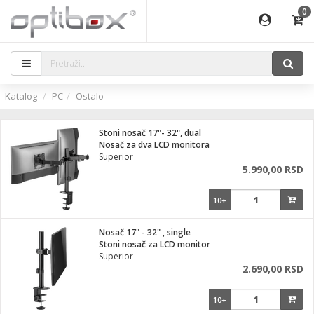
0
EĐAJI
ATI
I
IJA
i oprema
eđaji
ka
rane
i pribor
r - Analogija
Katalog
PC
Ostalo
efoni
a svetla
 BULLET
čni)
i
- DOME
laptop
Stoni nosač 17"- 32", dual
a grla
a
r - IP
Nosač za dva LCD monitora
Superior
essional
deo
5.990,00 RSD
x
lati i pribor
lovi
ači
10+
ere
S2
i
e
 C
jenje
kuću
Nosač 17" - 32" , single
ndroid
a IP kamere
Stoni nosač za LCD monitor
Superior
el., table
 stanice
2.690,00 RSD
 hrane
glodare
jeći
skladištenje
10+
aparati