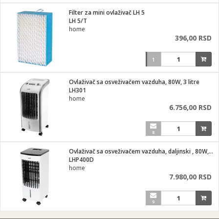
i
lušalice
Filter za mini ovlaživač LH 5
kupatila
električne brave
ik
LH 5/T
e namene
ji i oprema
home
ije
396,00 RSD
erije
prema
1
 oprema
trošni materijal
hinjski pribor
te
eđaje
etar
odaci
ene
i
nderi
Ovlaživač sa osveživačem vazduha, 80W, 3 litre
je mesa
LH301
let
home
vazduha
6.756,00 RSD
anje
l
o kafu
sat
 noževe
8
 Čistači
oprema
pretvaraći
 dodatna oprema
Ovlaživač sa osveživačem vazduha, daljinski , 80W, 3.2 lt.
dodaci
LHP400D
jal
home
7.980,00 RSD
Zabava
i
mari i kutije
la/ostalo
9
/čistače