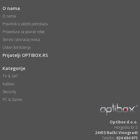
O nama
ka
O nama
Pravilnik o zaštiti potrošača
Procedura za povrat robe
/Vitrine
Servis i povraćaj novca
Uslovi korišćenja
Prijatelji OPTIBOX.RS
veša
Kategorije
TV & SAT
Kablovi
Security
ravlje
PC & Game
i za kosu
Optibox d.o.o.
Horgoška br.5
24415 Bački Vinogradi
Telefon:
024 694 971