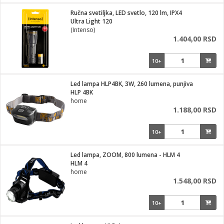
i
lušalice
Ručna svetiljka, LED svetlo, 120 lm, IPX4
kupatila
električne brave
ik
Ultra Light 120
e namene
ji i oprema
(Intenso)
ije
1.404,00 RSD
erije
prema
10+
 oprema
trošni materijal
hinjski pribor
te
eđaje
etar
odaci
ene
i
nderi
Led lampa HLP4BK, 3W, 260 lumena, punjiva
je mesa
HLP 4BK
let
home
vazduha
1.188,00 RSD
anje
l
o kafu
sat
10+
 noževe
 Čistači
oprema
pretvaraći
 dodatna oprema
Led lampa, ZOOM, 800 lumena - HLM 4
dodaci
HLM 4
jal
home
1.548,00 RSD
Zabava
i
mari i kutije
la/ostalo
10+
/čistače