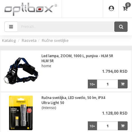
0
EĐAJI
ATI
I
IJA
i oprema
eđaji
ka
rane
i pribor
r - Analogija
Katalog
Rasveta
Ručne svetiljke
efoni
a svetla
 BULLET
čni)
i
- DOME
laptop
Led lampa, ZOOM, 1000 L, punjiva - HLM 5R
a grla
a
r - IP
HLM 5R
home
essional
deo
1.794,00 RSD
x
lati i pribor
lovi
ači
10+
ere
S2
i
e
 C
jenje
kuću
Ručna svetiljka, LED svetlo, 50 lm, IPX4
ndroid
a IP kamere
Ultra Light 50
(Intenso)
el., table
 stanice
1.128,00 RSD
 hrane
glodare
jeći
skladištenje
10+
aparati