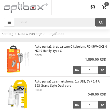
0
EĐAJI
ATI
I
IJA
i oprema
eđaji
ka
rane
i pribor
r - Analogija
Katalog
Data & Punjenje
Punjač auto
efoni
a svetla
 BULLET
čni)
i
- DOME
laptop
Auto punjač, brzi, sa type C kabelom, PD45W+QC3.0
a grla
a
r - IP
NZ10 Handy, type C
hoco.
essional
deo
1.890,00 RSD
x
lati i pribor
lovi
ači
10+
ere
S2
i
e
 C
jenje
kuću
Auto punjač za smartphone, 2 x USB, 5V / 2.4 A
ndroid
a IP kamere
Z23 Grand Style Dual port
hoco.
el., table
 stanice
540,00 RSD
 hrane
glodare
jeći
skladištenje
10+
aparati