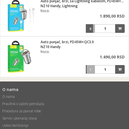
Auto punjač, brzi, sa Lightning kabelom, PD45W+QC3.0
NZ10 Handy, Lightning
ka
hoco.
1.890,00 RSD
8
/Vitrine
Auto punjač, brzi, PD45W+QC3.0
NZ10 Handy
hoco.
1.490,00 RSD
veša
1
ravlje
O nama
O nama
Pravilnik o zaštiti potrošača
i za kosu
Procedura za povrat robe
Servis i povraćaj novca
Uslovi korišćenja