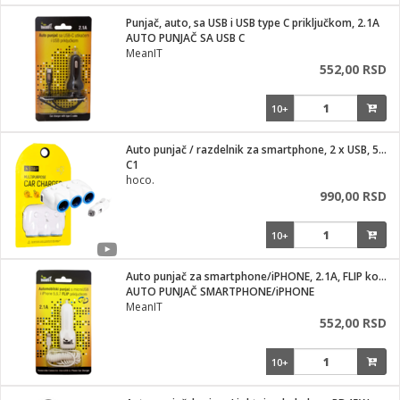
i
lušalice
Punjač, auto, sa USB i USB type C priključkom, 2.1A
kupatila
električne brave
ik
AUTO PUNJAČ SA USB C
e namene
ji i oprema
MeanIT
ije
552,00 RSD
erije
prema
10+
 oprema
trošni materijal
hinjski pribor
te
eđaje
etar
odaci
ene
i
nderi
Auto punjač / razdelnik za smartphone, 2 x USB, 5V / 3.1 A
je mesa
C1
let
hoco.
vazduha
990,00 RSD
anje
l
o kafu
sat
10+
 noževe
 Čistači
oprema
pretvaraći
 dodatna oprema
Auto punjač za smartphone/iPHONE, 2.1A, FLIP konektor
dodaci
AUTO PUNJAČ SMARTPHONE/iPHONE
jal
MeanIT
552,00 RSD
Zabava
i
mari i kutije
la/ostalo
10+
/čistače