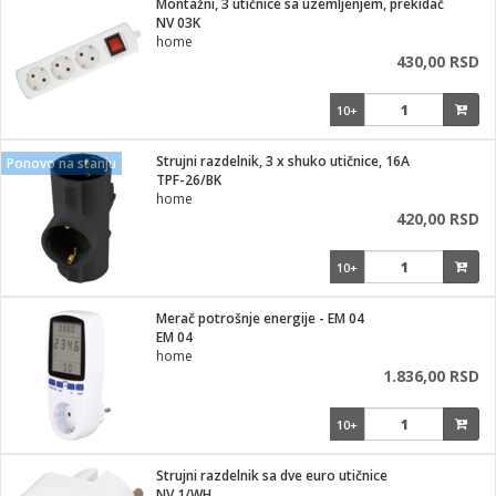
Montažni, 3 utičnice sa uzemljenjem, prekidač
NV 03K
ka
home
430,00 RSD
10+
/Vitrine
Strujni razdelnik, 3 x shuko utičnice, 16A
Ponovo na stanju
TPF-26/BK
home
420,00 RSD
veša
10+
Merač potrošnje energije - EM 04
EM 04
ravlje
home
1.836,00 RSD
i za kosu
10+
Strujni razdelnik sa dve euro utičnice
NV 1/WH