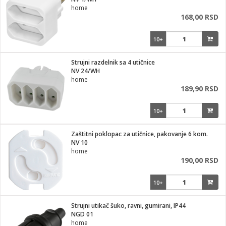
i
home
168,00 RSD
10+
Strujni razdelnik sa 4 utičnice
NV 24/WH
home
189,90 RSD
10+
Zaštitni poklopac za utičnice, pakovanje 6 kom.
NV 10
home
190,00 RSD
10+
Strujni utikač šuko, ravni, gumirani, IP44
NGD 01
home