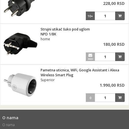
228,00 RSD
10+
Strujni utikač šuko pod uglom
NPD 1/BK
home
180,00 RSD
300+
Pametna uticnica, WiFi, Google Assistant i Alexa
Wireless Smart Plug
Superior
1.990,00 RSD
0
O nama
O nama