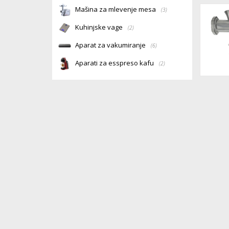
Mašina za mlevenje mesa
(3)
Kuhinjske vage
(2)
Aparat za vakumiranje
(6)
Aparati za esspreso kafu
(2)