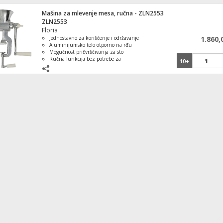
Mašina za mlevenje mesa, ručna - ZLN2553
ZLN2553
Floria
Jednostavno za korišćenje i održavanje
1.860,
Aluminijumsko telo otporno na rđu
Mogućnost pričvršćivanja za sto
Ručna funkcija bez potrebe za
10+
strujom
Lako rukovanje za brzu pripremu
hrane
HEPA filter za robot usisivač RV400