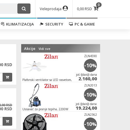
0
Veleprodaja
0,00 RSD
KLIMATIZACIJA
SECURITY
PC & GAME
Akcije
Vidi sve
ZLN4590
00 RSD
-10
%
јoš {{dais}} dana
2.160,00
Plafonski ventilator sa LED rasvetom, E27, 15W
ZLN2013
-10
%
јoš {{dais}} dana
0,00 RSD
19.224,00
00 RSD
Usisavač za pranje tepiha, 2200W
ZLN2362
-10
%