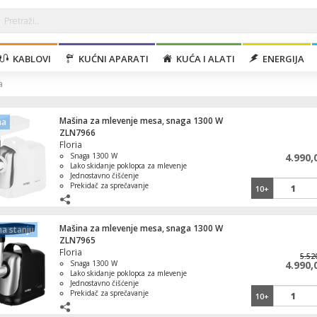
KABLOVI
KUĆNI APARATI
KUĆA I ALATI
ENERGIJA
a
Mašina za mlevenje mesa, snaga 1300 W
na
ZLN7966
Floria
Snaga 1300 W
4.990,
Lako skidanje poklopca za mlevenje
Jednostavno čišćenje
Prekidač za sprečavanje
10+
preopterećenja
Revezibilna funkcija
Mašina za mlevenje mesa, snaga 1300 W
a stanju
ZLN7965
Floria
5.52
Snaga 1300 W
4.990,
Lako skidanje poklopca za mlevenje
Jednostavno čišćenje
Prekidač za sprečavanje
10+
preopterećenja
Revezibilna funkcija