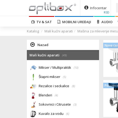
Infocentar
RSD
TV & SAT
MOBILNI UREĐAJI
AUDIO
Katalog
Mali kućni aparati
Mašina za mlevenje mes
Nazad
Nova ce
Mali kućni aparati
(49)
Mikser / Multipraktik
(10)
Štapni mikser
(5)
Ponovo n
Rezalice i seckalice
(8)
Blenderi
(4)
Sokovnici i Citrusete
(3)
Kuvalo za vodu
(6)