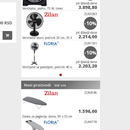
јoš {{dais}} dana
3.898,80
Ventilator, podni, 75 W, timer
ZLN3383
-10
00 RSD
%
јoš {{dais}} dana
2.214,00
Ventilator stoni, prečnik 30 cm, 35 W
ZLN1181
-10
%
јoš {{dais}} dana
2.203,20
Ventilator sa postoljem, prečnik 40 cm, 40 W,
crne boje
Novi proizvodi
Vidi sve
Homerobot
ZLN4546
1.740,00
1.596,00
Daska za peglanje, stona, 90 x 33 cm
Daska za peglanje , 
ZLN8788
ZLN9778