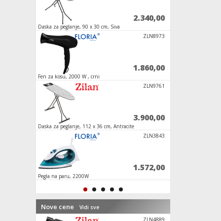
1.990,00
2.340,00
Daska za peglanje, 90 x 30 cm, Siva
Fen za kosu, 1100W
ZLN2839
ZLN8973
3.600,00
1.860,00
00W
Fen za kosu, 2000 W , crni
ZLN4872 Fen za kos
ZLN3574
ZLN9761
4.990,00
3.900,00
Daska za peglanje, 112 x 36 cm, Antracite
Fen za kosu, 850 W
ZLN2867
ZLN3843
2.460,00
1.572,00
Pegla na paru, 2200W
Aparat za šišanje, br
Nove cene
Vidi sve
ZLN8945/BL
ZLN4889