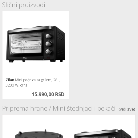
Slični proizvodi
Zilan
Mini pećnica sa grilom, 28 l,
3200 W, crna
15.990,00 RSD
Priprema hrane / Mini štednjaci i pekači
(vidi sve)