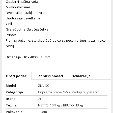
Odabir 4 načina rada
60-minutni timer
ka
Dvostruko ostakljena vrata
Unutrašnje osvetljenje
Grill
/Vitrine
Grejač od nerđajućeg čelika
Pribor:
Pleh za pečenje, stalak, držač ladice za pečenje, tepsija za mrvice,
roštilj
veša
Dimenzije 510 x 400 x 310 mm
Opšti podaci
Tehnički podaci
Deklaracija
ravlje
Model
ZLN1024
Kategorija
Priprema hrane
/
Mini štednjaci i pekači
i za kosu
Brand
Zilan
Težina
NETTO: 10.9 kg. / BRUTO: 13 kg.
Pakovanje
1 kom.