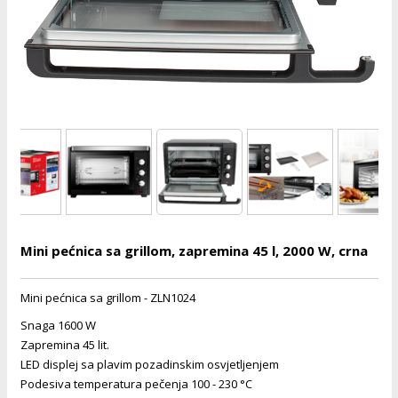
i
lušalice
kupatila
električne brave
ik
e namene
ji i oprema
ije
erije
prema
 oprema
trošni materijal
hinjski pribor
te
eđaje
etar
odaci
ene
i
nderi
je mesa
let
vazduha
anje
l
o kafu
sat
 noževe
Mini pećnica sa grillom, zapremina 45 l, 2000 W, crna
 Čistači
oprema
pretvaraći
 dodatna oprema
dodaci
Mini pećnica sa grillom - ZLN1024
jal
Snaga 1600 W
Zabava
Zapremina 45 lit.
i
mari i kutije
la/ostalo
LED displej sa plavim pozadinskim osvjetljenjem
/čistače
Podesiva temperatura pečenja 100 - 230 °C