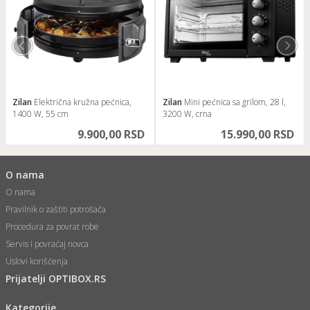
Zilan
Električna kružna pećnica,
Zilan
Mini pećnica sa grilom, 28 l,
1400 W, 55 cm
3200 W, crna
9.900,00 RSD
15.990,00 RSD
O nama
O nama
Pravilnik o zaštiti potrošača
Procedura za povrat robe
Servis i povraćaj novca
Uslovi korišćenja
Prijatelji OPTIBOX.RS
Kategorije