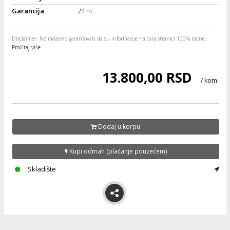
i
Garancija
24 m.
Disclaimer
: Ne možemo garantovati da su informacije na ovoj stranici 100% tačne.
Pročitaj više
13.800,00 RSD
/ kom.
Dodaj u korpu
Kupi odmah (plaćanje pouzećem)
Skladište