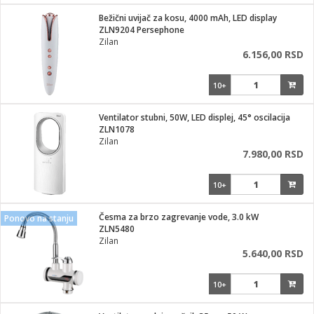
i
lušalice
Bežični uvijač za kosu, 4000 mAh, LED display
kupatila
električne brave
ik
ZLN9204 Persephone
e namene
ji i oprema
Zilan
ije
6.156,00 RSD
erije
prema
10+
 oprema
trošni materijal
hinjski pribor
te
eđaje
etar
odaci
ene
i
nderi
Ventilator stubni, 50W, LED displej, 45° oscilacija
je mesa
ZLN1078
let
Zilan
vazduha
7.980,00 RSD
anje
l
o kafu
sat
10+
 noževe
 Čistači
oprema
pretvaraći
 dodatna oprema
Česma za brzo zagrevanje vode, 3.0 kW
Ponovo na stanju
dodaci
ZLN5480
jal
Zilan
5.640,00 RSD
Zabava
i
mari i kutije
la/ostalo
10+
/čistače