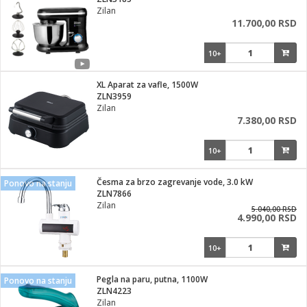
i
Zilan
11.700,00 RSD
10+
XL Aparat za vafle, 1500W
ZLN3959
Zilan
7.380,00 RSD
10+
Česma za brzo zagrevanje vode, 3.0 kW
Ponovo na stanju
ZLN7866
Zilan
5.040,00 RSD
4.990,00 RSD
10+
Pegla na paru, putna, 1100W
Ponovo na stanju
ZLN4223
Zilan