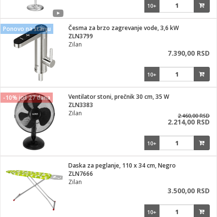
10+
Česma za brzo zagrevanje vode, 3,6 kW
Ponovo na stanju
ZLN3799
Zilan
7.390,00 RSD
10+
Ventilator stoni, prečnik 30 cm, 35 W
-10% još 27 dana
ZLN3383
Zilan
2.460,00 RSD
2.214,00 RSD
10+
Daska za peglanje, 110 x 34 cm, Negro
ZLN7666
Zilan
3.500,00 RSD
10+