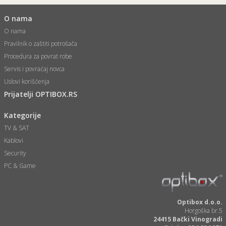
O nama
O nama
Pravilnik o zaštiti potrošača
Procedura za povrat robe
Servis i povraćaj novca
Uslovi korišćenja
Prijatelji OPTIBOX.RS
Kategorije
TV & SAT
Kablovi
Security
PC & Game
Optibox d.o.o.
Horgoška br.5
24415 Bački Vinogradi