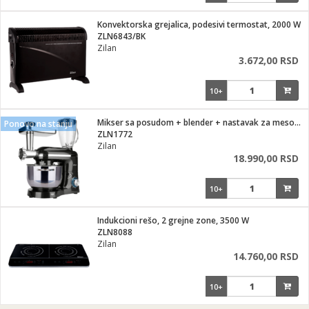
Konvektorska grejalica, podesivi termostat, 2000 W
ZLN6843/BK
Zilan
3.672,00 RSD
10+
Mikser sa posudom + blender + nastavak za meso, 1400 W
Ponovo na stanju
ZLN1772
Zilan
18.990,00 RSD
10+
Indukcioni rešo, 2 grejne zone, 3500 W
ZLN8088
Zilan
14.760,00 RSD
10+