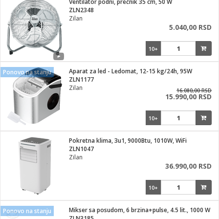
Ventilator podni, prečnik 35 cm, 50 W
ZLN2348
ka
Zilan
5.040,00 RSD
10+
/Vitrine
Aparat za led - Ledomat, 12-15 kg/24h, 95W
Ponovo na stanju
ZLN1177
Zilan
16.080,00 RSD
15.990,00 RSD
veša
10+
Pokretna klima, 3u1, 9000Btu, 1010W, WiFi
ZLN1047
ravlje
Zilan
36.990,00 RSD
i za kosu
10+
Mikser sa posudom, 6 brzina+pulse, 4.5 lit., 1000 W
Ponovo na stanju
ZLN3185