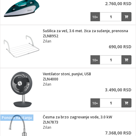
2.760,00 RSD
10+
Sušilica za veš, 3.6 met. žica za sušenje, prenosna
ZLN8952
Zilan
690,00 RSD
10+
Ventilator stoni, punjivi, USB
ZLN4000
Zilan
3.490,00 RSD
10+
Česma za brzo zagrevanje vode, 3.0 kW
Ponovo na stanju
ZLN7873
Zilan
7.368,00 RSD