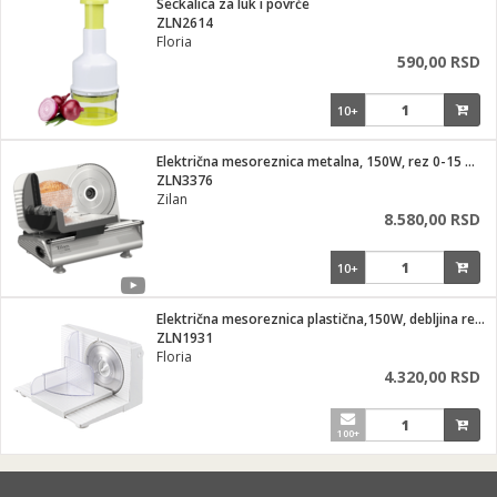
Seckalica za luk i povrće
ZLN2614
ka
Floria
590,00 RSD
10+
/Vitrine
Električna mesoreznica metalna, 150W, rez 0-15 mm
ZLN3376
Zilan
8.580,00 RSD
veša
10+
Električna mesoreznica plastična,150W, debljina reza 0-15 mm
ZLN1931
ravlje
Floria
4.320,00 RSD
i za kosu
100+