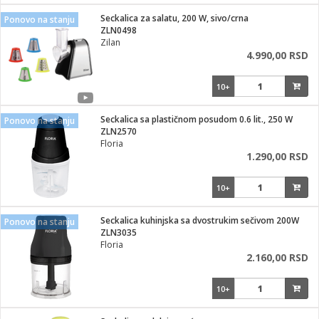
i
lušalice
Seckalica za salatu, 200 W, sivo/crna
kupatila
električne brave
Ponovo na stanju
ik
ZLN0498
e namene
ji i oprema
Zilan
ije
4.990,00 RSD
erije
prema
10+
 oprema
trošni materijal
hinjski pribor
te
eđaje
etar
odaci
ene
i
nderi
Seckalica sa plastičnom posudom 0.6 lit., 250 W
Ponovo na stanju
je mesa
ZLN2570
let
Floria
vazduha
1.290,00 RSD
anje
l
o kafu
sat
10+
 noževe
 Čistači
oprema
pretvaraći
 dodatna oprema
Seckalica kuhinjska sa dvostrukim sečivom 200W
Ponovo na stanju
dodaci
ZLN3035
jal
Floria
2.160,00 RSD
Zabava
i
mari i kutije
la/ostalo
10+
/čistače