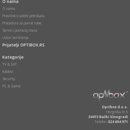
i
O nama
O nama
Pravilnik o zaštiti potrošača
Procedura za povrat robe
Servis i povraćaj novca
Uslovi korišćenja
Prijatelji OPTIBOX.RS
Kategorije
TV & SAT
Kablovi
Security
PC & Game
Optibox d.o.o.
Horgoška br.5
24415 Bački Vinogradi
Telefon:
024 694 971