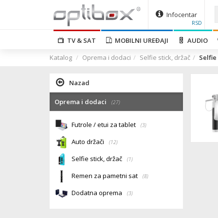
Infocentar
RSD
TV & SAT
MOBILNI UREĐAJI
AUDIO
Katalog
Oprema i dodaci
Selfie stick, držač
Selfie
Nazad
Oprema i dodaci
(27)
Futrole / etui za tablet
(3)
Auto držači
(12)
Selfie stick, držač
(1)
Remen za pametni sat
(8)
Dodatna oprema
(3)