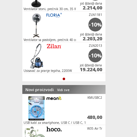
јoš {{dais}} dana
2.214,00
Ventilator stoni, prečnik 30 cm, 35 W
ZLN1181
-10
%
јoš {{dais}} dana
2.203,20
Ventilator sa postoljem, prečnik 40 cm, 40 W,
crne boje
ZLN2013
-10
%
јoš {{dais}} dana
19.224,00
Usisavač za pranje tepiha, 2200W
Novi proizvodi
Vidi sve
BATMAN Ult
KMUSBC2
1.200,00
480,00
m
USB kabl za smartphone, USB C / USB C, 1
Auto punjač za smart
met
A
Y104 4G, B
W35 Air Tr