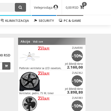
0
Veleprodaja
0,00 RSD
KLIMATIZACIJA
SECURITY
PC & GAME
Akcije
Vidi sve
ZLN4590
00 RSD
-10
%
јoš {{dais}} dana
2.160,00
Plafonski ventilator sa LED rasvetom, E27, 15W
ZLN2362
-10
%
јoš {{dais}} dana
3.898,80
Ventilator, podni, 75 W, timer
ZLN3383
-10
%