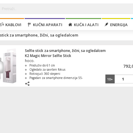
KABLOVI
KUĆNI APARATI
KUĆA I ALATI
ENERGIJA
 stick za smartphone, žični, sa ogledalcem
Selfie stick za smartphone, žični, sa ogledalcem
K2 Magic Mirror Selfie Stick
hoco.
Produživ do 61 cm
792,
Ogledalo za savršen fokus
Rotirajući 360 stepeni
Pogodan za smartphone dimenzija 55-
10+
85 mm
Materijal izrade nerđajući čelik