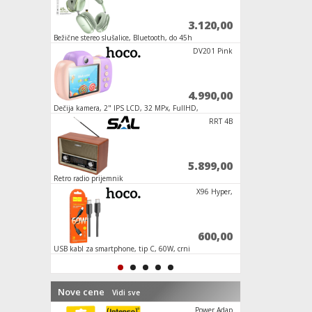
6.096,00
3.120,00
,
Bežične stereo slušalice, Bluetooth, do 45h
Slušalice bežične sa
rada, mikrofon
dodir, Bluetooth
BS37 Dance
DV201 Pink
3.990,00
4.990,00
h,
Dečija kamera, 2" IPS LCD, 32 MPx, FullHD,
Tablet 10.1", 4GB / 
microSD, pink
M35 Elite
RRT 4B
5.400,00
5.899,00
Retro radio prijemnik
Bežične stereo slušal
rada, mikrofon
Power Adap
X96 Hyper,
1.284,00
600,00
USB kabl za smartphone, tip C, 60W, crni
Space A8
Nove cene
Vidi sve
W35 Air Tr
Power Adap