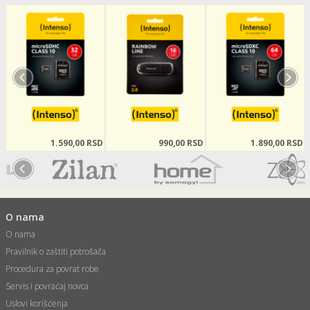
1.590,00 RSD
990,00 RSD
1.890,00 RSD
O nama
O nama
Pravilnik o zaštiti potrošača
Procedura za povrat robe
Servis i povraćaj novca
Uslovi korišćenja