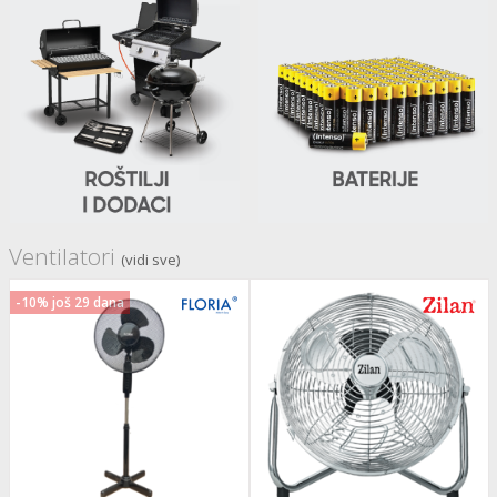
ka
/Vitrine
veša
Ventilatori
(vidi sve)
-10% još 29 dana
ravlje
i za kosu