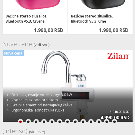
Bežične stereo slušalice,
Bežične stereo slušalice,
Bluetooth V5.3, Crvene
Bluetooth V5.3, Crne
1.990,00 RSD
1.990,00 RSD
Nove cene
(vidi sve)
Nova cena
Brzo zagrevanje vode snage 3.0 kW
Vodeni mlaz pod pritiskom
Grejni element od nerđajućeg čelika
Ergonomska jednostruka ručka
5.040,00 RSD
Indikatorska lampica grijanja i trenutno zagrevanje
4.990,00 RSD
(Intenso)
(vidi sve)