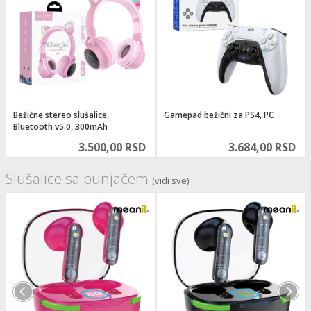
Bežične stereo slušalice,
Gamepad bežični za PS4, PC
Bluetooth v5.0, 300mAh
3.500,00 RSD
3.684,00 RSD
Slušalice sa punjačem
(vidi sve)