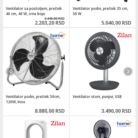
i
Ventilator sa postoljem, prečnik
Ventilator podni, prečnik 35 cm,
40 cm, 40 W, crne boje
50 W
2.448,00 RSD
2.203,20 RSD
5.040,00 RSD
Ventilator podni, prečnik 50cm,
Ventilator stoni, punjivi, USB
120W, Inox
8.880,00 RSD
3.490,00 RSD