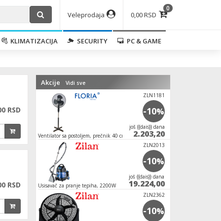
0
Veleprodaja
0,00 RSD
KLIMATIZACIJA
SECURITY
PC & GAME
Akcije
Vidi sve
ZLN1181
00 RSD
-10
%
јoš {{dais}} dana
2.203,20
Ventilator sa postoljem, prečnik 40 cm, 40 W,
crne boje
ZLN2013
-10
%
јoš {{dais}} dana
19.224,00
00 RSD
Usisavač za pranje tepiha, 2200W
ZLN2362
-10
%