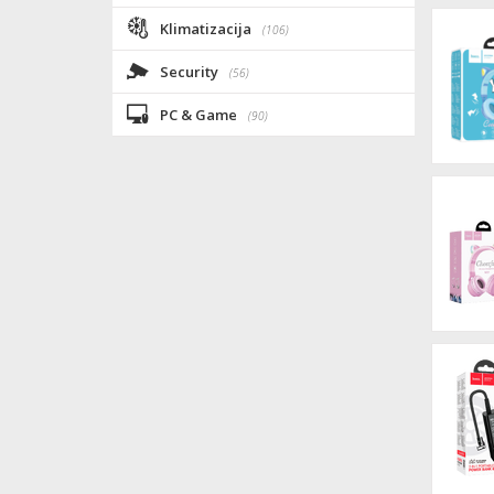
Klimatizacija
(106)
Security
(56)
PC & Game
(90)