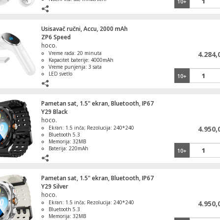
10+
Skladištenje: podržava do 128GB u TF
kartici
Usisavač ručni, Accu, 2000 mAh
ZP6 Speed
hoco.
Vreme rada: 20 minuta
4.284,
Kapacitet baterije: 4000mAh
Vreme punjenja: 3 sata
LED svetlo
10+
Pametan sat, 1.5" ekran, Bluetooth, IP67
Y29 Black
hoco.
Ekran: 1.5 inča; Rezolucija: 240*240
4.950,
Bluetooth 5.3
Memorija: 32MB
Baterija: 220mAh
10+
Pametan sat, 1.5" ekran, Bluetooth, IP67
Y29 Silver
hoco.
Ekran: 1.5 inča; Rezolucija: 240*240
4.950,
Bluetooth 5.3
Memorija: 32MB