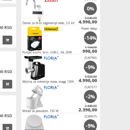
-33
0
%
%
5.990,00
5.040,00
3.990,00
4.990,00
i,
Česma za brzo zagrevanje vode, 3.0 kW
Aparat za led - Ledo
00 RSD
T-3000
Power Adap
-4
-14
%
%
2.199,00
1.164,00
2.099,00
990,00
Punjač kućni, brzi, USB-C, 3A, 20W
Fen za kosu, 1100W
NOTEBOOK B
ZLN7965
-4
-9
%
%
00 RSD
3.672,00
5.520,00
3.504,00
4.990,00
Mašina za mlevenje mesa, snaga 1300 W
Mini frižider, prenosn
12V/220V
NOTEBOOK B
ZLN7577
-5
-2
%
%
1.620,00
2.448,00
1.524,00
2.390,00
Mikser sa posudom, 150 W
Friteza na vruć vazd
00 RSD
6,5L - crna
Space M10
ZLN9075
-7
-9
%
%