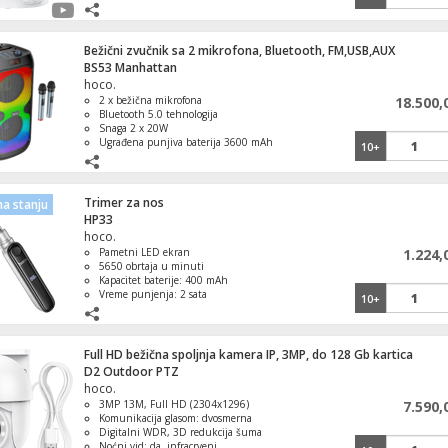
Skladištenje: podržava do 128GB u TF
kartici
1
Space M10 Pro
Bežični zvučnik sa 2 mikrofona, Bluetooth, FM,USB,AUX
BS53 Manhattan
hoco.
2 x bežična mikrofona
18.500,
Bluetooth 5.0 tehnologija
Snaga 2 x 20W
Ugrađena punjiva baterija 3600 mAh
10+
Kompatibilan sa svim uređajima sa
Bluetoothom
Trimer za nos
a stanju
HP33
hoco.
Pametni LED ekran
1.224,
5650 obrtaja u minuti
Kapacitet baterije: 400 mAh
Vreme punjenja: 2 sata
10+
Full HD bežična spoljnja kamera IP, 3MP, do 128 Gb kartica
D2 Outdoor PTZ
hoco.
3MP 13M, Full HD (2304x1296)
7.590,
Komunikacija glasom: dvosmerna
Digitalni WDR, 3D redukcija šuma
Noćni vid: da, infracrveni