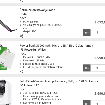
negativnih jona
Četka za oblikovanje kose
HP44
hoco.
Sportska kamera, 2" IPS LCD, FullHD, WiF
Materijal: PET
3.672,
microSD
Veličina grejne ploče: 103 x 58 x 22
mm
Grejač: PTC
10+
Temperatura: 120–220°C (razlika
±10°C)
Memorija temperature: da
Prijemnik zemaljski, DVB-T/T2/C, HEVC,
Power bank 30000mAh, Micro-USB / Tipe-C ulaz, lampa
HDMI, USB
J73 Powerful, White
hoco.
Kapacitet od 30000 mAh
3.990,
Dvostruki USB izlaz
Fleksibilni ulaz preko USB-a
Torba za laptop 15.6"
LED displej za prikaz statusa baterije
10+
Lampa kao dodatna funkcija
Full HD bežična unutrašnja kamera , 3MP, do 128 Gb kartica
D1 Indoor PTZ
hoco.
Torba za laptop 15,6"
3MP 13M, Full HD (2304x1296)
5.690,
Komunikacija glasom: dvosmerna
Digitalni WDR, 3D redukcija šuma
Noćni vid: da, infracrveni
10+