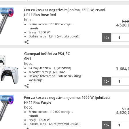
Ugrađena baterijska lampa sa SOS
funkcijom
Fen za kosu sa negativnim jonima, 1600 W, crveni
na -18%
HP11 Plus Rose Red
Postolje sa točkovima za belu tehniku,
hoco.
podesivo, 300 kg max
5.52
Brzina motora: 110.000 obrtaja u
4.520,
minuti
Snaga: 1.600 W
Dužina kabla: 1,8 m (evropski utikač)
10+
Tehnologija jonizacije: 620 miliona
negativnih jona
Česma za brzo zagrevanje vode, 3,6 kW
Gamepad bežični za PS4, PC
GA1
hoco.
Za PlayStation 4, PC (Windows)
3.684,
Kapacitet baterije: 600 mAh
Tiganj, granit, 24 cm
Trajanje baterije: do 8 sati neprekidnog
korišćenja
10+
Dvostruka vibracija (dinamički
povratni efekat)
Fen za kosu sa negativnim jonima, 1600 W, ljubičasti
na -18%
HP11 Plus Purple
Daljinski upravljač za Thomson TV prije
hoco.
5.52
Brzina motora: 110.000 obrtaja u
4.520,
minuti
Snaga: 1.600 W
Dužina kabla: 1,8 m (evropski utikač)
10+
Tehnologija jonizacije: 620 miliona