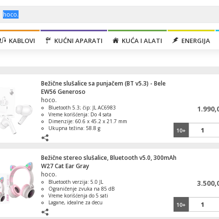
KABLOVI
KUĆNI APARATI
KUĆA I ALATI
ENERGIJA
Bežične slušalice sa punjačem (BT v5.3) - Bele
EW56 Generoso
hoco.
Bluetooth 5.3; čip: JL AC6983
1.990,
Vreme korišćenja: Do 4 sata
Dimenzije: 60.6 x 45.2 x 21.7 mm
Ukupna težina: 58.8 g
10+
Bežične stereo slušalice, Bluetooth v5.0, 300mAh
W27 Cat Ear Gray
hoco.
Bluetooth verzija: 5.0 JL
3.500,
Ograničenje zvuka na 85 dB
Vreme korišćenja do 5 sati
Lagane, idealne za decu
10+
Estetski privlačan dizajn sa mačjim
ušima