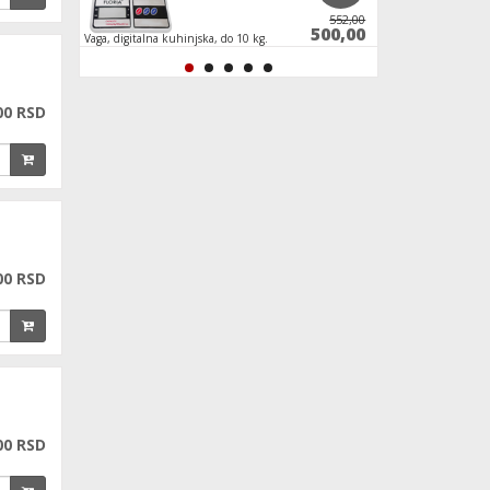
13.800,00
552,00
2.800,00
500,00
Vaga, digitalna kuhinjska, do 10 kg.
Vaga staklena, digita
00 RSD
00 RSD
00 RSD