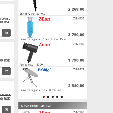
2.040,00
2.268,00
ZLN4872 Fen za kosu
Fen za kosu, 850 W
ZLN3799
ZLN4535
0,00 RSD
00 RSD
7.390,00
3.790,00
Daska za peglanje , 114 x 38 mm, Plava
Pegla na paru, 2200
ZLN1952
ZLN4889
1.164,00
1.790,00
00 RSD
Fen za kosu, 1100W
Daska za peglanje, 1
RC TCL/THO
ZLN9778
990,00
2.340,00
mnike
Daska za peglanje, 90 x 30 cm, Siva
Daska za peglanje, s
0,00 RSD
00 RSD
Nove cene
Vidi sve
DV100
ZLN7866