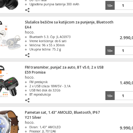
Do 12h rada
Ugrađena punjiva baterija 300 mAh
10+
Dimenzije 180 x 150 x 70 mm
Slušalice bežične sa kutijicom za punjenje, Bluetooth
EA4
hoco.
Bluetooth 5.3; Čip: JL AC6973
2.990,
Vreme korišćenja: do 6 sati
Veličina: 96 x 55 x 30mm
Ukupna težina: 75.2 g
10+
FM transmiter, punjač za auto, BT v5.0, 2 x USB
E59 Promise
hoco.
FM predajnik
1.490,
2 x USB izlaza 18W/5V - 3,1A
USB fleš disk do 32Gb
BT reprodukcija
10+
Pametan sat, 1.43" AMOLED, Bluetooth, IP67
Y21 Silver
hoco.
Ekran: 1,43" AMOLED
9.990,
Procesor: JL 7012A6