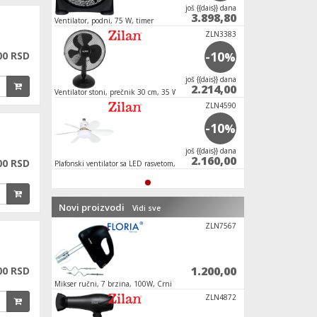
јoš {{dais}} dana
3.898,80
Ventilator, podni, 75 W, timer
ZLN3383
-10
00 RSD
%
јoš {{dais}} dana
2.214,00
Ventilator stoni, prečnik 30 cm, 35 W
ZLN4590
-10
%
јoš {{dais}} dana
2.160,00
00 RSD
Plafonski ventilator sa LED rasvetom, E27, 15W
Novi proizvodi
Vidi sve
ZLN8542
ZLN7567
1.860,00
1.200,00
00 RSD
Mikser ručni, 7 brzina, 100W, Crni
Fen za kosu, 2000 W 
ZLN1642
ZLN4872