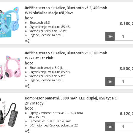
Bežične stereo slušalice, Bluetooth v5.3, 400mAh
W39 slušalice Mačje uši,Plave
hoco.
Bluetooth v5.3
3.180,
Ograničenje zvuka na 85 dB
Vreme korišćenja do 12 sati
Lagane, idealne za decu
10+
Estetski privlačan dizajn sa mačjim
ušima
Bežične stereo slušalice, Bluetooth v5.0, 300mAh
W27 Cat Ear Pink
hoco.
Bluetooth verzija: 5.0 JL
3.500,
Ograničenje zvuka na 85 dB
Vreme korišćenja do 5 sati
Lagane, idealne za decu
10+
Estetski privlačan dizajn sa mačjim
ušima
Kompresor pametni, 5000 mAh, LED displej, USB type C
ZP7 Maddy
hoco.
Opseg vrednosti pritiska: 0 – 10,3 bara
6.120,
(0 – 150 psi)
ZLN8542 Aparat za brijanje
Dimenzije: 65 × 56 × 176 mm
DC motor bez četkica, pokret sa 22
10+
cilindra