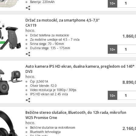
Baterija: 220mAh
10+
Držač za motocikl, za smartphone 4,5-7,0"
CA119
hoco.
Držač telefona za motocikle
1.860,
Za mobilne uređaje od 4.5 – 7 inča
Širina stega: 70 – 90mm
Dužina stega: 135 – 175mm
10+
Mesto montaže: retrovizor motocikla
Auto kamera IPS HD ekran, dualna kamera, pregledom od 140°
DV3
hoco.
Čip: JL5601A
8.890,
Otvor blende: F2.0
Video rezolucija je 1080p / 30fps
IPS HD ekran od 2.45 inča
10+
Senzor: GC2053, 2 miliona piksela
Bežične stereo slušalice, Bluetooth, do 12h rada, mikrofon
W25 Promise Crne
hoco.
Bežične slušalice sa mikrofonom
2.160,
Bluetooth tehnologija