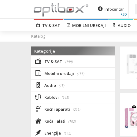
Infocentar
RSD
TV & SAT
MOBILNI UREĐAJI
AUDIO
Katalog
Kategorije
TV & SAT
(199)
Mobilni uređaji
(186)
Audio
(15)
Kablovi
(145)
Kućni aparati
(211)
Kuća i alati
(102)
Energija
(145)