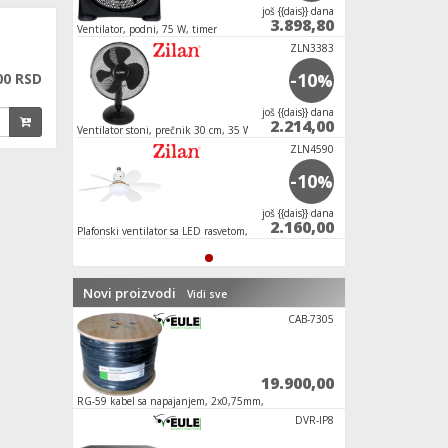
јoš {{dais}} dana
3.898,80
Ventilator, podni, 75 W, timer
ZLN3383
-10
00 RSD
%
јoš {{dais}} dana
2.214,00
Ventilator stoni, prečnik 30 cm, 35 W
ZLN4590
-10
%
јoš {{dais}} dana
2.160,00
Plafonski ventilator sa LED rasvetom, E27, 15W
Novi proizvodi
Vidi sve
RL-SP8610E
CAB-7305
7.990,00
19.900,00
/
RG-59 kabel sa napajanjem, 2x0,75mm,
Vanjska kamera, 4in
305met
2Mpixel, 1080p
SMART DOOR
DVR-IP8