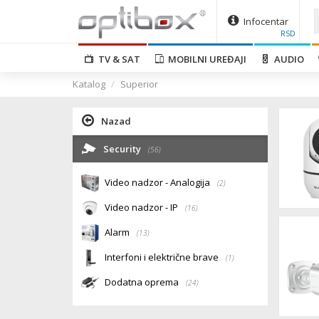
Infocentar
RSD
TV & SAT
MOBILNI UREĐAJI
AUDIO
Katalog
Superior
Nazad
Security
(56)
Video nadzor - Analogija
(2)
Video nadzor - IP
(16)
Alarm
(13)
Interfoni i električne brave
(1)
Dodatna oprema
(24)