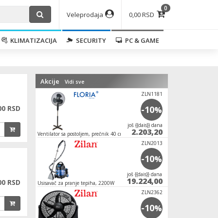
0
Veleprodaja
0,00 RSD
KLIMATIZACIJA
SECURITY
PC & GAME
Akcije
Vidi sve
ZLN1181
00 RSD
-10
%
јoš {{dais}} dana
2.203,20
Ventilator sa postoljem, prečnik 40 cm, 40 W,
crne boje
ZLN2013
-10
%
јoš {{dais}} dana
19.224,00
00 RSD
Usisavač za pranje tepiha, 2200W
ZLN2362
-10
%