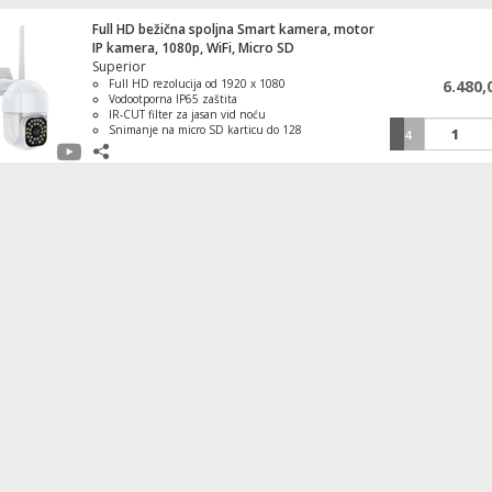
Full HD bežična spoljna Smart kamera, motor
IP kamera, 1080p, WiFi, Micro SD
Superior
Full HD rezolucija od 1920 x 1080
6.480,
Vodootporna IP65 zaštita
IR-CUT filter za jasan vid noću
Snimanje na micro SD karticu do 128
4
GB
Aplikacija Smart Life za iOS i Android
PoE mrežni switch, 10 port RJ-45 , 8 PoE 
120W