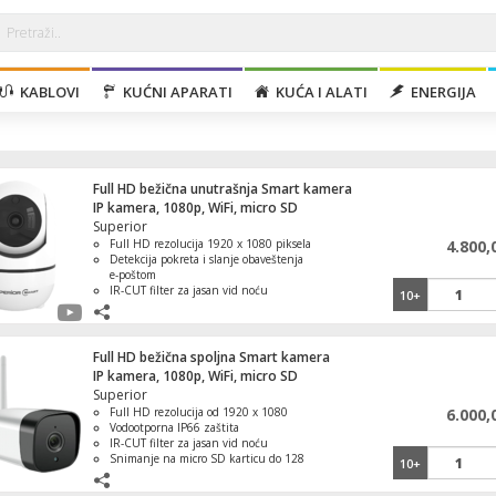
KABLOVI
KUĆNI APARATI
KUĆA I ALATI
ENERGIJA
Full HD bežična unutrašnja Smart kamera
IP kamera, 1080p, WiFi, micro SD
Superior
Full HD rezolucija 1920 x 1080 piksela
4.800,
Detekcija pokreta i slanje obaveštenja
e-poštom
IR-CUT filter za jasan vid noću
10+
Ugao gledanja od 75° i Pan/Tilt ugao
Live video, snimanje, noćni način
rada, alarm
Full HD bežična spoljna Smart kamera
IP kamera, 1080p, WiFi, micro SD
Superior
Full HD rezolucija od 1920 x 1080
6.000,
Vodootporna IP66 zaštita
IR-CUT filter za jasan vid noću
Snimanje na micro SD karticu do 128
10+
GB
Aplikacija Smart Life za iOS i Android