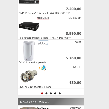
3.100,00
7.200,00
NVR IP Snimač 8 kanala H.264 HD NVR, 720p
Lažna kamera
DC-M
RL-SP8606M
156,00
3.990,00
PoE mrežni switch, 6 port RJ-45 , 4 Poe / 65W
Full HD bežična unu
128 Gb kartica
XDV-236S
EWP2
4.700,00
5.760,00
Bežični detektor pokreta
Prekidač, zidni, za t
HSK 120
BNC-CH
589,00
180,00
BNC na činč adapter, 1 kom.
Adapter za napajanje
Nove cene
Vidi sve
SMART DOOR
CAB-7305