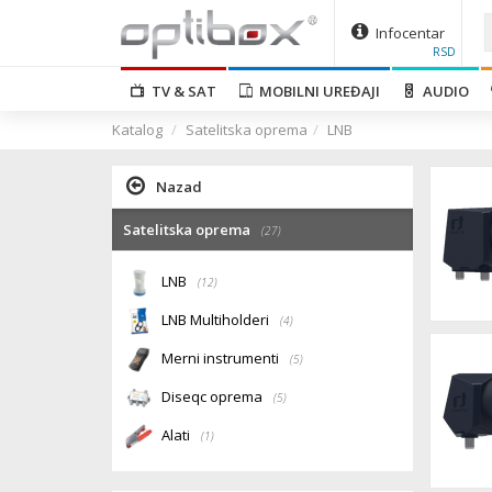
Infocentar
RSD
TV & SAT
MOBILNI UREĐAJI
AUDIO
Katalog
Satelitska oprema
LNB
Nazad
Satelitska oprema
(27)
LNB
(12)
LNB Multiholderi
(4)
Merni instrumenti
(5)
Diseqc oprema
(5)
Alati
(1)