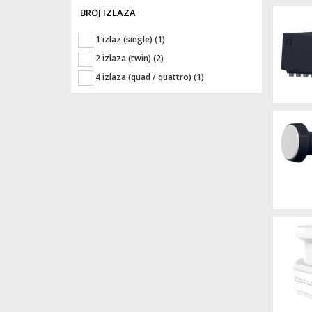
BROJ IZLAZA
1 izlaz (single)
(1)
2 izlaza (twin)
(2)
4 izlaza (quad / quattro)
(1)