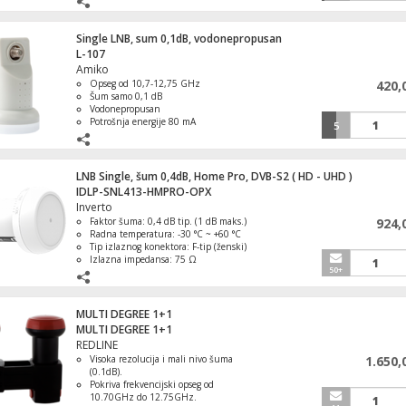
Radna temperatura: -35 °C - +60 °C.
Single LNB, sum 0,1dB, vodonepropusan
L-107
Amiko
Prijemnik zemaljski,DVB-T2/C,Full
Opseg od 10,7-12,75 GHz
420,
HD,H.265/HEVC, WiFi
Šum samo 0,1 dB
Vodonepropusan
Potrošnja energije 80 mA
5
Radna temperatura -40ºC - +65ºC
Prijemnik zemaljski, DVB-T2, H.265, HD
LNB Single, šum 0,4dB, Home Pro, DVB-S2 ( HD - UHD )
SCART
IDLP-SNL413-HMPRO-OPX
Inverto
Faktor šuma: 0,4 dB tip. (1 dB maks.)
924,
Radna temperatura: -30 °C ~ +60 °C
Tip izlaznog konektora: F-tip (ženski)
Daljinski upravljač za GRUNDIG TV
Izlazna impedansa: 75 Ω
prijemnike
50+
MULTI DEGREE 1+1
MULTI DEGREE 1+1
REDLINE
Nosač za TV prijemnik 42" - 60"
Visoka rezolucija i mali nivo šuma
1.650,
(0.1dB).
Pokriva frekvencijski opseg od
10.70GHz do 12.75GHz.