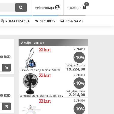
0
Veleprodaja
0,00 RSD
KLIMATIZACIJA
SECURITY
PC & GAME
Akcije
Vidi sve
ZLN2013
00 RSD
-10
%
јoš {{dais}} dana
19.224,00
Usisavač za pranje tepiha, 2200W
ZLN3383
-10
%
јoš {{dais}} dana
2.214,00
00 RSD
Ventilator stoni, prečnik 30 cm, 35 W
ZLN4590
-10
%