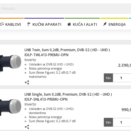
KABLOVI
KUĆNI APARATI
KUĆA I ALATI
ENERGIJA
LNB Twin, šum 0,2dB, Premium, DVB-S2 ( HD - UHD )
IDLP-TWL413-PREMU-OPN
Inverto
Usklađen sa DVB-S2 (HD i UHD)
2.390,
Niska potrošnja energije
Šum (Noise Figure): 0,2 dB (0,7 dB
maksimalno)
10+
Radna temperatura: -30 °C ~ +60 °C
Težina: 128 g
LNB Single, šum 0,2dB, Premium, DVB-S2 ( HD - UHD )
IDLP-SNL413-PREMU-OPN
Inverto
Usklađen sa DVB-S2 (HD i UHD)
990,
standardima
Niska potrošnja energije
Šum (Noise Figure): 0,2 dB (0,7 dB
10+
maksimalno)
Radna temperatura: -30 °C ~ +60 °C