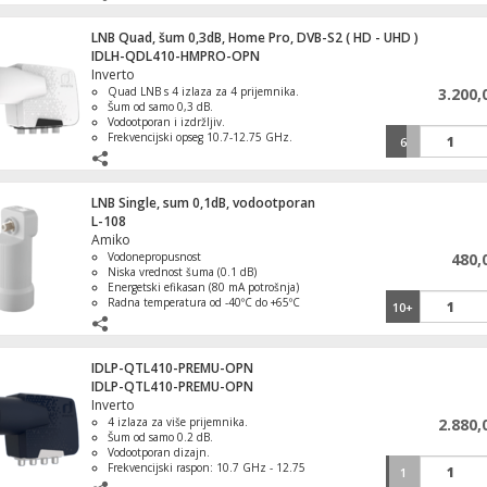
LNB Quad, šum 0,3dB, Home Pro, DVB-S2 ( HD - UHD )
IDLH-QDL410-HMPRO-OPN
Nosač zidni 50cm, pocinkovan, oblik I
Inverto
Quad LNB s 4 izlaza za 4 prijemnika.
3.200,
Šum od samo 0,3 dB.
Vodootporan i izdržljiv.
Frekvencijski opseg 10.7-12.75 GHz.
6
Izlazna impedanca 75 Ω.
Antena Uni GSM 700-2700MHz, 9-11dBi
LNB Single, sum 0,1dB, vodootporan
L-108
Amiko
Vodonepropusnost
480,
Niska vrednost šuma (0.1 dB)
Prijemnik zemaljski, DVB-T2, H.265, RF
Energetski efikasan (80 mA potrošnja)
modulator
Radna temperatura od -40ºC do +65ºC
10+
Kompatibilnost sa različitim antenama
(40mm nosač, F ženski konektor)
1
IDLP-QTL410-PREMU-OPN
IDLP-QTL410-PREMU-OPN
Televizor LED TV 32" HD Ready
Inverto
4 izlaza za više prijemnika.
2.880,
Šum od samo 0.2 dB.
Vodootporan dizajn.
Frekvencijski raspon: 10.7 GHz - 12.75
1
GHz.