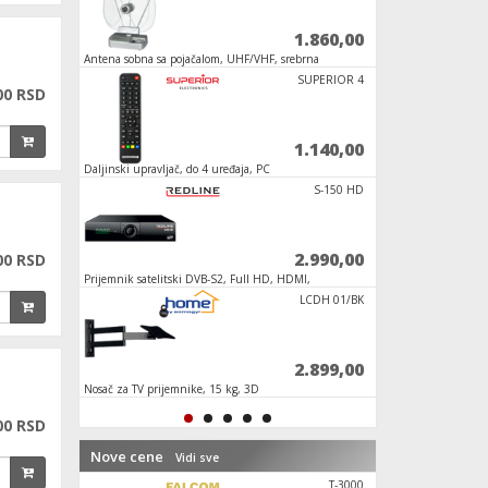
1.656,00
1.860,00
Antena sobna sa pojačalom, UHF/VHF, srebrna
Daljinski upravljač, 
programiranje
P-58 L700
SUPERIOR 4
00 RSD
6.240,00
1.140,00
Daljinski upravljač, do 4 uređaja, PC
Prijemnik IPTV, Andr
programiranje
Bluetooth
GMB-MAT-81
S-150 HD
2.520,00
2.990,00
00 RSD
Prijemnik satelitski DVB-S2, Full HD, HDMI,
TV antena, loga UHF,
USB
TV-32LTF02
LCDH 01/BK
2.600,00
2.899,00
Nosač za TV prijemnike, 15 kg, 3D
Daljinski upravljač 
prijemnik
00 RSD
Nove cene
Vidi sve
S30 HEVC
T-3000