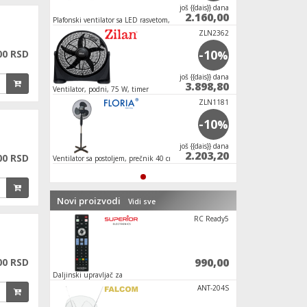
јoš {{dais}} dana
2.160,00
Plafonski ventilator sa LED rasvetom, E27, 15W
ZLN2362
-10
00 RSD
%
јoš {{dais}} dana
3.898,80
Ventilator, podni, 75 W, timer
ZLN1181
-10
%
јoš {{dais}} dana
2.203,20
00 RSD
Ventilator sa postoljem, prečnik 40 cm, 40 W,
crne boje
Novi proizvodi
Vidi sve
Wallmaster
RC Ready5
2.190,00
990,00
00 RSD
 kg,
Daljinski upravljač za
Šelna za balkon, čeli
LG/Samsung/Sony/Panasonic/Philips
kom.
NI50
ANT-204S