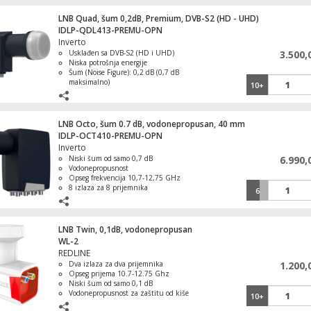
Težina: 111 g
LNB Quad, šum 0,2dB, Premium, DVB-S2 (HD - UHD)
IDLP-QDL413-PREMU-OPN
Inverto
Usklađen sa DVB-S2 (HD i UHD)
3.500,
Niska potrošnja energije
Šum (Noise Figure): 0,2 dB (0,7 dB
maksimalno)
10+
Radna temperatura: -30 °C ~ +60 °C
Težina: 177 g
LNB Octo, šum 0.7 dB, vodonepropusan, 40 mm
IDLP-OCT410-PREMU-OPN
Inverto
Niski šum od samo 0,7 dB
6.990,
Vodonepropusnost
Opseg frekvencija 10,7-12,75 GHz
8 izlaza za 8 prijemnika
6
PLL od 40 mm za stabilan signal
LNB Twin, 0,1dB, vodonepropusan
WL-2
REDLINE
Dva izlaza za dva prijemnika
1.200,
Opseg prijema 10.7-12.75 Ghz
Nosač zidni za TV prijemnik 23" - 55", 45
Niski šum od samo 0,1 dB
1D
Vodonepropusnost za zaštitu od kiše
10+
LO: 9.76 0.6