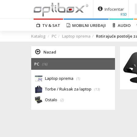
Infocentar
RSD
TV & SAT
MOBILNI UREĐAJI
AUDIO
Katalog
PC
Laptop oprema
Rotirajuće postolje za
Nazad
PC
(16)
Laptop oprema
(1)
Torbe / Ruksak za laptop
(13)
Ostalo
(2)