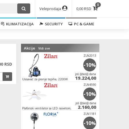
0
Veleprodaja
0,00 RSD
KLIMATIZACIJA
SECURITY
PC & GAME
Akcije
Vidi sve
ZLN2013
00 RSD
-10
%
јoš {{dais}} dana
19.224,00
Usisavač za pranje tepiha, 2200W
ZLN4590
-10
%
јoš {{dais}} dana
2.160,00
Plafonski ventilator sa LED rasvetom, E27, 15W
ZLN1181
-10
%