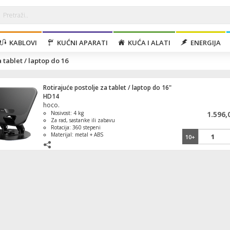
KABLOVI
KUĆNI APARATI
KUĆA I ALATI
ENERGIJA
 tablet / laptop do 16
Rotirajuće postolje za tablet / laptop do 16"
HD14
hoco.
Nosivost: 4 kg
1.596,
Za rad, sastanke ili zabavu
Rotacija: 360 stepeni
Materijal: metal + ABS
10+