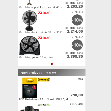
јoš {{dais}} dana
2.203,20
Ventilator sa postoljem, prečnik 40 cm, 40 W,
crne boje
ZLN3383
-10
%
јoš {{dais}} dana
2.214,00
Ventilator stoni, prečnik 30 cm, 35 W
ZLN2362
-10
%
јoš {{dais}} dana
3.898,80
Ventilator, podni, 75 W, timer
Novi proizvodi
Vidi sve
SDHCmicro+
ML4
792,00
790,00
SDXC)
USB Flash drive 4GB Hi-Speed USB 2.0, Micro
Mikrofon za PC sa pos
Line
3,5mm
SPACE 7 Gr
CXL-SP410