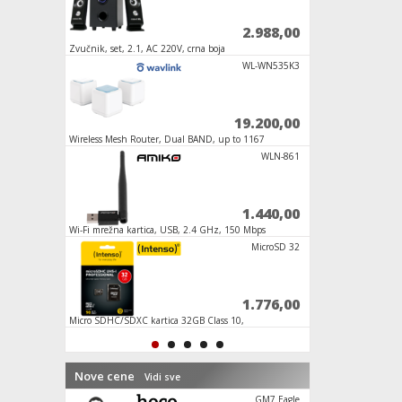
7.488,00
2.988,00
mSD
Zvučnik, set, 2.1, AC 220V, crna boja
USB Flash 64GB Hi-S
100MB/s, Premium L
WNP-UA150P
WL-WN535K3
1.200,00
19.200,00
 Mbps
Wireless Mesh Router, Dual BAND, up to 1167
Slušalice sa mikrofo
Mbps
SDHCmicro+
WLN-861
1.590,00
1.440,00
Wi-Fi mrežna kartica, USB, 2.4 GHz, 150 Mbps
USB Flash drive 16G
SPEED Line
CXL-M100BK
MicroSD 32
360,00
1.776,00
Micro SDHC/SDXC kartica 32GB Class 10,
Slušalice sa mikrof
UHS-I +adapter, Pro
Nove cene
Vidi sve
GT1 14", G
GM7 Eagle