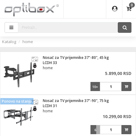
0
EĐAJI
ATI
I
IJA
i oprema
eđaji
ka
rane
i pribor
r - Analogija
Katalog
home
efoni
a svetla
 BULLET
čni)
i
- DOME
laptop
Nosač za TV prijemnike 37"-80", 45 kg
a grla
a
r - IP
LCDH 33
home
essional
deo
5.899,00 RSD
x
lati i pribor
lovi
ači
10+
ere
S2
i
e
 C
jenje
kuću
Nosač za TV prijemnike 37"-90", 75 kg
Ponovo na stanju
ndroid
a IP kamere
LCDH 31
home
el., table
 stanice
10.299,00 RSD
 hrane
glodare
jeći
skladištenje
6
aparati