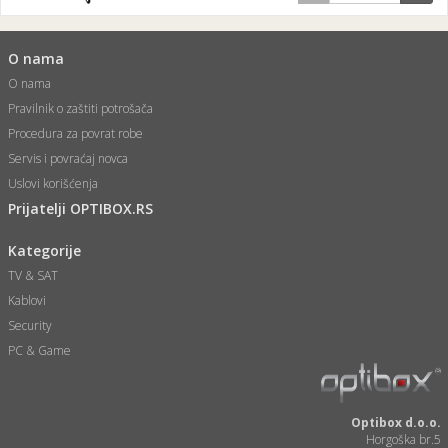
O nama
O nama
Pravilnik o zaštiti potrošača
Procedura za povrat robe
Servis i povraćaj novca
Uslovi korišćenja
Prijatelji OPTIBOX.RS
Kategorije
TV & SAT
Kablovi
Security
PC & Game
Optibox d.o.o.
Horgoška br.5