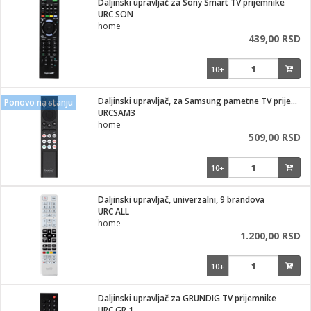
Daljinski upravljač za Sony Smart TV prijemnike
URC SON
ka
home
439,00 RSD
10+
/Vitrine
Daljinski upravljač, za Samsung pametne TV prijemnike
Ponovo na stanju
URCSAM3
home
509,00 RSD
veša
10+
Daljinski upravljač, univerzalni, 9 brandova
URC ALL
ravlje
home
1.200,00 RSD
i za kosu
10+
Daljinski upravljač za GRUNDIG TV prijemnike
URC GR 1