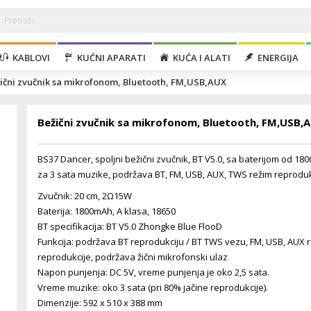
KABLOVI
KUĆNI APARATI
KUĆA I ALATI
ENERGIJA
ični zvučnik sa mikrofonom, Bluetooth, FM,USB,AUX
Bežični zvučnik sa mikrofonom, Bluetooth, FM,USB,
BS37 Dancer, spoljni bežični zvučnik, BT V5.0, sa baterijom od 18
za 3 sata muzike, podržava BT, FM, USB, AUX, TWS režim reproduk
Zvučnik: 20 cm, 2Ω15W
Baterija: 1800mAh, A klasa, 18650
BT specifikacija: BT V5.0 Zhongke Blue FlooD
Funkcija: podržava BT reprodukciju / BT TWS vezu, FM, USB, AUX 
reprodukcije, podržava žični mikrofonski ulaz
Napon punjenja: DC 5V, vreme punjenja je oko 2,5 sata.
Vreme muzike: oko 3 sata (pri 80% jačine reprodukcije).
Dimenzije: 592 x 510 x 388 mm