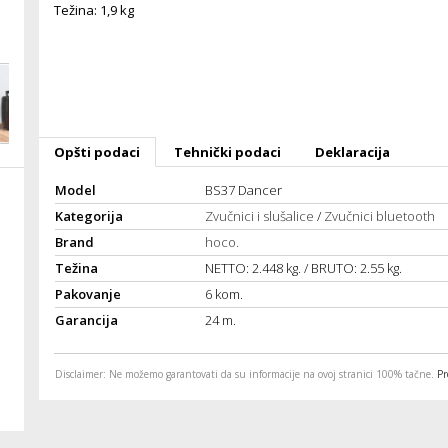
Težina: 1,9 kg
Opšti podaci
Tehnički podaci
Deklaracija
Model
BS37 Dancer
Kategorija
Zvučnici i slušalice
/
Zvučnici bluetooth
Brand
hoco.
Težina
NETTO: 2.448 kg. / BRUTO: 2.55 kg.
Pakovanje
6 kom.
Garancija
24 m.
Disclaimer
: Ne možemo garantovati da su informacije na ovoj stranici 100% tačne.
Pr