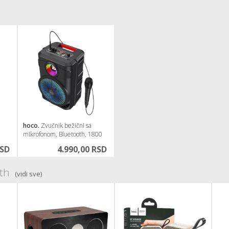
hoco.
Zvučnik bežični sa
mikrofonom, Bluetooth, 1800
mAh
RSD
4.990,00 RSD
ooth
(vidi sve)