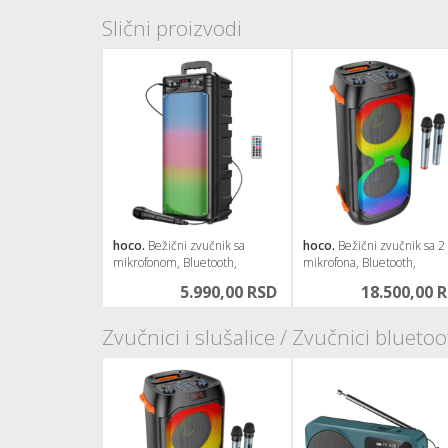
Slični proizvodi
hoco.
Bežični zvučnik sa
hoco.
Bežični zvučnik sa 2
mikrofonom, Bluetooth,
mikrofona, Bluetooth,
FM,USB,AUX
FM,USB,AUX
5.990,00 RSD
18.500,00 
Zvučnici i slušalice / Zvučnici bluet