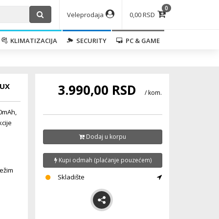
0
Veleprodaja
0,00 RSD
KLIMATIZACIJA
SECURITY
PC & GAME
AUX
3.990,00 RSD
/ kom.
00mAh,
cije
Dodaj u korpu
Kupi odmah (plaćanje pouzećem)
režim
Skladište