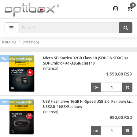
0
EĐAJI
ATI
I
IJA
i oprema
eđaji
ka
rane
i pribor
r - Analogija
Katalog
(Intenso)
efoni
a svetla
 BULLET
čni)
i
- DOME
laptop
Micro SD Kartica 32GB Class 10 (SDHC & SDXC) sa adapterom
Ponovo na stanju
a grla
a
r - IP
SDHCmicro+ad-32GB/Class10
(Intenso)
essional
deo
1.590,00 RSD
x
lati i pribor
lovi
ači
10+
ere
S2
i
e
 C
jenje
kuću
USB Flash drive 16GB Hi-Speed USB 2.0, Rainbow Line, CRNI
Ponovo na stanju
ndroid
a IP kamere
USB2.0-16GB/Rainbow
(Intenso)
el., table
 stanice
990,00 RSD
 hrane
glodare
jeći
skladištenje
10+
aparati