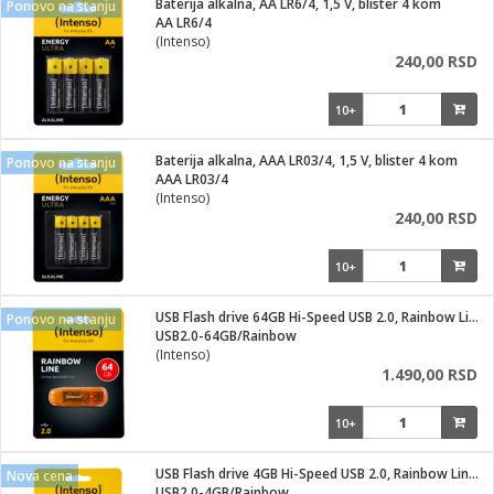
Baterija alkalna, AA LR6/4, 1,5 V, blister 4 kom
Ponovo na stanju
AA LR6/4
ka
(Intenso)
240,00 RSD
10+
/Vitrine
Baterija alkalna, AAA LR03/4, 1,5 V, blister 4 kom
Ponovo na stanju
AAA LR03/4
(Intenso)
240,00 RSD
veša
10+
USB Flash drive 64GB Hi-Speed USB 2.0, Rainbow Line, ORANGE
Ponovo na stanju
USB2.0-64GB/Rainbow
ravlje
(Intenso)
1.490,00 RSD
i za kosu
10+
USB Flash drive 4GB Hi-Speed USB 2.0, Rainbow Line, PLAVI
Nova cena
USB2.0-4GB/Rainbow