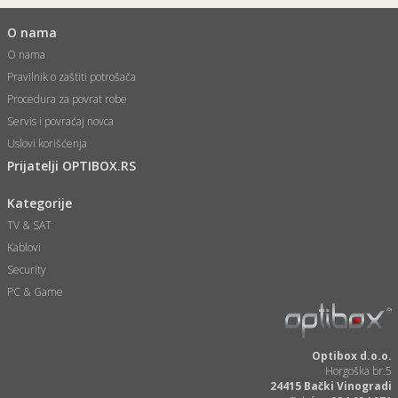
O nama
O nama
Pravilnik o zaštiti potrošača
Procedura za povrat robe
Servis i povraćaj novca
Uslovi korišćenja
Prijatelji OPTIBOX.RS
Kategorije
TV & SAT
Kablovi
Security
PC & Game
Optibox d.o.o.
Horgoška br.5
24415 Bački Vinogradi