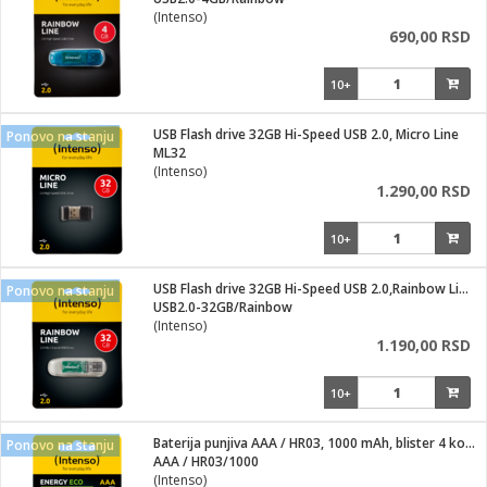
i
(Intenso)
690,00 RSD
10+
USB Flash drive 32GB Hi-Speed USB 2.0, Micro Line
Ponovo na stanju
ML32
(Intenso)
1.290,00 RSD
10+
USB Flash drive 32GB Hi-Speed USB 2.0,Rainbow Line,TRANSP.
Ponovo na stanju
USB2.0-32GB/Rainbow
(Intenso)
1.190,00 RSD
10+
Baterija punjiva AAA / HR03, 1000 mAh, blister 4 kom
Ponovo na stanju
AAA / HR03/1000
(Intenso)