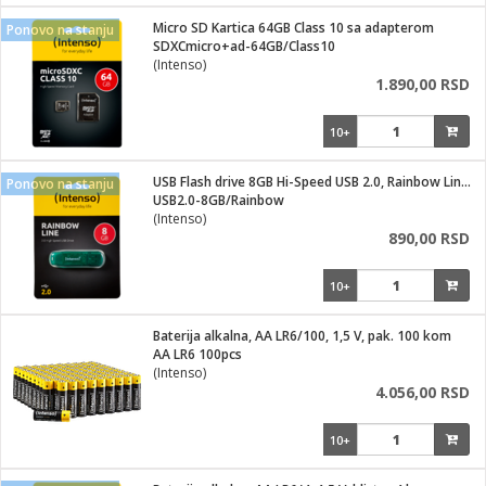
i
lušalice
Micro SD Kartica 64GB Class 10 sa adapterom
kupatila
električne brave
Ponovo na stanju
ik
SDXCmicro+ad-64GB/Class10
e namene
ji i oprema
(Intenso)
ije
1.890,00 RSD
erije
prema
10+
 oprema
trošni materijal
hinjski pribor
te
eđaje
etar
odaci
ene
i
nderi
USB Flash drive 8GB Hi-Speed USB 2.0, Rainbow Line, ZELENI
Ponovo na stanju
je mesa
USB2.0-8GB/Rainbow
let
(Intenso)
vazduha
890,00 RSD
anje
l
o kafu
sat
10+
 noževe
 Čistači
oprema
pretvaraći
 dodatna oprema
Baterija alkalna, AA LR6/100, 1,5 V, pak. 100 kom
dodaci
AA LR6 100pcs
jal
(Intenso)
4.056,00 RSD
Zabava
i
mari i kutije
la/ostalo
10+
/čistače