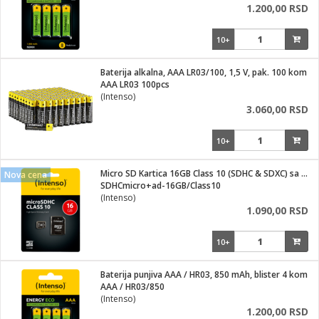
1.200,00 RSD
10+
Baterija alkalna, AAA LR03/100, 1,5 V, pak. 100 kom
AAA LR03 100pcs
(Intenso)
3.060,00 RSD
10+
Micro SD Kartica 16GB Class 10 (SDHC & SDXC) sa adapterom
Nova cena
SDHCmicro+ad-16GB/Class10
(Intenso)
1.090,00 RSD
10+
Baterija punjiva AAA / HR03, 850 mAh, blister 4 kom
AAA / HR03/850
(Intenso)
1.200,00 RSD