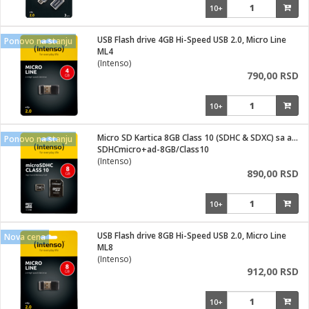
10+
USB Flash drive 4GB Hi-Speed USB 2.0, Micro Line
Ponovo na stanju
ML4
(Intenso)
790,00 RSD
10+
Micro SD Kartica 8GB Class 10 (SDHC & SDXC) sa adapterom
Ponovo na stanju
SDHCmicro+ad-8GB/Class10
(Intenso)
890,00 RSD
10+
USB Flash drive 8GB Hi-Speed USB 2.0, Micro Line
Nova cena
ML8
(Intenso)
912,00 RSD
10+