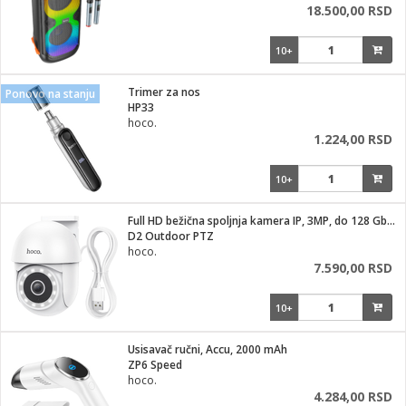
18.500,00 RSD
10+
Trimer za nos
Ponovo na stanju
HP33
hoco.
1.224,00 RSD
10+
Full HD bežična spoljnja kamera IP, 3MP, do 128 Gb kartica
D2 Outdoor PTZ
hoco.
7.590,00 RSD
10+
Usisavač ručni, Accu, 2000 mAh
ZP6 Speed
hoco.
4.284,00 RSD