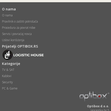
O nama
O nama
Pravilnik o zaštiti potrošača
Procedura za povrat robe
Servis i povraćaj novca
Uslovi korišćenja
Prijatelji OPTIBOX.RS
Kategorije
TV & SAT
Kablovi
Security
PC & Game
Optibox d.o.o.
Horgoška br.5