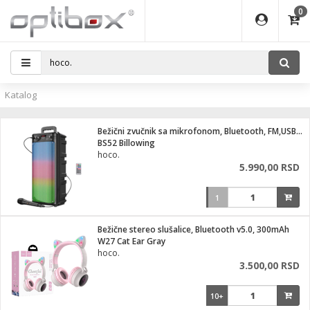
0
EĐAJI
ATI
I
IJA
i oprema
eđaji
ka
rane
i pribor
r - Analogija
Katalog
efoni
a svetla
 BULLET
čni)
i
- DOME
laptop
Bežični zvučnik sa mikrofonom, Bluetooth, FM,USB,AUX
a grla
a
r - IP
BS52 Billowing
hoco.
essional
deo
5.990,00 RSD
x
lati i pribor
lovi
ači
1
ere
S2
i
e
 C
jenje
kuću
Bežične stereo slušalice, Bluetooth v5.0, 300mAh
ndroid
a IP kamere
W27 Cat Ear Gray
hoco.
el., table
 stanice
3.500,00 RSD
 hrane
glodare
jeći
skladištenje
10+
aparati