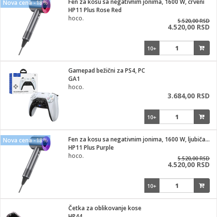
Fen za kosu sa negativnim jonima, 1600 W, crveni
Nova cena -18%
HP11 Plus Rose Red
ka
hoco.
5.520,00 RSD
4.520,00 RSD
10+
/Vitrine
Gamepad bežični za PS4, PC
GA1
hoco.
3.684,00 RSD
veša
10+
Fen za kosu sa negativnim jonima, 1600 W, ljubičasti
Nova cena -18%
HP11 Plus Purple
ravlje
hoco.
5.520,00 RSD
4.520,00 RSD
i za kosu
10+
Četka za oblikovanje kose
HP44