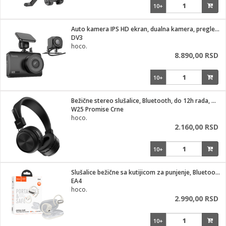
10+
Auto kamera IPS HD ekran, dualna kamera, pregledom od 140°
DV3
hoco.
8.890,00 RSD
10+
Bežične stereo slušalice, Bluetooth, do 12h rada, mikrofon
W25 Promise Crne
hoco.
2.160,00 RSD
10+
Slušalice bežične sa kutijicom za punjenje, Bluetooth
EA4
hoco.
2.990,00 RSD
10+