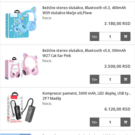
i
lušalice
Bežične stereo slušalice, Bluetooth v5.3, 400mAh
kupatila
električne brave
ik
W39 slušalice Mačje uši,Plave
e namene
ji i oprema
hoco.
ije
3.180,00 RSD
erije
prema
10+
 oprema
trošni materijal
hinjski pribor
te
eđaje
etar
odaci
ene
i
nderi
Bežične stereo slušalice, Bluetooth v5.0, 300mAh
je mesa
W27 Cat Ear Pink
let
hoco.
vazduha
3.500,00 RSD
anje
l
o kafu
sat
10+
 noževe
 Čistači
oprema
pretvaraći
 dodatna oprema
Kompresor pametni, 5000 mAh, LED displej, USB type C
dodaci
ZP7 Maddy
jal
hoco.
6.120,00 RSD
Zabava
i
mari i kutije
la/ostalo
10+
/čistače