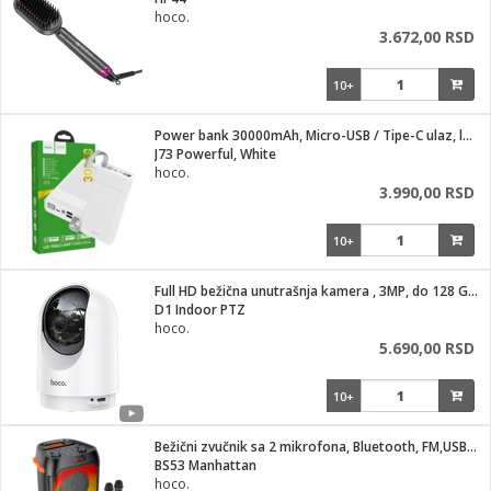
i
hoco.
3.672,00 RSD
10+
Power bank 30000mAh, Micro-USB / Tipe-C ulaz, lampa
J73 Powerful, White
hoco.
3.990,00 RSD
10+
Full HD bežična unutrašnja kamera , 3MP, do 128 Gb kartica
D1 Indoor PTZ
hoco.
5.690,00 RSD
10+
Bežični zvučnik sa 2 mikrofona, Bluetooth, FM,USB,AUX
BS53 Manhattan
hoco.