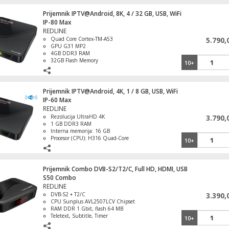
Prijemnik IPTV@Android, 8K, 4 / 32 GB, USB, WiFi
IP-80 Max
REDLINE
Quad Core Cortex-TM-A53
5.790,
GPU G31 MP2
4GB DDR3 RAM
32GB Flash Memory
10+
Prijemnik IPTV@Android, 4K, 1 / 8 GB, USB, WiFi
IP-60 Max
REDLINE
Rezolucija UltraHD 4K
3.790,
1 GB DDR3 RAM
Interna memorija: 16 GB
Procesor (CPU): H316 Quad-Core
10+
Cortex A7
HDMI 2.0, 4K 2K video izlaz
Prijemnik Combo DVB-S2/T2/C, Full HD, HDMI, USB
S50 Combo
REDLINE
DVB-S2 + T2/C
3.390,
CPU Sunplus AVL2507LCV Chipset
Daljinski upravljač za LG TV i SMART
RAM DDR 1 Gbit, flash 64 MB
prijemnik
Teletext, Subtitle, Timer
10+
HDMI, USB, RS232, AV izlaz ( 3.5