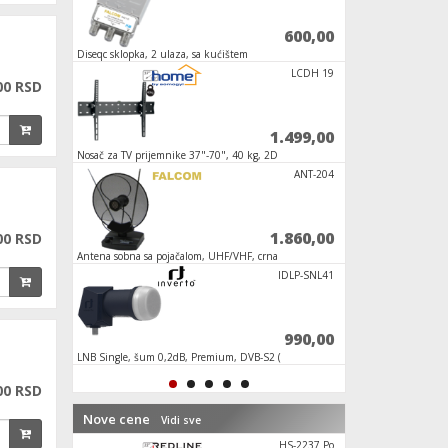
6.240,00
600,00
Diseqc sklopka, 2 ulaza, sa kućištem
Zamenski daljinski u
RC TCL/THO
LCDH 19
00 RSD
990,00
1.499,00
mnike
Nosač za TV prijemnike 37"-70", 40 kg, 2D
Zidni nosač 23"-55"
DTX-92F
ANT-204
6.699,00
1.860,00
00 RSD
,
Antena sobna sa pojačalom, UHF/VHF, crna
Antena Loga UHF 10 
13dB
X-FINDER 3
IDLP-SNL41
9.900,00
990,00
T2/C,
LNB Single, šum 0,2dB, Premium, DVB-S2 (
Daljinski upravljač 
HD - UHD )
00 RSD
Nove cene
Vidi sve
FZ 56
HS-2237 Po