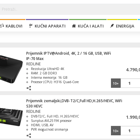
KABLOVI
KUĆNI APARATI
KUĆA I ALATI
ENERGIJA
Prijemnik IPTV@Android, 4K, 2 / 16 GB, USB, WiFi
IP-70 Max
REDLINE
Rezolucija UltraHD 4K
4.790,
RAM: 2 GB DDR3
Interna memorija: 16 GB
Procesor (CPU): H316 Quad-Core
10+
Cortex A7
HDMI 2.0, 4K 2K video izlaz
Prijemnik zemaljski,DVB-T2/C,Full HD,H.265/HEVC, WiFi
S30 HEVC
REDLINE
DVB-T2/C, Full HD, H.265/HEVC
1.990,
Sunplus AVL2519K procesor
HDMI, USB, AV
PVR mogućnost snimanja
10+