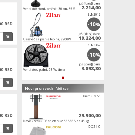
јoš {{dais}} dana
2.214,00
Ventilator stoni, prečnik 30 cm, 35 W
ZLN2013
-10
00 RSD
%
јoš {{dais}} dana
19.224,00
Usisavač za pranje tepiha, 2200W
ZLN2362
-10
%
јoš {{dais}} dana
3.898,80
00 RSD
Ventilator, podni, 75 W, timer
Novi proizvodi
Vidi sve
RC LG Smar
Premium 55
990,00
29.900,00
00 RSD
Nosač / stalak TV prijemnike 55"-86", do 45 kg
Baterija za merni in
P-58 L700
DQ21-O