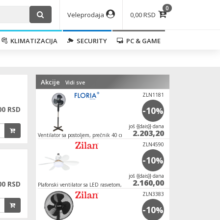
0
Veleprodaja
0,00 RSD
KLIMATIZACIJA
SECURITY
PC & GAME
Akcije
Vidi sve
ZLN1181
00 RSD
-10
%
јoš {{dais}} dana
2.203,20
Ventilator sa postoljem, prečnik 40 cm, 40 W,
crne boje
ZLN4590
-10
%
јoš {{dais}} dana
2.160,00
00 RSD
Plafonski ventilator sa LED rasvetom, E27, 15W
ZLN3383
-10
%