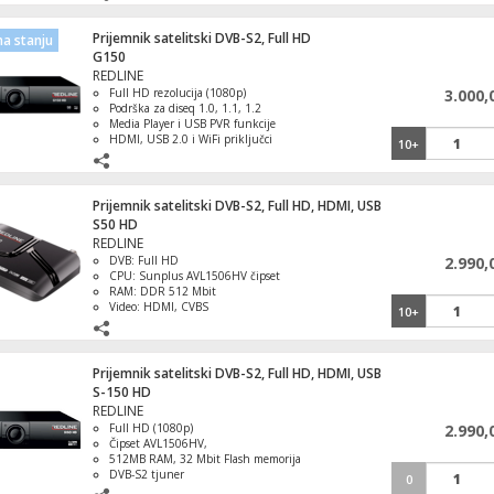
mm)
Prijemnik satelitski DVB-S2, Full HD
a stanju
G150
Antena Uni GSM 700-2700MHz, 9-11dBi
REDLINE
Full HD rezolucija (1080p)
3.000,
Podrška za diseq 1.0, 1.1, 1.2
Media Player i USB PVR funkcije
HDMI, USB 2.0 i WiFi priključci
10+
Nadogradnja software-a preko USB ili
OTA.
Daljinski upravljač za Thomson TV prije
Prijemnik satelitski DVB-S2, Full HD, HDMI, USB
S50 HD
REDLINE
DVB: Full HD
2.990,
CPU: Sunplus AVL1506HV čipset
Antena UHF, 92 elementa, F/B ratio 30db
RAM: DDR 512 Mbit
dužina 237cm
Video: HDMI, CVBS
10+
Ažuriranje: FTP, Online, TKGS
3
Prijemnik satelitski DVB-S2, Full HD, HDMI, USB
S-150 HD
Instrument merni,profi,7" LCD , DVB-S2/
REDLINE
H.256
Full HD (1080p)
2.990,
Čipset AVL1506HV,
512MB RAM, 32 Mbit Flash memorija
DVB-S2 tjuner
0