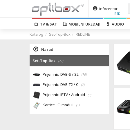
Infocentar
RSD
TV & SAT
MOBILNI UREĐAJI
AUDIO
Katalog
Set-Top-Box
REDLINE
Nazad
Set-Top-Box
(27)
Prijemnici DVB-S / S2
(10)
Prijemnici DVB-T2 / C
(7)
Prijemnici IPTV / Android
(9)
Kartice i CI moduli
(1)