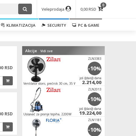
0
Veleprodaja
0,00 RSD
KLIMATIZACIJA
SECURITY
PC & GAME
Akcije
Vidi sve
ZLN3383
00 RSD
-10
%
јoš {{dais}} dana
2.214,00
Ventilator stoni, prečnik 30 cm, 35 W
ZLN2013
-10
%
јoš {{dais}} dana
19.224,00
00 RSD
Usisavač za pranje tepiha, 2200W
ZLN1181
-10
%