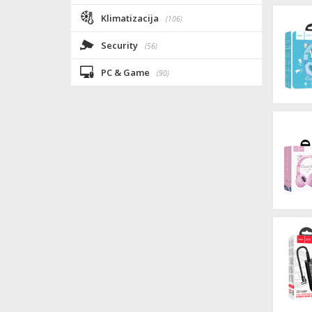
Klimatizacija
(106)
Security
(56)
PC & Game
(90)