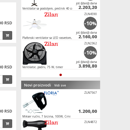
јoš {{dais}} dana
2.203,20
Ventilator sa postoljem, prečnik 40 cm, 40 W,
crne boje
ZLN4590
-10
00 RSD
%
јoš {{dais}} dana
2.160,00
Plafonski ventilator sa LED rasvetom, E27, 15W
ZLN2362
-10
%
јoš {{dais}} dana
3.898,80
00 RSD
Ventilator, podni, 75 W, timer
Novi proizvodi
Vidi sve
BNC-CH
ZLN7567
180,00
1.200,00
00 RSD
Mikser ručni, 7 brzina, 100W, Crni
Fen za kosu, 2000 W 
ZLN1160
ZLN4872