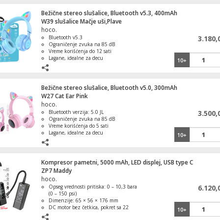
Bežične stereo slušalice, Bluetooth v5.3, 400mAh
W39 slušalice Mačje uši,Plave
hoco.
Bluetooth v5.3
3.180,
Ograničenje zvuka na 85 dB
Vreme korišćenja do 12 sati
Lagane, idealne za decu
10+
Estetski privlačan dizajn sa mačjim
ušima
Bežične stereo slušalice, Bluetooth v5.0, 300mAh
W27 Cat Ear Pink
hoco.
Bluetooth verzija: 5.0 JL
3.500,
Ograničenje zvuka na 85 dB
Vreme korišćenja do 5 sati
Lagane, idealne za decu
10+
Estetski privlačan dizajn sa mačjim
ušima
Kompresor pametni, 5000 mAh, LED displej, USB type C
ZP7 Maddy
hoco.
Opseg vrednosti pritiska: 0 – 10,3 bara
6.120,
(0 – 150 psi)
BNC na činč adapter, 1 kom.
Dimenzije: 65 × 56 × 176 mm
DC motor bez četkica, pokret sa 22
10+
cilindra