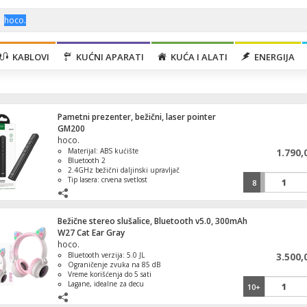
KABLOVI
KUĆNI APARATI
KUĆA I ALATI
ENERGIJA
Pametni prezenter, bežični, laser pointer
GM200
hoco.
Materijal: ABS kućište
1.790,
Bluetooth 2
2.4GHz bežični daljinski upravljač
Tip lasera: crvena svetlost
8
Bežične stereo slušalice, Bluetooth v5.0, 300mAh
W27 Cat Ear Gray
hoco.
Bluetooth verzija: 5.0 JL
3.500,
Ograničenje zvuka na 85 dB
Vreme korišćenja do 5 sati
Lagane, idealne za decu
10+
Estetski privlačan dizajn sa mačjim
ušima