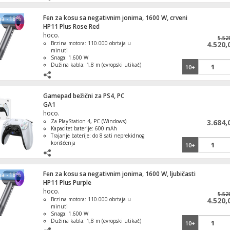
Ugrađena baterijska lampa sa SOS
funkcijom
Fen za kosu sa negativnim jonima, 1600 W, crveni
na -18%
HP11 Plus Rose Red
Mini hladnjak, prenosni, hlađenje/grejan
hoco.
l., 12V/220V
5.52
Brzina motora: 110.000 obrtaja u
4.520,
minuti
Snaga: 1.600 W
Dužina kabla: 1,8 m (evropski utikač)
10+
Tehnologija jonizacije: 620 miliona
negativnih jona
Konektor F-ženski na RF muški, ugaoni, 
kom
Gamepad bežični za PS4, PC
GA1
hoco.
Za PlayStation 4, PC (Windows)
3.684,
Kapacitet baterije: 600 mAh
Telefonski kabel sa konektorima, dužina 
Trajanje baterije: do 8 sati neprekidnog
metara
korišćenja
10+
Dvostruka vibracija (dinamički
povratni efekat)
Fen za kosu sa negativnim jonima, 1600 W, ljubičasti
na -18%
HP11 Plus Purple
Pametan sat, 1.3" ekran, multi sport,
hoco.
Bluetooth
5.52
Brzina motora: 110.000 obrtaja u
4.520,
minuti
Snaga: 1.600 W
Dužina kabla: 1,8 m (evropski utikač)
10+
Tehnologija jonizacije: 620 miliona