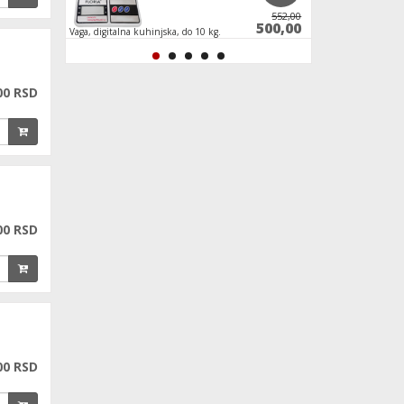
13.800,00
552,00
2.800,00
500,00
Vaga, digitalna kuhinjska, do 10 kg.
Vaga staklena, digita
00 RSD
00 RSD
00 RSD