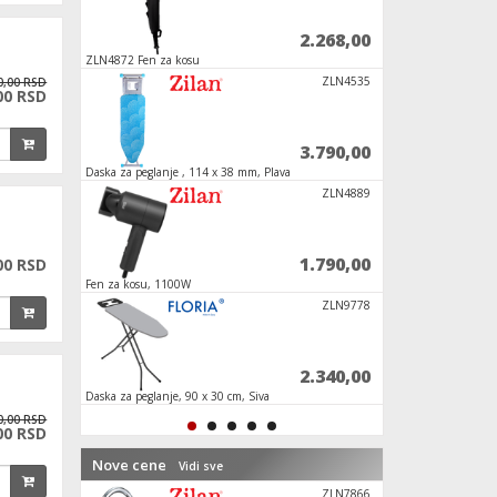
5.520,00
2.268,00
je, 4
ZLN4872 Fen za kosu
Fen za kosu, 850 W
FPM/40 ANG
ZLN4535
0,00 RSD
00 RSD
1.788,00
3.790,00
40
Daska za peglanje , 114 x 38 mm, Plava
Pegla na paru, 2200
TC/7,5
ZLN4889
216,00
1.790,00
00 RSD
7.5
Fen za kosu, 1100W
Daska za peglanje, 1
M35 Elite
ZLN9778
5.400,00
2.340,00
Daska za peglanje, 90 x 30 cm, Siva
Daska za peglanje, s
0,00 RSD
00 RSD
Nove cene
Vidi sve
DV100
ZLN7866