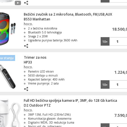
Skladištenje: podržava do 128GB u TF
kartici
1
Space M10 Pro
Bežični zvučnik sa 2 mikrofona, Bluetooth, FM,USB,AUX
BS53 Manhattan
hoco.
2 x bežična mikrofona
18.500,
Bluetooth 5.0 tehnologija
Snaga 2 x 20W
Ugrađena punjiva baterija 3600 mAh
10+
Kompatibilan sa svim uređajima sa
Bluetoothom
Trimer za nos
a stanju
HP33
hoco.
Pametni LED ekran
1.224,
5650 obrtaja u minuti
Kapacitet baterije: 400 mAh
Vreme punjenja: 2 sata
10+
Full HD bežična spoljnja kamera IP, 3MP, do 128 Gb kartica
D2 Outdoor PTZ
hoco.
3MP 13M, Full HD (2304x1296)
7.590,
Komunikacija glasom: dvosmerna
Digitalni WDR, 3D redukcija šuma
Noćni vid: da, infracrveni