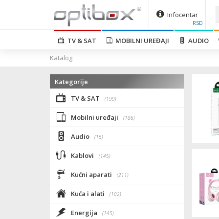
Infocentar
RSD
TV & SAT
MOBILNI UREĐAJI
AUDIO
Katalog
Kategorije
TV & SAT
(199)
Mobilni uređaji
(186)
Audio
(15)
Kablovi
(145)
Kućni aparati
(211)
Kuća i alati
(102)
Energija
(145)