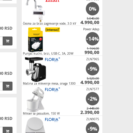
-33
0
%
%
5.990,00
5.040,00
3.990,00
4.990,00
i,
Česma za brzo zagrevanje vode, 3.0 kW
Aparat za led - Ledo
00 RSD
T-3000
Power Adap
-4
-14
%
%
2.199,00
1.164,00
2.099,00
990,00
Punjač kućni, brzi, USB-C, 3A, 20W
Fen za kosu, 1100W
NOTEBOOK B
ZLN7965
-4
-9
%
%
00 RSD
3.672,00
5.520,00
3.504,00
4.990,00
Mašina za mlevenje mesa, snaga 1300 W
Mini frižider, prenosn
12V/220V
NOTEBOOK B
ZLN7577
-5
-2
%
%
1.620,00
2.448,00
1.524,00
2.390,00
Mikser sa posudom, 150 W
Friteza na vruć vazd
00 RSD
6,5L - crna
Space M10
ZLN9075
-7
-9
%
%