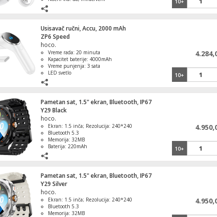
10+
Skladištenje: podržava do 128GB u TF
kartici
Usisavač ručni, Accu, 2000 mAh
ZP6 Speed
hoco.
Vreme rada: 20 minuta
4.284,
Kapacitet baterije: 4000mAh
Vreme punjenja: 3 sata
LED svetlo
10+
Pametan sat, 1.5" ekran, Bluetooth, IP67
Y29 Black
hoco.
Ekran: 1.5 inča; Rezolucija: 240*240
4.950,
Bluetooth 5.3
Memorija: 32MB
Baterija: 220mAh
10+
Pametan sat, 1.5" ekran, Bluetooth, IP67
Y29 Silver
hoco.
Ekran: 1.5 inča; Rezolucija: 240*240
4.950,
Bluetooth 5.3
Memorija: 32MB