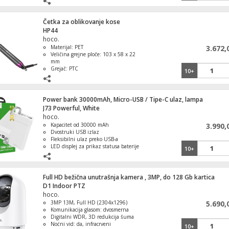
negativnih jona
Četka za oblikovanje kose
HP44
hoco.
Sportska kamera, 2" IPS LCD, FullHD, WiF
Materijal: PET
3.672,
microSD
Veličina grejne ploče: 103 x 58 x 22
mm
Grejač: PTC
10+
Temperatura: 120–220°C (razlika
±10°C)
Memorija temperature: da
Prijemnik zemaljski, DVB-T/T2/C, HEVC,
Power bank 30000mAh, Micro-USB / Tipe-C ulaz, lampa
HDMI, USB
J73 Powerful, White
hoco.
Kapacitet od 30000 mAh
3.990,
Dvostruki USB izlaz
Fleksibilni ulaz preko USB-a
Torba za laptop 15.6"
LED displej za prikaz statusa baterije
10+
Lampa kao dodatna funkcija
Full HD bežična unutrašnja kamera , 3MP, do 128 Gb kartica
D1 Indoor PTZ
hoco.
Torba za laptop 15,6"
3MP 13M, Full HD (2304x1296)
5.690,
Komunikacija glasom: dvosmerna
Digitalni WDR, 3D redukcija šuma
Noćni vid: da, infracrveni
10+