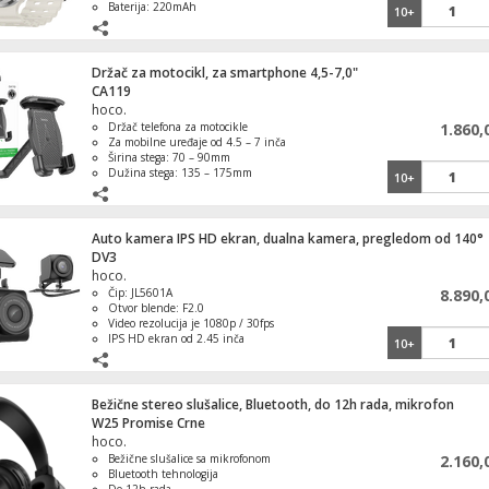
Baterija: 220mAh
10+
Držač za motocikl, za smartphone 4,5-7,0"
CA119
hoco.
Držač telefona za motocikle
1.860,
Za mobilne uređaje od 4.5 – 7 inča
Širina stega: 70 – 90mm
Dužina stega: 135 – 175mm
10+
Mesto montaže: retrovizor motocikla
Auto kamera IPS HD ekran, dualna kamera, pregledom od 140°
DV3
hoco.
Čip: JL5601A
8.890,
Otvor blende: F2.0
Video rezolucija je 1080p / 30fps
IPS HD ekran od 2.45 inča
10+
Senzor: GC2053, 2 miliona piksela
Bežične stereo slušalice, Bluetooth, do 12h rada, mikrofon
W25 Promise Crne
hoco.
Bežične slušalice sa mikrofonom
2.160,
Bluetooth tehnologija