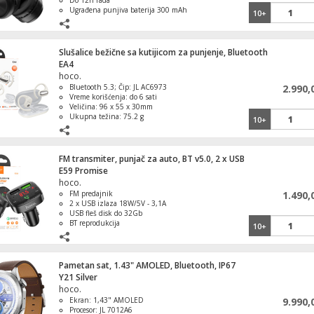
Do 12h rada
Ugrađena punjiva baterija 300 mAh
10+
Dimenzije 180 x 150 x 70 mm
Slušalice bežične sa kutijicom za punjenje, Bluetooth
EA4
hoco.
Bluetooth 5.3; Čip: JL AC6973
2.990,
Vreme korišćenja: do 6 sati
Veličina: 96 x 55 x 30mm
Ukupna težina: 75.2 g
10+
FM transmiter, punjač za auto, BT v5.0, 2 x USB
E59 Promise
hoco.
FM predajnik
1.490,
2 x USB izlaza 18W/5V - 3,1A
USB fleš disk do 32Gb
BT reprodukcija
10+
Pametan sat, 1.43" AMOLED, Bluetooth, IP67
Y21 Silver
hoco.
Ekran: 1,43" AMOLED
9.990,
Procesor: JL 7012A6