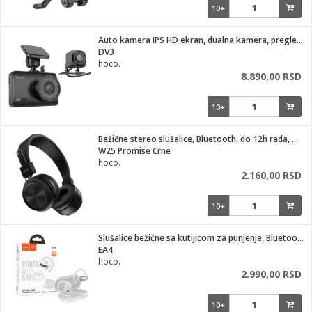
10+
Auto kamera IPS HD ekran, dualna kamera, pregledom od 140°
DV3
hoco.
8.890,00 RSD
10+
Bežične stereo slušalice, Bluetooth, do 12h rada, mikrofon
W25 Promise Crne
hoco.
2.160,00 RSD
10+
Slušalice bežične sa kutijicom za punjenje, Bluetooth
EA4
hoco.
2.990,00 RSD
10+