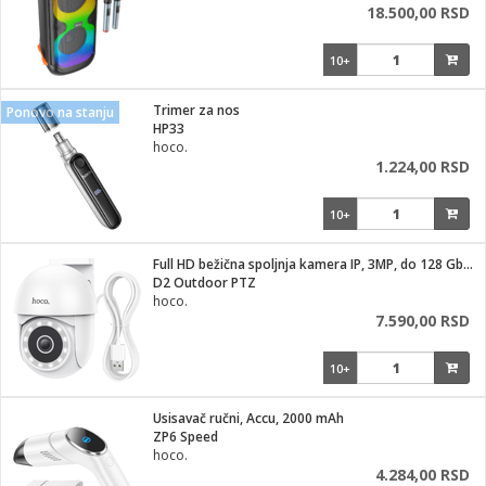
18.500,00 RSD
10+
Trimer za nos
Ponovo na stanju
HP33
hoco.
1.224,00 RSD
10+
Full HD bežična spoljnja kamera IP, 3MP, do 128 Gb kartica
D2 Outdoor PTZ
hoco.
7.590,00 RSD
10+
Usisavač ručni, Accu, 2000 mAh
ZP6 Speed
hoco.
4.284,00 RSD