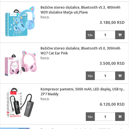
i
lušalice
Bežične stereo slušalice, Bluetooth v5.3, 400mAh
kupatila
električne brave
ik
W39 slušalice Mačje uši,Plave
e namene
ji i oprema
hoco.
ije
3.180,00 RSD
erije
prema
10+
 oprema
trošni materijal
hinjski pribor
te
eđaje
etar
odaci
ene
i
nderi
Bežične stereo slušalice, Bluetooth v5.0, 300mAh
je mesa
W27 Cat Ear Pink
let
hoco.
vazduha
3.500,00 RSD
anje
l
o kafu
sat
10+
 noževe
 Čistači
oprema
pretvaraći
 dodatna oprema
Kompresor pametni, 5000 mAh, LED displej, USB type C
dodaci
ZP7 Maddy
jal
hoco.
6.120,00 RSD
Zabava
i
mari i kutije
la/ostalo
10+
/čistače