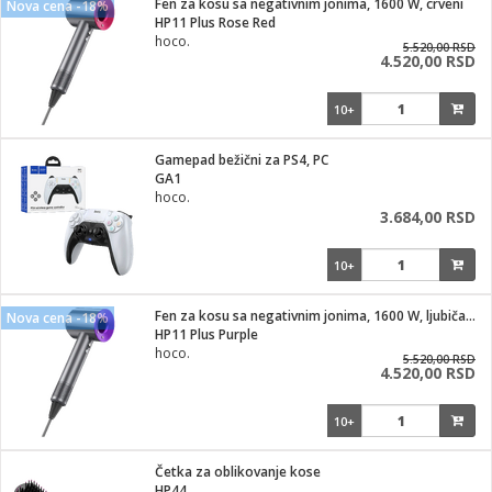
Fen za kosu sa negativnim jonima, 1600 W, crveni
Nova cena -18%
HP11 Plus Rose Red
ka
hoco.
5.520,00 RSD
4.520,00 RSD
10+
/Vitrine
Gamepad bežični za PS4, PC
GA1
hoco.
3.684,00 RSD
veša
10+
Fen za kosu sa negativnim jonima, 1600 W, ljubičasti
Nova cena -18%
HP11 Plus Purple
ravlje
hoco.
5.520,00 RSD
4.520,00 RSD
i za kosu
10+
Četka za oblikovanje kose
HP44