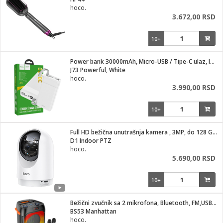
i
hoco.
3.672,00 RSD
10+
Power bank 30000mAh, Micro-USB / Tipe-C ulaz, lampa
J73 Powerful, White
hoco.
3.990,00 RSD
10+
Full HD bežična unutrašnja kamera , 3MP, do 128 Gb kartica
D1 Indoor PTZ
hoco.
5.690,00 RSD
10+
Bežični zvučnik sa 2 mikrofona, Bluetooth, FM,USB,AUX
BS53 Manhattan
hoco.