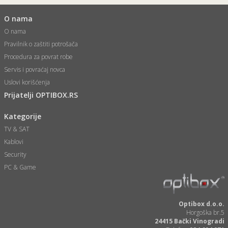
O nama
O nama
Pravilnik o zaštiti potrošača
Procedura za povrat robe
Servis i povraćaj novca
Uslovi korišćenja
Prijatelji OPTIBOX.RS
Kategorije
TV & SAT
Kablovi
Security
PC & Game
Optibox d.o.o.
Horgoška br.5
24415 Bački Vinogradi