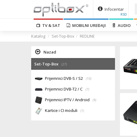
Infocentar
RSD
TV & SAT
MOBILNI UREĐAJI
AUDIO
Katalog
Set-Top-Box
REDLINE
Nazad
Set-Top-Box
(27)
Prijemnici DVB-S / S2
(10)
Prijemnici DVB-T2 / C
(7)
Prijemnici IPTV / Android
(9)
Kartice i CI moduli
(1)