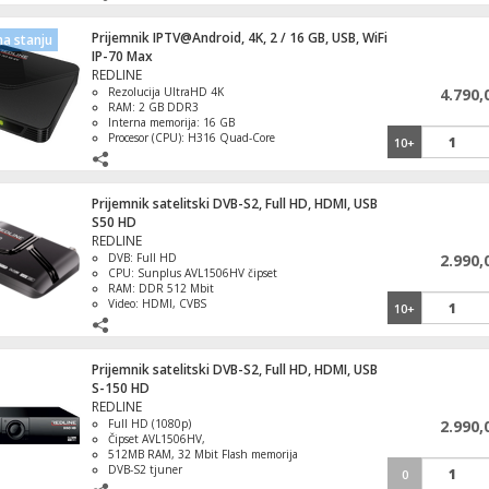
OTA.
Prijemnik IPTV@Android, 4K, 2 / 16 GB, USB, WiFi
a stanju
IP-70 Max
Antena Uni GSM 700-2700MHz, 9-11dBi
REDLINE
Rezolucija UltraHD 4K
4.790,
RAM: 2 GB DDR3
Interna memorija: 16 GB
Procesor (CPU): H316 Quad-Core
10+
Cortex A7
HDMI 2.0, 4K 2K video izlaz
Pojačalo DTX/TRIPLEX
Prijemnik satelitski DVB-S2, Full HD, HDMI, USB
S50 HD
REDLINE
DVB: Full HD
2.990,
CPU: Sunplus AVL1506HV čipset
Daljinski upravljač za Telefunken TV
RAM: DDR 512 Mbit
prijemnike
Video: HDMI, CVBS
10+
Ažuriranje: FTP, Online, TKGS
Prijemnik satelitski DVB-S2, Full HD, HDMI, USB
S-150 HD
Nosač 3 LNB-a, univerzalni, metalni, za
REDLINE
Gibertini, Mađaricu
Full HD (1080p)
2.990,
Čipset AVL1506HV,
512MB RAM, 32 Mbit Flash memorija
DVB-S2 tjuner
0