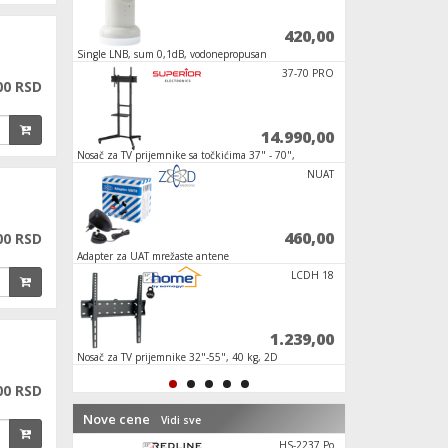
6.240,00
420,00
Single LNB, sum 0,1dB, vodonepropusan
Daljinski upravljač 
Pojačalo D
37-70 PRO
00 RSD
1.100,00
14.990,00
Nosač za TV prijemnike sa točkićima 37" - 70",
Antena Loga UHF, d
do 50 kg
RC TELEFUN
NUAT
990,00
460,00
00 RSD
Adapter za UAT mrežaste antene
Distributivno pojača
pojasom
MH3 G
LCDH 18
720,00
1.239,00
Nosač za TV prijemnike 32"-55", 40 kg, 2D
Daljinski upravljač, 
00 RSD
Nove cene
Vidi sve
FZ 56
HS-2237 Po