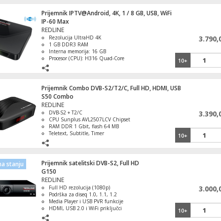
Prijemnik IPTV@Android, 4K, 1 / 8 GB, USB, WiFi
IP-60 Max
REDLINE
Rezolucija UltraHD 4K
3.790,
1 GB DDR3 RAM
Interna memorija: 16 GB
Procesor (CPU): H316 Quad-Core
10+
Cortex A7
HDMI 2.0, 4K 2K video izlaz
Prijemnik Combo DVB-S2/T2/C, Full HD, HDMI, USB
S50 Combo
REDLINE
DVB-S2 + T2/C
3.390,
CPU Sunplus AVL2507LCV Chipset
RAM DDR 1 Gbit, flash 64 MB
Teletext, Subtitle, Timer
10+
HDMI, USB, RS232, AV izlaz ( 3.5
mm)
Prijemnik satelitski DVB-S2, Full HD
a stanju
G150
REDLINE
Full HD rezolucija (1080p)
3.000,
Podrška za diseq 1.0, 1.1, 1.2
Daljinski upravljač za Samsung TV
Media Player i USB PVR funkcije
HDMI, USB 2.0 i WiFi priključci
10+
Nadogradnja software-a preko USB ili