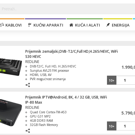
KABLOVI
KUĆNI APARATI
KUĆA I ALATI
ENERGIJA
Prijemnik zemaljski,DVB-T2/C,Full HD,H.265/HEVC, WiFi
S30 HEVC
REDLINE
DVB-T2/C, Full HD, H.265/HEVC
1.990,
Sunplus AVL2519K procesor
HDMI, USB, AV
PVR mogućnost snimanja
10+
Prijemnik IPTV@Android, 8K, 4 / 32 GB, USB, WiFi
IP-80 Max
REDLINE
Quad Core Cortex-TM-A53
5.790,
GPU G31 MP2
4GB DDR3 RAM
32GB Flash Memory
10+