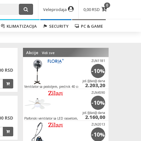
0
Veleprodaja
0,00 RSD
KLIMATIZACIJA
SECURITY
PC & GAME
Akcije
Vidi sve
ZLN1181
00 RSD
-10
%
јoš {{dais}} dana
2.203,20
Ventilator sa postoljem, prečnik 40 cm, 40 W,
crne boje
ZLN4590
-10
%
јoš {{dais}} dana
2.160,00
00 RSD
Plafonski ventilator sa LED rasvetom, E27, 15W
ZLN2013
-10
%