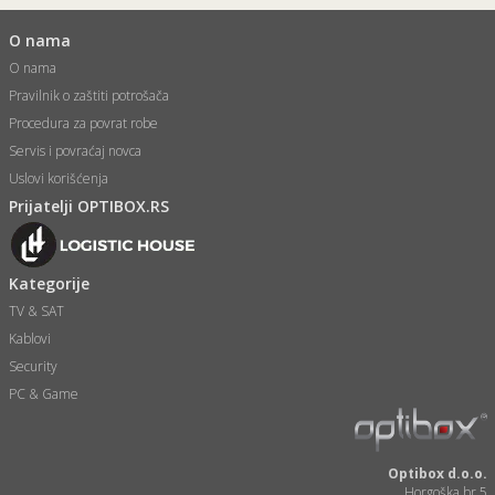
O nama
O nama
Pravilnik o zaštiti potrošača
Procedura za povrat robe
Servis i povraćaj novca
Uslovi korišćenja
Prijatelji OPTIBOX.RS
Kategorije
TV & SAT
Kablovi
Security
PC & Game
Optibox d.o.o.
Horgoška br.5