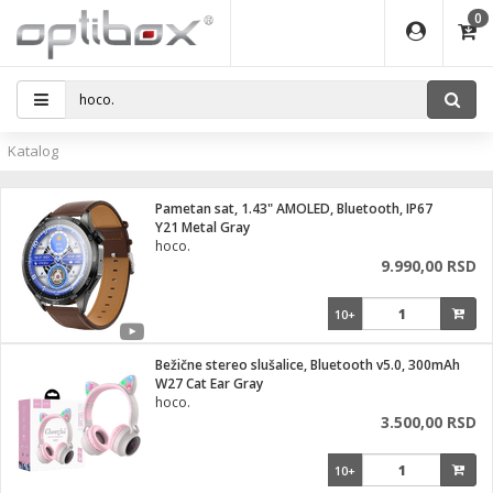
0
EĐAJI
ATI
I
IJA
i oprema
eđaji
ka
rane
i pribor
r - Analogija
Katalog
efoni
a svetla
 BULLET
čni)
i
- DOME
laptop
Pametan sat, 1.43" AMOLED, Bluetooth, IP67
a grla
a
r - IP
Y21 Metal Gray
hoco.
essional
deo
9.990,00 RSD
x
lati i pribor
lovi
ači
10+
ere
S2
i
e
 C
jenje
kuću
Bežične stereo slušalice, Bluetooth v5.0, 300mAh
ndroid
a IP kamere
W27 Cat Ear Gray
hoco.
el., table
 stanice
3.500,00 RSD
 hrane
glodare
jeći
skladištenje
10+
aparati