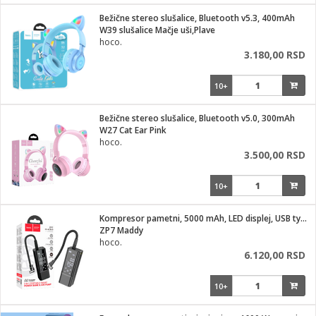
i
lušalice
Bežične stereo slušalice, Bluetooth v5.3, 400mAh
kupatila
električne brave
ik
W39 slušalice Mačje uši,Plave
e namene
ji i oprema
hoco.
ije
3.180,00 RSD
erije
prema
10+
 oprema
trošni materijal
hinjski pribor
te
eđaje
etar
odaci
ene
i
nderi
Bežične stereo slušalice, Bluetooth v5.0, 300mAh
je mesa
W27 Cat Ear Pink
let
hoco.
vazduha
3.500,00 RSD
anje
l
o kafu
sat
10+
 noževe
 Čistači
oprema
pretvaraći
 dodatna oprema
Kompresor pametni, 5000 mAh, LED displej, USB type C
dodaci
ZP7 Maddy
jal
hoco.
6.120,00 RSD
Zabava
i
mari i kutije
la/ostalo
10+
/čistače