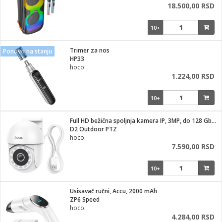
18.500,00 RSD
10+
Trimer za nos
Ponovo na stanju
HP33
hoco.
1.224,00 RSD
10+
Full HD bežična spoljnja kamera IP, 3MP, do 128 Gb kartica
D2 Outdoor PTZ
hoco.
7.590,00 RSD
10+
Usisavač ručni, Accu, 2000 mAh
ZP6 Speed
hoco.
4.284,00 RSD