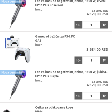
Fen za kosu sa negativnim jonima, 1600 W, crveni
Nova cena -18%
HP11 Plus Rose Red
ka
hoco.
5.520,00 RSD
4.520,00 RSD
10+
/Vitrine
Gamepad bežični za PS4, PC
GA1
hoco.
3.684,00 RSD
veša
10+
Fen za kosu sa negativnim jonima, 1600 W, ljubičasti
Nova cena -18%
HP11 Plus Purple
ravlje
hoco.
5.520,00 RSD
4.520,00 RSD
i za kosu
10+
Četka za oblikovanje kose
HP44