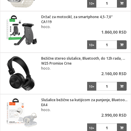
10+
Držač za motocikl, za smartphone 4,5-7,0"
CA119
hoco.
1.860,00 RSD
10+
Bežične stereo slušalice, Bluetooth, do 12h rada, mikrofon
W25 Promise Crne
hoco.
2.160,00 RSD
10+
Slušalice bežične sa kutijicom za punjenje, Bluetooth
EA4
hoco.
2.990,00 RSD
10+