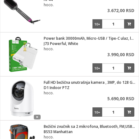
i
hoco.
3.672,00 RSD
10+
Power bank 30000mAh, Micro-USB / Tipe-C ulaz, lampa
J73 Powerful, White
hoco.
3.990,00 RSD
10+
Full HD bežična unutrašnja kamera , 3MP, do 128 Gb kartica
D1 Indoor PTZ
hoco.
5.690,00 RSD
10+
Bežični zvučnik sa 2 mikrofona, Bluetooth, FM,USB,AUX
BS53 Manhattan
hoco.