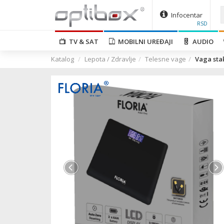
Infocentar
RSD
TV & SAT
MOBILNI UREĐAJI
AUDIO
Katalog
Lepota / Zdravlje
Telesne vage
Vaga stak