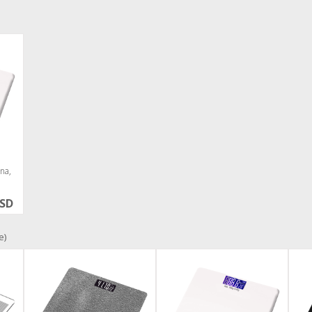
lna,
RSD
e)