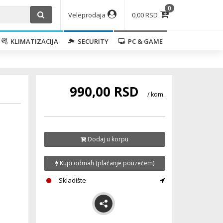
0
Veleprodaja
0,00 RSD
KLIMATIZACIJA
SECURITY
PC & GAME
990,00 RSD
/ kom.
Dodaj u korpu
Kupi odmah (plaćanje pouzećem)
Skladište