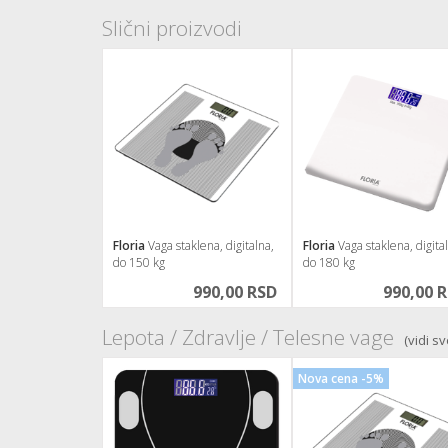
Slični proizvodi
Floria
Vaga staklena, digitalna,
Floria
Vaga staklena, digita
do 150 kg
do 180 kg
990,00 RSD
990,00 
Lepota / Zdravlje / Telesne vage
(vidi sv
Nova cena -5%