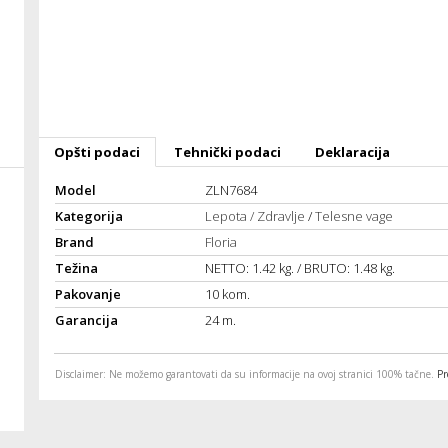
Opšti podaci
Tehnički podaci
Deklaracija
Model
ZLN7684
Kategorija
Lepota / Zdravlje
/
Telesne vage
Brand
Floria
Težina
NETTO: 1.42 kg. / BRUTO: 1.48 kg.
Pakovanje
10 kom.
Garancija
24 m.
Disclaimer
: Ne možemo garantovati da su informacije na ovoj stranici 100% tačne.
Pr