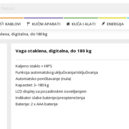
KABLOVI
KUĆNI APARATI
KUĆA I ALATI
ENERGIJA
lena, digitalna, do 180 kg
Vaga staklena, digitalna, do 180 kg
Kaljeno staklo + HIPS
Funkcija automatskog uključivanja/isključivanja
Automatsko poništavanje (nula)
Kapacitet: 3–180 kg
LCD displej sa pozadinskim osvetljenjem
Indikator slabe baterije/preopterećenja
Baterije: 2 x AAA baterije