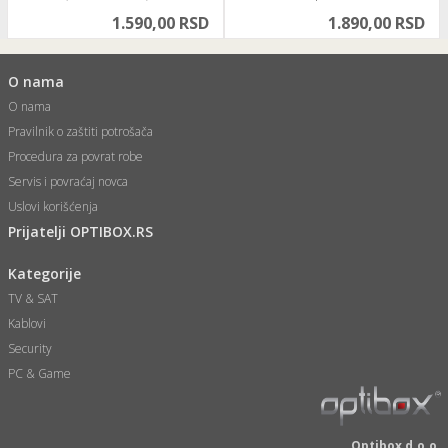
adapterom
1.590,00 RSD
1.890,00 RSD
O nama
O nama
Pravilnik o zaštiti potrošača
Procedura za povrat robe
Servis i povraćaj novca
Uslovi korišćenja
Prijatelji OPTIBOX.RS
Kategorije
TV & SAT
Kablovi
Security
PC & Game
Optibox d.o.o.