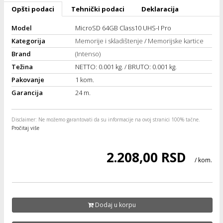
Opšti podaci
Tehnički podaci
Deklaracija
ka
Model
MicroSD 64GB Class10 UHS-I Pro
Kategorija
Memorije i skladištenje
/
Memorijske kartice
/Vitrine
Brand
(Intenso)
Težina
NETTO: 0.001 kg. / BRUTO: 0.001 kg.
Pakovanje
1 kom.
Garancija
24 m.
veša
Disclaimer
: Ne možemo garantovati da su informacije na ovoj stranici 100% tačne.
Pročitaj više
ravlje
2.208,00 RSD
/ kom.
i za kosu
Dodaj u korpu