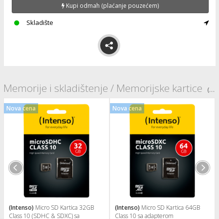
i
Kupi odmah (plaćanje pouzećem)
Skladište
Memorije i skladištenje / Memorijske kartice
(vidi sve)
Nova cena
Nova cena
(Intenso)
Micro SD Kartica 32GB
(Intenso)
Micro SD Kartica 64GB
Class 10 (SDHC & SDXC) sa
Class 10 sa adapterom