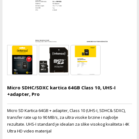
i
lušalice
kupatila
električne brave
ik
e namene
ji i oprema
ije
erije
prema
 oprema
trošni materijal
hinjski pribor
te
eđaje
etar
odaci
ene
i
nderi
je mesa
let
vazduha
anje
l
o kafu
sat
 noževe
Micro SDHC/SDXC kartica 64GB Class 10, UHS-I
 Čistači
oprema
pretvaraći
 dodatna oprema
+adapter, Pro
dodaci
jal
Micro SD Kartica 64GB + adapter, Class 10 (UHS-I, SDHC& SDXC),
Zabava
transfer rate up to 90 MB/s, za ultra visoke brzine i najbolje
i
mari i kutije
rezultate. UHS-I standard je idealan za slike visokog kvaliteta i 4K
la/ostalo
Ultra HD video materijal
/čistače