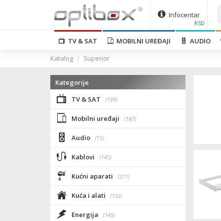
Infocentar
RSD
TV & SAT
MOBILNI UREĐAJI
AUDIO
Katalog
Superior
Kategorije
TV & SAT
(199)
Mobilni uređaji
(187)
Audio
(15)
Kablovi
(145)
Kućni aparati
(211)
Kuća i alati
(102)
Energija
(145)