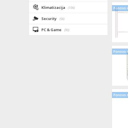
Klimatizacija
(106)
Ponovo n
Security
(56)
PC & Game
(90)
Ponovo n
Ponovo n