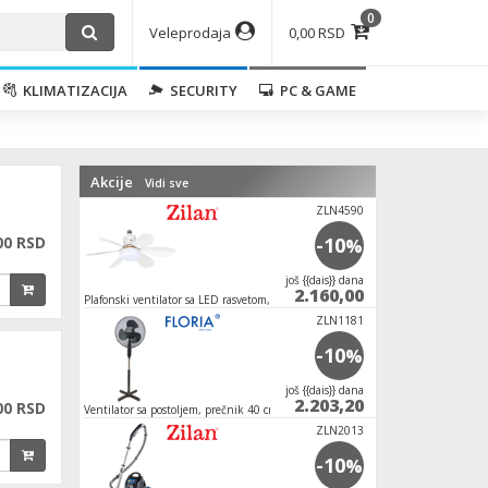
0
Veleprodaja
0,00 RSD
KLIMATIZACIJA
SECURITY
PC & GAME
Akcije
Vidi sve
ZLN4590
00 RSD
-10
%
јoš {{dais}} dana
2.160,00
Plafonski ventilator sa LED rasvetom, E27, 15W
ZLN1181
-10
%
јoš {{dais}} dana
2.203,20
00 RSD
Ventilator sa postoljem, prečnik 40 cm, 40 W,
crne boje
ZLN2013
-10
%