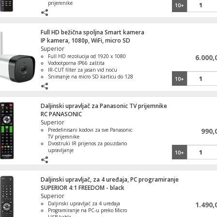
prijemnike
10+
Dvostruki IR prenos za brzo korišćenje
Koristi dve baterije AAA
Elegantan i modern dizajn
Full HD bežična spoljna Smart kamera
IP kamera, 1080p, WiFi, micro SD
Superior
Full HD rezolucija od 1920 x 1080
6.000,
Vodootporna IP66 zaštita
IR-CUT filter za jasan vid noću
Snimanje na micro SD karticu do 128
10+
GB
Aplikacija Smart Life za iOS i Android
Daljinski upravljač za Panasonic TV prijemnike
RC PANASONIC
Superior
Predefinisani kodovi za sve Panasonic
990,
TV prijemnike
Dvostruki IR prijenos za pouzdano
upravljanje
10+
Jednostavno korišćenje za praktičnost
Napajanje baterijama AAA x 2
Ergonomski dizajn za ugodno držanje
Daljinski upravljač, za 4 uređaja, PC programiranje
SUPERIOR 4:1 FREEDOM - black
Superior
Daljinski upravljač za 4 uređaja
1.490,
Programiranje na PC-u preko Micro