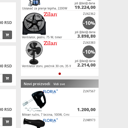
јoš {{dais}} dana
19.224,00
Usisavač za pranje tepiha, 2200W
ZLN2362
-10
00 RSD
%
јoš {{dais}} dana
3.898,80
Ventilator, podni, 75 W, timer
ZLN3383
-10
%
јoš {{dais}} dana
2.214,00
00 RSD
Ventilator stoni, prečnik 30 cm, 35 W
Novi proizvodi
Vidi sve
ZLN7567
ZLN4546
1.200,00
1.596,00
00 RSD
Daska za peglanje, stona, 90 x 33 cm
Ventilator stojeći
ZLN8973
ZLN4889