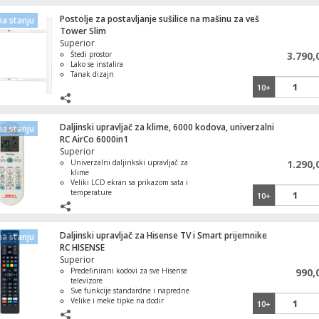
Postolje za postavljanje sušilice na mašinu za veš
a stanju
Tower Slim
Superior
Štedi prostor
3.790,
Lako se instalira
Tanak dizajn
10+
Daljinski upravljač za klime, 6000 kodova, univerzalni
a stanju
RC AirCo 6000in1
Superior
Univerzalni daljinkski upravljač za
1.290,
klime
Veliki LCD ekran sa prikazom sata i
temperature
10+
Podržava sve poznate brendove
6000 kodova
Jednostavno podešavanje
TV-43LTF02
Daljinski upravljač za Hisense TV i Smart prijemnike
a stanju
RC HISENSE
Superior
23.990,00
Predefinirani kodovi za sve Hisense
990,
televizore
Televizor Smart LED TV FullHD 43", Bluetooth
Mikser ručni, 7 brzina, 100W, Crni
Sve funkcije standardne i napredne
,WiFi
E19 Smart,
Velike i meke tipke na dodir
10+
Jednostavno napajanje baterijama