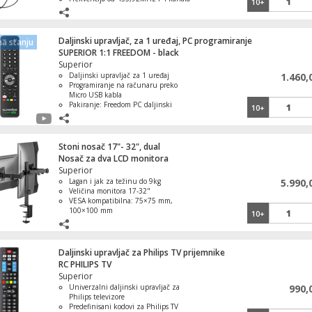
10+
Napajanje sa dve CR2025 litijumske
baterije
Pouzdanost i praktičnost Superior
brenda
Daljinski upravljač, za 1 uređaj, PC programiranje
a stanju
SUPERIOR 1:1 FREEDOM - black
Superior
Daljinski upravljač za 1 uređaj
1.460,
Programiranje na računaru preko
Micro USB kabla
Pakiranje: Freedom PC daljinski
10+
upravljač, Micro USB/USB kabel
Stoni nosač 17"- 32", dual
Nosač za dva LCD monitora
Superior
Lagan i jak za težinu do 9kg
5.990,
Veličina monitora 17-32"
VESA kompatibilna: 75×75 mm,
100×100 mm
10+
Daljinski upravljač za Philips TV prijemnike
RC PHILIPS TV
Superior
Univerzalni daljinski upravljač za
990,
Philips televizore
Predefinisani kodovi za Philips TV