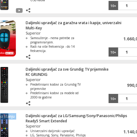
USB kabla
10+
Daljinski upravljač za garažna vrata i kapije, univerzalni
Multi-Key
Superior
Samoučenje - nema potrebe za
1.660,
programiranjem.
Radi na više frekvencija - do 14
frekvencija.
10+
Memorisanje 4 uređaja na 4 dugmeta.
Napajanje 2 x 3 V CR2016 baterije.
Univerzalni - zamenjuje daljinske
upravljače sa fiksnim kodovima.
Daljinski upravljač za sve Grundig TV prijemnike
RC GRUNDIG
Superior
Predefinisani kodovi za Grundig TV
990,
prijemnike
Predefinisani kodovi za modele od
2000-te godine
10+
Dvostruki IR prenos za pouzdanu
kontrolu
Napajanje baterija AAA x 2
Jednostavan za korišćenje i
Daljinski upravljač za LG/Samsung/Sony/Panasonic/Philips
a stanju
funkcionalan
Ready5 Smart Extended
Superior
Univerzalni daljinski upravljač
1.140,
LG, Samsung, Sony, Panasonic, Philips