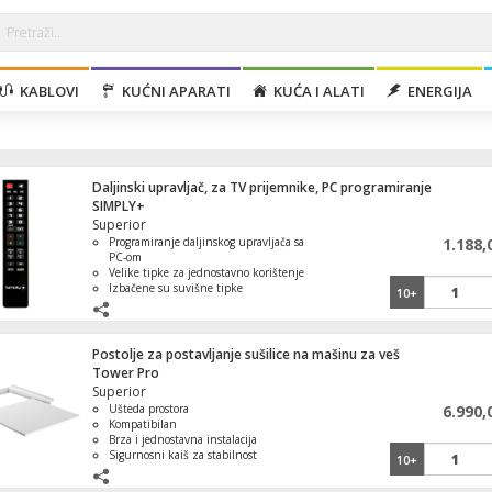
KABLOVI
KUĆNI APARATI
KUĆA I ALATI
ENERGIJA
Daljinski upravljač, za TV prijemnike, PC programiranje
SIMPLY+
Superior
Programiranje daljinskog upravljača sa
1.188,
PC-om
Velike tipke za jednostavno korištenje
Izbačene su suvišne tipke
10+
Prilagođeno za TV prijemnike
Programiranje za određen uređaj na
PC-u
Postolje za postavljanje sušilice na mašinu za veš
Tower Pro
Superior
Ušteda prostora
6.990,
Kompatibilan
Brza i jednostavna instalacija
Sigurnosni kaiš za stabilnost
10+
Maksimalna nosivost do 60 kg