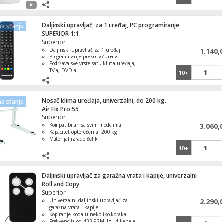
Ugao gledanja od 75° i Pan/Tilt ugao
13.800,00
Live video, snimanje, noćni način
12.800,00
rada, alarm
Space M10 Pro
Vaga, digitalna kuhinjska, do 10 kg.
Daljinski upravljač, za 1 uređaj, PC programiranje
a stanju
SUPERIOR 1:1
Superior
Daljinski upravljač za 1 uređaj
1.140,
Programiranje preko računara
Podržava sve vrste sat., klima uređaja,
TV-a, DVD-a
10+
Jednostavno programiranje
Kompatibilno sa programatorom
Nosač klima uređaja, univerzalni, do 200 kg.
a stanju
Air Fix Pro 55
Superior
Kompatibilan sa svim modelima
3.060,
Kapacitet opterećenja: 200 kg
Materijal izrade čelik
10+
Daljinski upravljač za garažna vrata i kapije, univerzalni
Roll and Copy
Superior
Univerzalni daljinski upravljač za
2.290,
garažna vrata i kapije
Kopiranje koda u nekoliko koraka
Frekvencija od 433,92MHz i 4 kanala