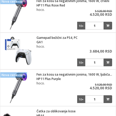
Fen za kosu sa negativnim jonima, 1600 W, crveni
Nova cena -18%
HP11 Plus Rose Red
ka
hoco.
5.520,00 RSD
4.520,00 RSD
10+
/Vitrine
Gamepad bežični za PS4, PC
GA1
hoco.
3.684,00 RSD
veša
10+
Fen za kosu sa negativnim jonima, 1600 W, ljubičasti
Nova cena -18%
HP11 Plus Purple
ravlje
hoco.
5.520,00 RSD
4.520,00 RSD
i za kosu
10+
Četka za oblikovanje kose
HP44