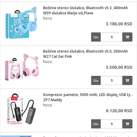
i
lušalice
Bežične stereo slušalice, Bluetooth v5.3, 400mAh
kupatila
električne brave
ik
W39 slušalice Mačje uši,Plave
e namene
ji i oprema
hoco.
ije
3.180,00 RSD
erije
prema
10+
 oprema
trošni materijal
hinjski pribor
te
eđaje
etar
odaci
ene
i
nderi
Bežične stereo slušalice, Bluetooth v5.0, 300mAh
je mesa
W27 Cat Ear Pink
let
hoco.
vazduha
3.500,00 RSD
anje
l
o kafu
sat
10+
 noževe
 Čistači
oprema
pretvaraći
 dodatna oprema
Kompresor pametni, 5000 mAh, LED displej, USB type C
dodaci
ZP7 Maddy
jal
hoco.
6.120,00 RSD
Zabava
i
mari i kutije
la/ostalo
10+
/čistače