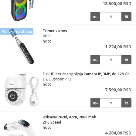
18.500,00 RSD
10+
Trimer za nos
Ponovo na stanju
HP33
hoco.
1.224,00 RSD
10+
Full HD bežična spoljnja kamera IP, 3MP, do 128 Gb kartica
D2 Outdoor PTZ
hoco.
7.590,00 RSD
10+
Usisavač ručni, Accu, 2000 mAh
ZP6 Speed
hoco.
4.284,00 RSD