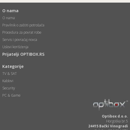
O nama
O nama
Pravilnik o zaštiti potrošača
Procedura za povrat robe
Servis i povraćaj novca
Uslovi korišćenja
Prijatelji OPTIBOX.RS
Kategorije
TV & SAT
Kablovi
Security
PC & Game
Optibox d.o.o.
Horgoška br.5
24415 Bački Vinogradi