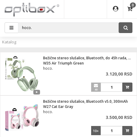
0
EĐAJI
ATI
I
IJA
i oprema
eđaji
ka
rane
i pribor
r - Analogija
Katalog
efoni
a svetla
 BULLET
čni)
i
- DOME
laptop
Bežične stereo slušalice, Bluetooth, do 45h rada, mikrofon
a grla
a
r - IP
W35 Air Triumph Green
hoco.
essional
deo
3.120,00 RSD
x
lati i pribor
lovi
ači
ere
S2
40
i
e
 C
jenje
kuću
Bežične stereo slušalice, Bluetooth v5.0, 300mAh
ndroid
a IP kamere
W27 Cat Ear Gray
hoco.
el., table
 stanice
3.500,00 RSD
 hrane
glodare
jeći
skladištenje
10+
aparati