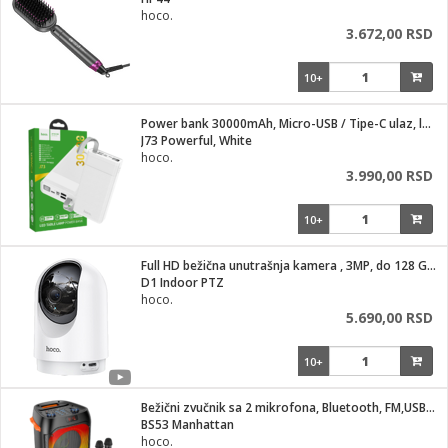
i
hoco.
3.672,00 RSD
10+
Power bank 30000mAh, Micro-USB / Tipe-C ulaz, lampa
J73 Powerful, White
hoco.
3.990,00 RSD
10+
Full HD bežična unutrašnja kamera , 3MP, do 128 Gb kartica
D1 Indoor PTZ
hoco.
5.690,00 RSD
10+
Bežični zvučnik sa 2 mikrofona, Bluetooth, FM,USB,AUX
BS53 Manhattan
hoco.