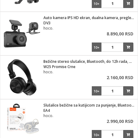
10+
Auto kamera IPS HD ekran, dualna kamera, pregledom od 140°
DV3
hoco.
8.890,00 RSD
10+
Bežične stereo slušalice, Bluetooth, do 12h rada, mikrofon
W25 Promise Crne
hoco.
2.160,00 RSD
10+
Slušalice bežične sa kutijicom za punjenje, Bluetooth
EA4
hoco.
2.990,00 RSD
10+