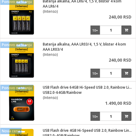
Baterija alkalna, AA LR6/4, 1,5 V, blister 4 kom
Ponovo na stanju
AA LR6/4
ka
(Intenso)
240,00 RSD
10+
/Vitrine
Baterija alkalna, AAA LR03/4, 1,5 V, blister 4 kom
Ponovo na stanju
AAA LR03/4
(Intenso)
240,00 RSD
veša
10+
USB Flash drive 64GB Hi-Speed USB 2.0, Rainbow Line, ORANGE
Ponovo na stanju
USB2.0-64GB/Rainbow
ravlje
(Intenso)
1.490,00 RSD
i za kosu
10+
USB Flash drive 4GB Hi-Speed USB 2.0, Rainbow Line, PLAVI
Nova cena
USB2.0-4GB/Rainbow