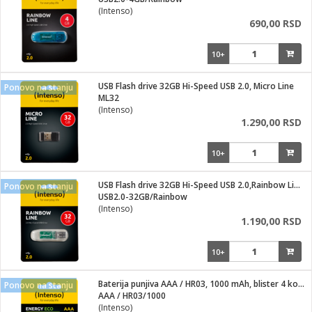
i
(Intenso)
690,00 RSD
10+
USB Flash drive 32GB Hi-Speed USB 2.0, Micro Line
Ponovo na stanju
ML32
(Intenso)
1.290,00 RSD
10+
USB Flash drive 32GB Hi-Speed USB 2.0,Rainbow Line,TRANSP.
Ponovo na stanju
USB2.0-32GB/Rainbow
(Intenso)
1.190,00 RSD
10+
Baterija punjiva AAA / HR03, 1000 mAh, blister 4 kom
Ponovo na stanju
AAA / HR03/1000
(Intenso)