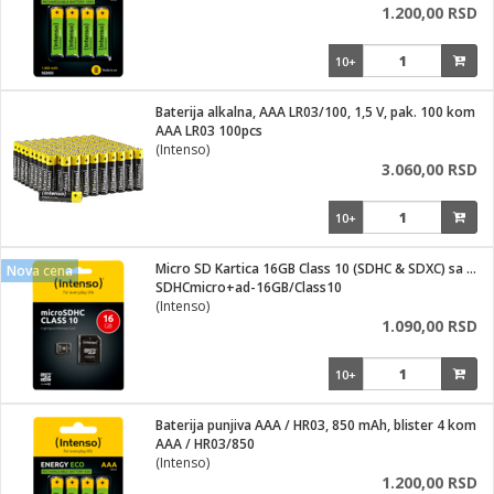
1.200,00 RSD
10+
Baterija alkalna, AAA LR03/100, 1,5 V, pak. 100 kom
AAA LR03 100pcs
(Intenso)
3.060,00 RSD
10+
Micro SD Kartica 16GB Class 10 (SDHC & SDXC) sa adapterom
Nova cena
SDHCmicro+ad-16GB/Class10
(Intenso)
1.090,00 RSD
10+
Baterija punjiva AAA / HR03, 850 mAh, blister 4 kom
AAA / HR03/850
(Intenso)
1.200,00 RSD