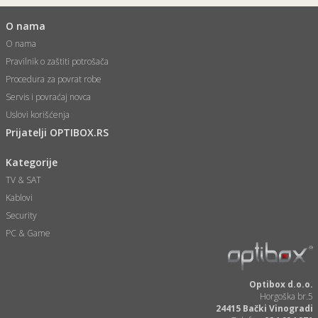
O nama
O nama
Pravilnik o zaštiti potrošača
Procedura za povrat robe
Servis i povraćaj novca
Uslovi korišćenja
Prijatelji OPTIBOX.RS
Kategorije
TV & SAT
Kablovi
Security
PC & Game
Optibox d.o.o.
Horgoška br.5
24415 Bački Vinogradi