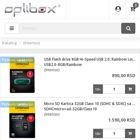
0
EĐAJI
ATI
I
IJA
i oprema
eđaji
ka
rane
i pribor
r - Analogija
Katalog
(Intenso)
efoni
a svetla
 BULLET
čni)
i
- DOME
laptop
USB Flash drive 8GB Hi-Speed USB 2.0, Rainbow Line, ZELENI
Ponovo na stanju
a grla
a
r - IP
USB2.0-8GB/Rainbow
(Intenso)
essional
deo
890,00 RSD
x
lati i pribor
lovi
ači
10+
ere
S2
i
e
 C
jenje
kuću
Micro SD Kartica 32GB Class 10 (SDHC & SDXC) sa adapterom
Ponovo na stanju
ndroid
a IP kamere
SDHCmicro+ad-32GB/Class10
(Intenso)
el., table
 stanice
1.590,00 RSD
 hrane
glodare
jeći
skladištenje
10+
aparati