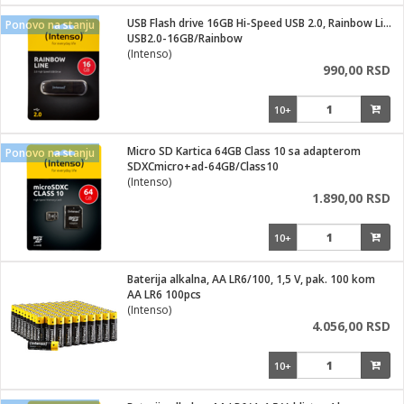
i
lušalice
USB Flash drive 16GB Hi-Speed USB 2.0, Rainbow Line, CRNI
kupatila
električne brave
Ponovo na stanju
ik
USB2.0-16GB/Rainbow
e namene
ji i oprema
(Intenso)
ije
990,00 RSD
erije
prema
10+
 oprema
trošni materijal
hinjski pribor
te
eđaje
etar
odaci
ene
i
nderi
Micro SD Kartica 64GB Class 10 sa adapterom
Ponovo na stanju
je mesa
SDXCmicro+ad-64GB/Class10
let
(Intenso)
vazduha
1.890,00 RSD
anje
l
o kafu
sat
10+
 noževe
 Čistači
oprema
pretvaraći
 dodatna oprema
Baterija alkalna, AA LR6/100, 1,5 V, pak. 100 kom
dodaci
AA LR6 100pcs
jal
(Intenso)
4.056,00 RSD
Zabava
i
mari i kutije
la/ostalo
10+
/čistače