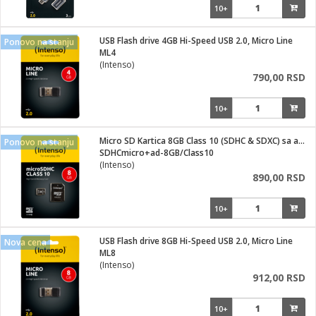
10+
USB Flash drive 4GB Hi-Speed USB 2.0, Micro Line
Ponovo na stanju
ML4
(Intenso)
790,00 RSD
10+
Micro SD Kartica 8GB Class 10 (SDHC & SDXC) sa adapterom
Ponovo na stanju
SDHCmicro+ad-8GB/Class10
(Intenso)
890,00 RSD
10+
USB Flash drive 8GB Hi-Speed USB 2.0, Micro Line
Nova cena
ML8
(Intenso)
912,00 RSD
10+