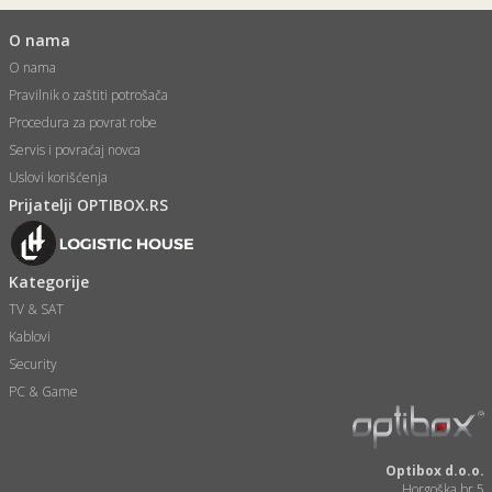
O nama
O nama
Pravilnik o zaštiti potrošača
Procedura za povrat robe
Servis i povraćaj novca
Uslovi korišćenja
Prijatelji OPTIBOX.RS
Kategorije
TV & SAT
Kablovi
Security
PC & Game
Optibox d.o.o.
Horgoška br.5