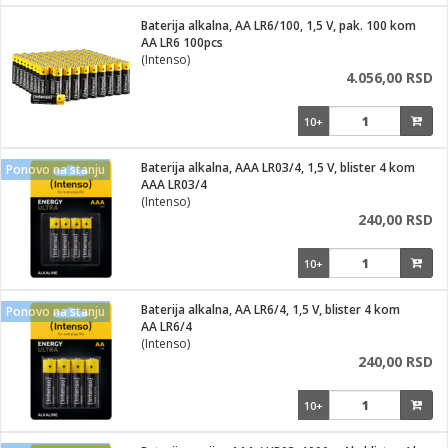
i
lušalice
Baterija alkalna, AA LR6/100, 1,5 V, pak. 100 kom
kupatila
električne brave
ik
AA LR6 100pcs
e namene
ji i oprema
(Intenso)
ije
4.056,00 RSD
erije
prema
10+
 oprema
trošni materijal
hinjski pribor
te
eđaje
etar
odaci
ene
i
nderi
Baterija alkalna, AAA LR03/4, 1,5 V, blister 4 kom
Ponovo na stanju
je mesa
AAA LR03/4
let
(Intenso)
vazduha
240,00 RSD
anje
l
o kafu
sat
10+
 noževe
 Čistači
oprema
pretvaraći
 dodatna oprema
Baterija alkalna, AA LR6/4, 1,5 V, blister 4 kom
Ponovo na stanju
dodaci
AA LR6/4
jal
(Intenso)
240,00 RSD
Zabava
i
mari i kutije
la/ostalo
10+
/čistače