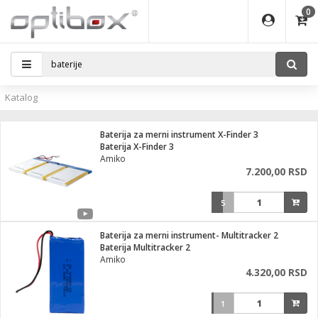
0
EĐAJI
ATI
I
IJA
i oprema
eđaji
ka
rane
i pribor
r - Analogija
Katalog
efoni
a svetla
 BULLET
čni)
i
- DOME
laptop
Baterija za merni instrument X-Finder 3
a grla
a
r - IP
Baterija X-Finder 3
Amiko
essional
deo
7.200,00 RSD
x
lati i pribor
lovi
ači
5
ere
S2
i
e
 C
jenje
kuću
Baterija za merni instrument- Multitracker 2
ndroid
a IP kamere
Baterija Multitracker 2
Amiko
el., table
 stanice
4.320,00 RSD
 hrane
glodare
jeći
skladištenje
1
aparati