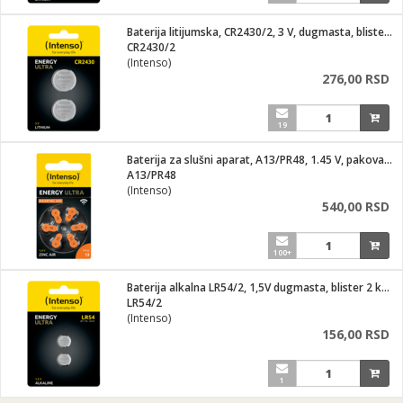
Baterija litijumska, CR2430/2, 3 V, dugmasta, blister 2 kom
CR2430/2
(Intenso)
276,00 RSD
19
Baterija za slušni aparat, A13/PR48, 1.45 V, pakovanje 6 kom
A13/PR48
(Intenso)
540,00 RSD
100+
Baterija alkalna LR54/2, 1,5V dugmasta, blister 2 kom
LR54/2
(Intenso)
156,00 RSD
1