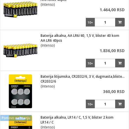
i
(Intenso)
1.464,00 RSD
10+
Baterija alkalna, AA LR6/40, 1,5 V, blister 40 kom
AA LR6 40pcs
(Intenso)
1.836,00 RSD
10+
Baterija litijumska, CR2032/6, 3 V, dugmasta,blister 6 kom
CR2032/6
(Intenso)
360,00 RSD
10+
Baterija alkalna, LR14 / C, 1,5 V, blister 2 kom
Ponovo na stanju
LR14 / C
(Intenso)