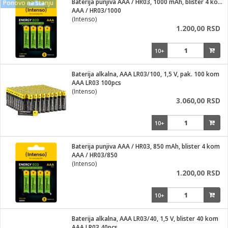
Baterija punjiva AAA / HR03, 1000 mAh, blister 4 kom
Ponovo na stanju
AAA / HR03/1000
ka
(Intenso)
1.200,00 RSD
10+
/Vitrine
Baterija alkalna, AAA LR03/100, 1,5 V, pak. 100 kom
AAA LR03 100pcs
(Intenso)
3.060,00 RSD
veša
10+
Baterija punjiva AAA / HR03, 850 mAh, blister 4 kom
AAA / HR03/850
ravlje
(Intenso)
1.200,00 RSD
i za kosu
10+
Baterija alkalna, AAA LR03/40, 1,5 V, blister 40 kom
AAA LR03 40pcs