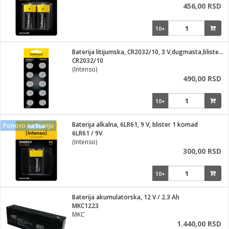
456,00 RSD
10+
Baterija litijumska, CR2032/10, 3 V,dugmasta,blister 10 kom
CR2032/10
(Intenso)
490,00 RSD
10+
Baterija alkalna, 6LR61, 9 V, blister 1 komad
Ponovo na stanju
6LR61 / 9V
(Intenso)
300,00 RSD
10+
Baterija akumulatorska, 12 V / 2.3 Ah
MKC1223
MKC
1.440,00 RSD