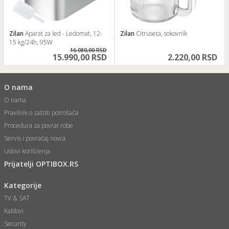
Zilan
Aparat za led - Ledomat, 12-
Zilan
Citruseta, sokovnik
15 kg/24h, 95W
16.080,00 RSD
15.990,00 RSD
2.220,00 RSD
O nama
O nama
Pravilnik o zaštiti potrošača
Procedura za povrat robe
Servis i povraćaj novca
Uslovi korišćenja
Prijatelji OPTIBOX.RS
Kategorije
TV & SAT
Kablovi
Security