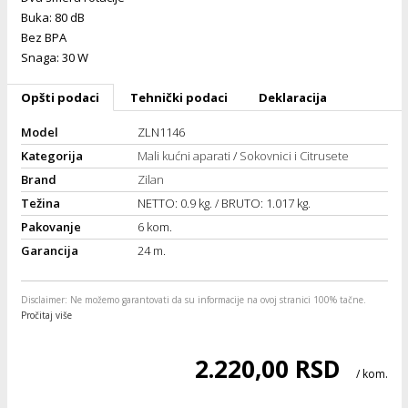
Buka: 80 dB
ka
Bez BPA
Snaga: 30 W
/Vitrine
Opšti podaci
Tehnički podaci
Deklaracija
Model
ZLN1146
Kategorija
Mali kućni aparati
/
Sokovnici i Citrusete
Brand
Zilan
veša
Težina
NETTO: 0.9 kg. / BRUTO: 1.017 kg.
Pakovanje
6 kom.
Garancija
24 m.
ravlje
Disclaimer
: Ne možemo garantovati da su informacije na ovoj stranici 100% tačne.
Pročitaj više
i za kosu
2.220,00 RSD
/ kom.